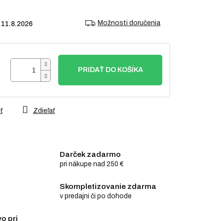
Možnosti doručenia
11.8.2026
PRIDAŤ DO KOŠÍKA
ť
Zdieľať
Darček zadarmo
pri nákupe nad 250 €
Skompletizovanie zdarma
v predajni či po dohode
o pri