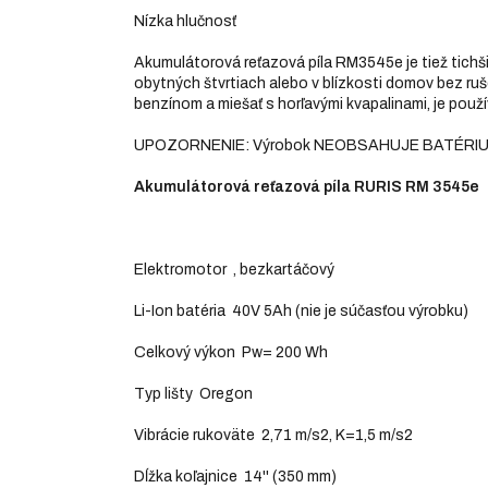
Nízka hlučnosť
Akumulátorová reťazová píla RM3545e je tiež tichš
obytných štvrtiach alebo v blízkosti domov bez ruš
benzínom a miešať s horľavými kvapalinami, je použ
UPOZORNENIE: Výrobok NEOBSAHUJE BATÉRIU
Akumulátorová reťazová píla RURIS RM 3545e
Elektromotor , bezkartáčový
Li-Ion batéria 40V 5Ah (nie je súčasťou výrobku)
Celkový výkon Pw= 200 Wh
Typ lišty Oregon
Vibrácie rukoväte 2,71 m/s2, K=1,5 m/s2
Dĺžka koľajnice 14'' (350 mm)