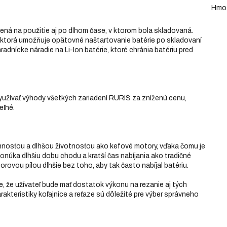
Hmo
avená na použitie aj po dlhom čase, v ktorom bola skladovaná.
ktorá umožňuje opätovné naštartovanie batérie po skladovaní
dnícke náradie na Li-Ion batérie, ktoré chránia batériu pred
užívať výhody všetkých zariadení RURIS za zníženú cenu,
eľné.
nnosťou a dlhšou životnosťou ako kefové motory, vďaka čomu je
 ponúka dlhšiu dobu chodu a kratší čas nabíjania ako tradičné
rovou pílou dlhšie bez toho, aby tak často nabíjal batériu.
je, že užívateľ bude mať dostatok výkonu na rezanie aj tých
rakteristiky koľajnice a reťaze sú dôležité pre výber správneho