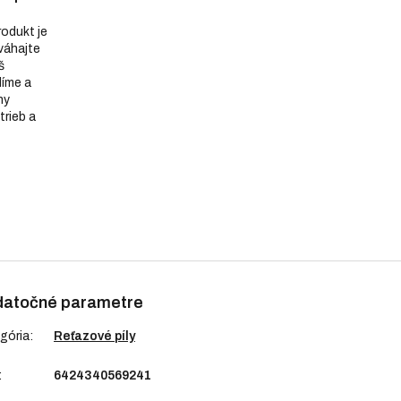
produkt je
eváhajte
š
díme a
ny
trieb a
atočné parametre
gória
:
Reťazové píly
:
6424340569241