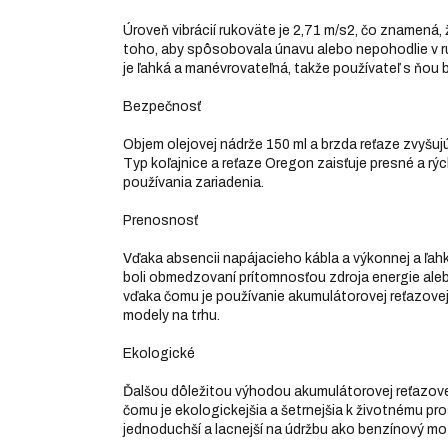
Úroveň vibrácií rukoväte je 2,71 m/s2, čo znamená,
toho, aby spôsobovala únavu alebo nepohodlie v ru
je ľahká a manévrovateľná, takže používateľ s ňou
Bezpečnosť
Objem olejovej nádrže 150 ml a brzda reťaze zvyšujú 
Typ koľajnice a reťaze Oregon zaisťuje presné a rých
používania zariadenia.
Prenosnosť
Vďaka absencii napájacieho kábla a výkonnej a ľahk
boli obmedzovaní prítomnosťou zdroja energie alebo
vďaka čomu je používanie akumulátorovej reťazove
modely na trhu.
Ekologické
Ďalšou dôležitou výhodou akumulátorovej reťazove
čomu je ekologickejšia a šetrnejšia k životnému p
jednoduchší a lacnejší na údržbu ako benzínový mot