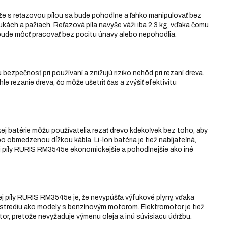
 že s reťazovou pílou sa bude pohodlne a ľahko manipulovať bez
kách a pažiach. Reťazová píla navyše váži iba 2,3 kg, vďaka čomu
 bude môcť pracovať bez pocitu únavy alebo nepohodlia.
bezpečnosť pri používaní a znižujú riziko nehôd pri rezaní dreva.
le rezanie dreva, čo môže ušetriť čas a zvýšiť efektivitu
ej batérie môžu používatelia rezať drevo kdekoľvek bez toho, aby
 obmedzenou dĺžkou kábla. Li-Ion batéria je tiež nabíjateľná,
j píly RURIS RM3545e ekonomickejšie a pohodlnejšie ako iné
j píly RURIS RM3545e je, že nevypúšťa výfukové plyny, vďaka
rostrediu ako modely s benzínovým motorom. Elektromotor je tiež
or, pretože nevyžaduje výmenu oleja a inú súvisiacu údržbu.