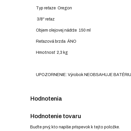
Typ reťaze Oregon
3/8'' reťaz
Objem olejovej nádrže 150 ml
Reťazová brzda ÁNO
Hmotnosť 2,3 kg
UPOZORNENIE: Výrobok NEOBSAHUJE BATÉRIU
Hodnotenie tovaru
Buďte prvý, kto napíše príspevok k tejto položke.