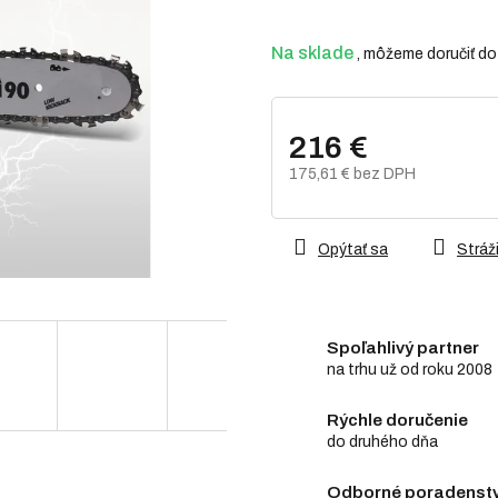
z
5
hviezdičiek.
Na sklade
216 €
175,61 € bez DPH
Jednotková
cena:
Opýtať sa
Stráži
Spoľahlivý partner
na trhu už od roku 2008
Rýchle doručenie
do druhého dňa
Odborné poradenstv