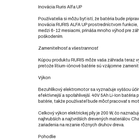
Inovácia Ruris Alfa UP
Používatelia si môžu byť istí, že batéria bude pripr
Inovácia RURIS ALFA UP prostredníctvom funkcie, 
medzi 6-12 mesiacmi, prináša mnoho výhod pre záhra
poškodením.
Zameniteľnosť a všestrannosť
Kúpou produktu RURIS môže vaša záhrada teraz vy
pretože lítium-iónové batérie sú vzájomne zamenit
Výkon
Bezuhlíkový elektromotor sa vyznačuje vyššou úči
efektívnejší a spoľahlivejší. 40V 5Ah Li-Ion batéria
batérie, takže používateľ bude môcť pracovať s moto
Celkový výkon elektrickej píly je 200 W, čo naznaču
najhrubších a najtvrdších drevených materiálov. Cha
zariadenia na rezanie rôznych druhov dreva.
Pohodlie