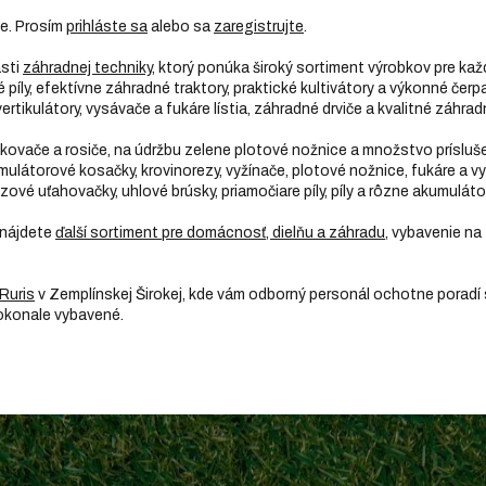
ie. Prosím
prihláste sa
alebo sa
zaregistrujte
.
asti
záhradnej techniky
, ktorý ponúka široký sortiment výrobkov pre kaž
íly, efektívne záhradné traktory, praktické kultivátory a výkonné čerpa
ertikulátory, vysávače a fukáre lístia, záhradné drviče a kvalitné záhrad
rekovače a rosiče, na údržbu zelene plotové nožnice a množstvo prísl
mulátorové kosačky, krovinorezy, vyžínače, plotové nožnice, fukáre a v
zové uťahovačky, uhlové brúsky, priamočiare píly, píly a rôzne akumulát
 nájdete
ďalší sortiment pre domácnosť, dielňu a záhradu
, vybavenie na 
Ruris
v Zemplínskej Širokej, kde vám odborný personál ochotne poradí
dokonale vybavené.