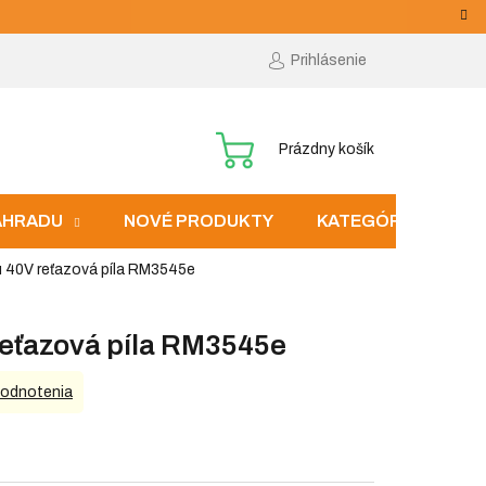
Prihlásenie
NÁKUPNÝ
Prázdny košík
KOŠÍK
ZÁHRADU
NOVÉ PRODUKTY
KATEGÓRIE
 40V reťazová píla RM3545e
eťazová píla RM3545e
hodnotenia