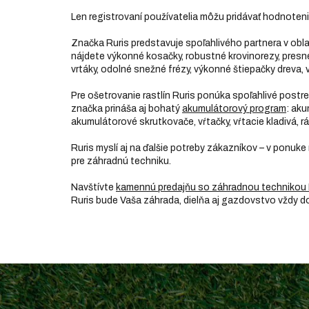
Len registrovaní používatelia môžu pridávať hodnoten
Značka Ruris predstavuje spoľahlivého partnera v obl
nájdete výkonné kosačky, robustné krovinorezy, presné p
vrtáky, odolné snežné frézy, výkonné štiepačky dreva, v
Pre ošetrovanie rastlín Ruris ponúka spoľahlivé post
značka prináša aj bohatý
akumulátorový program
: aku
akumulátorové skrutkovače, vŕtačky, vŕtacie kladivá, rá
Ruris myslí aj na ďalšie potreby zákazníkov – v ponuke
pre záhradnú techniku.
Navštívte
kamennú predajňu so záhradnou technikou 
Ruris bude Vaša záhrada, dielňa aj gazdovstvo vždy 
Z
á