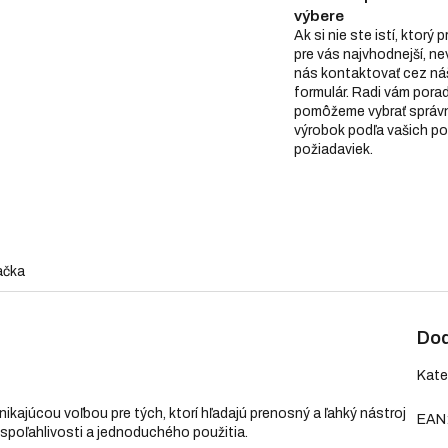
výbere
Ak si nie ste istí, ktorý 
pre vás najvhodnejší, n
nás kontaktovať cez ná
formulár. Radi vám pora
pomôžeme vybrať správ
výrobok podľa vašich po
požiadaviek.
ačka
Dod
Kate
kajúcou voľbou pre tých, ktorí hľadajú prenosný a ľahký nástroj
EAN
 spoľahlivosti a jednoduchého použitia.