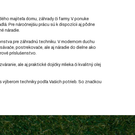
dého majiteľa domu, záhrady či farmy. V ponuke
dlá. Pre náročnejšiu prácu sú k dispozícii aj pôdne
né náradie.
ušenstva pre záhradnú techniku. V modernom duchu
ysávače, postrekovače, ale aj náradie do dielne ako
orové príslušenstvo.
zváranie, ale aj praktické dojičky mlieka či kvalitný olej
 s výberom techniky podľa Vašich potrieb. So značkou