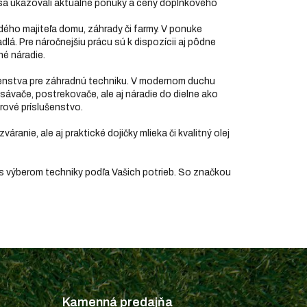
že sa ukazovali aktuálne ponuky a ceny doplnkového
dého majiteľa domu, záhrady či farmy. V ponuke
dlá. Pre náročnejšiu prácu sú k dispozícii aj pôdne
né náradie.
ušenstva pre záhradnú techniku. V modernom duchu
ysávače, postrekovače, ale aj náradie do dielne ako
orové príslušenstvo.
zváranie, ale aj praktické dojičky mlieka či kvalitný olej
 s výberom techniky podľa Vašich potrieb. So značkou
Kamenná predajňa