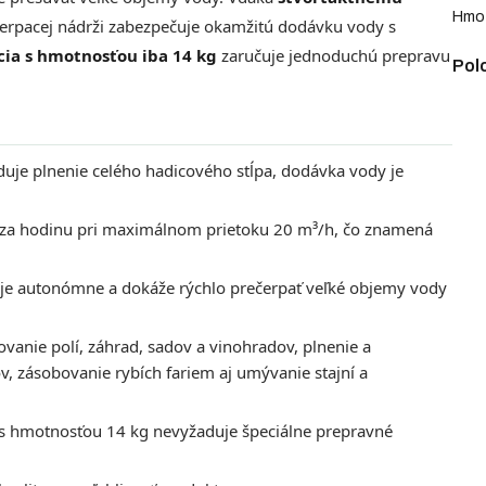
Hmo
erpacej nádrži zabezpečuje okamžitú dodávku vody s
ia s hmotnosťou iba 14 kg
zaručuje jednoduchú prepravu
Pol
uje plnenie celého hadicového stĺpa, dodávka vody je
u za hodinu pri maximálnom prietoku 20 m³/h, čo znamená
je autonómne a dokáže rýchlo prečerpať veľké objemy vody
vanie polí, záhrad, sadov a vinohradov, plnenie a
, zásobovanie rybích fariem aj umývanie stajní a
 hmotnosťou 14 kg nevyžaduje špeciálne prepravné