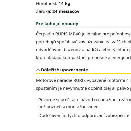
Hmotnosť:
14 kg
Záruka:
24 mesiacov
Pre koho je vhodný
Čerpadlo RURIS MP40 je ideálne pre poľnohospo
potrebujú spoľahlivé zavlažovanie na väčších p
odvodňovaní bazénov a nádrží alebo rýchlom p
ktorí hľadajú kompaktné, prenosné a energetick
⚠ Dôležité upozornenie
Motorové náradie RURIS vybavené motormi 4T
spustením je nevyhnutné doplniť olej aj paliv
Pozorne si prečítajte návod na použitie a zá
tiež pozrieť si montážne video.
Dodržiavaním týchto odporúčaní zabezpečíte