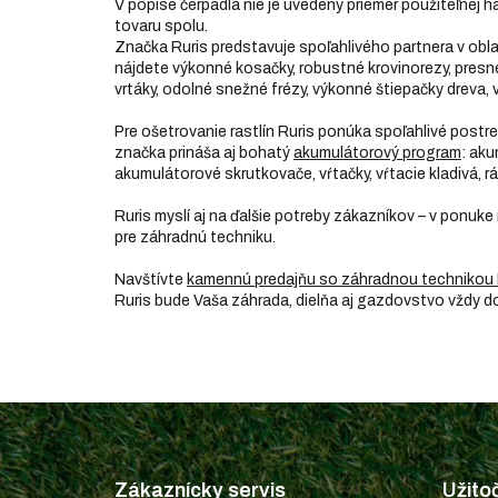
V popise čerpadlá nie je uvedeny priemer použiteľnej 
o
tovaru spolu.
d
Značka Ruris predstavuje spoľahlivého partnera v obl
n
nájdete výkonné kosačky, robustné krovinorezy, presné p
o
vrtáky, odolné snežné frézy, výkonné štiepačky dreva, v
t
e
Pre ošetrovanie rastlín Ruris ponúka spoľahlivé post
n
značka prináša aj bohatý
akumulátorový program
: aku
í
akumulátorové skrutkovače, vŕtačky, vŕtacie kladivá, rá
Ruris myslí aj na ďalšie potreby zákazníkov – v ponuke
pre záhradnú techniku.
Navštívte
kamennú predajňu so záhradnou technikou 
Ruris bude Vaša záhrada, dielňa aj gazdovstvo vždy 
Z
á
p
Zákaznícky servis
Užito