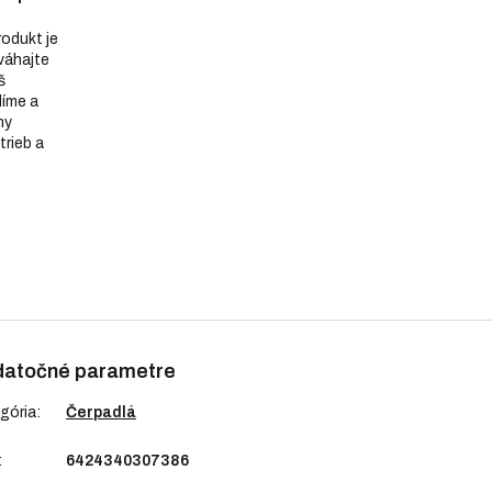
produkt je
eváhajte
š
díme a
ny
trieb a
atočné parametre
gória
:
Čerpadlá
:
6424340307386