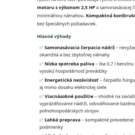
motoru s výkonom 2,5 HP
a samonasávacej č
minimálnou námahou.
Kompaktná konštrukc
bez špeciálnych požiadaviek.
Hlavné výhody
✅
Samonasávacia čerpacia nádrž
– nevyžad
okamžitá a bez zbytočnej námahy
✅
Nízka spotreba paliva
– iba 0,7 l benzín
vysokú hospodárnosť prevádzky
✅
Energetická nezávislosť
– čerpadlo fungu
aj mimo dosahu elektrickej siete
✅
Viacnásobné použitie
– vhodné na zavlažo
vyprázdňovanie nádrží, odvodňovanie bazénov
poľnohospodárskych strojov
✅
Ľahká preprava
– kompaktné prevedenie s
podmienky