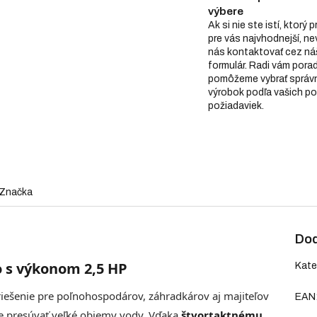
výbere
Ak si nie ste istí, ktorý 
pre vás najvhodnejší, n
nás kontaktovať cez ná
formulár. Radi vám pora
pomôžeme vybrať správ
výrobok podľa vašich po
požiadaviek.
Značka
Dod
 s výkonom 2,5 HP
Kate
riešenie pre poľnohospodárov, záhradkárov aj majiteľov
EAN
vne presúvať veľké objemy vody. Vďaka
štvortaktnému