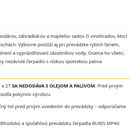
dárov, záhradkárov a majiteľov sadov či vinohradov, ktorí
lochách. Výborne poslúži aj pri prevádzke rybích fariem,
lnení a vyprázdňovaní zásobníkov vody. Ocenia ho všetci,
y nezávislé čerpadlo s nízkou spotrebou paliva.
 a 2T
SA NEDODÁVA S OLEJOM A PALIVOM
. Pred prvým
o podľa pokynov výrobcu.
ručný list pred prvým uvedením do prevádzky – odporúčame
 dlhodobú a spoľahlivú prevádzku čerpadla RURIS MP40.