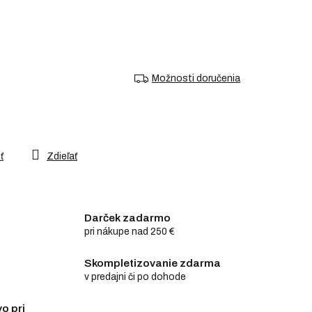
Možnosti doručenia
ť
Zdieľať
Darček zadarmo
pri nákupe nad 250 €
Skompletizovanie zdarma
v predajni či po dohode
o pri