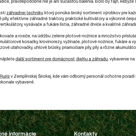
hadice, pravdepodobne nie je ani súčasťou balenia. Bolo by fajn, keby
asti
záhradnej techniky
, ktorý ponúka široký sortiment výrobkov pre kaž
íly, efektívne záhradné traktory, praktické kultivátory a výkonné čerpa
ertikulátory, vysávače a fukáre lístia, záhradné drviče a kvalitné záhrad
rekovače a rosiče, na údržbu zelene plotové nožnice a množstvo prísl
mulátorové kosačky, krovinorezy, vyžínače, plotové nožnice, fukáre a v
zové uťahovačky, uhlové brúsky, priamočiare píly, píly a rôzne akumulát
 nájdete
ďalší sortiment pre domácnosť, dielňu a záhradu
, vybavenie na 
Ruris
v Zemplínskej Širokej, kde vám odborný personál ochotne poradí
dokonale vybavené.
čné informácie
Kontakty