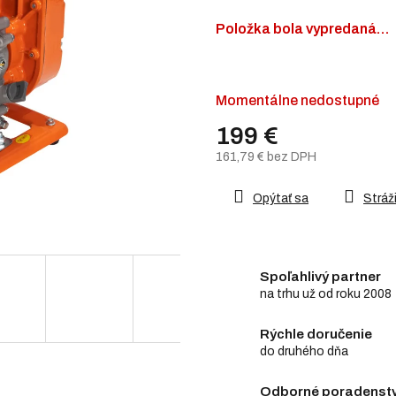
z
5
Položka bola vypredaná…
hviezdičiek.
Momentálne nedostupné
199 €
161,79 € bez DPH
Jednotková
cena:
Opýtať sa
Stráži
Spoľahlivý partner
na trhu už od roku 2008
Rýchle doručenie
do druhého dňa
Odborné poradenstv