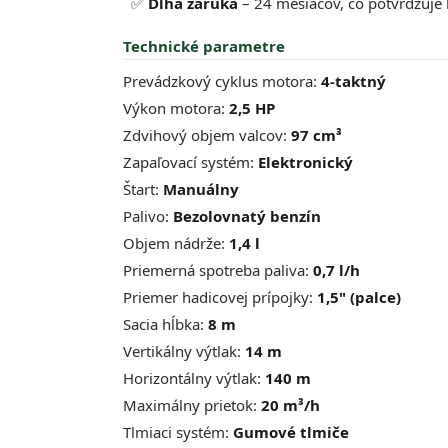
✅
Dlhá záruka
– 24 mesiacov, čo potvrdzuje 
Technické parametre
Prevádzkový cyklus motora:
4-taktný
Výkon motora:
2,5 HP
Zdvihový objem valcov:
97 cm³
Zapaľovací systém:
Elektronický
Štart:
Manuálny
Palivo:
Bezolovnatý benzín
Objem nádrže:
1,4 l
Priemerná spotreba paliva:
0,7 l/h
Priemer hadicovej prípojky:
1,5" (palce)
Sacia hĺbka:
8 m
Vertikálny výtlak:
14 m
Horizontálny výtlak:
140 m
Maximálny prietok:
20 m³/h
Tlmiaci systém:
Gumové tlmiče