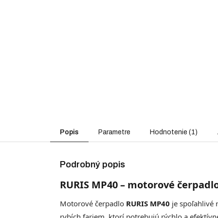
Popis
Parametre
Hodnotenie (1)
Podrobný popis
RURIS MP40 – motorové čerpadlo
Motorové čerpadlo
RURIS MP40
je spoľahlivé 
rybích fariem, ktorí potrebujú rýchlo a efektí