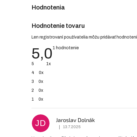
Hodnotenie tovaru
Len registrovaní používatelia môžu pridávať hodnoten
5,0
Priemerné
1 hodnotenie
hodnotenie
produktu
je
5
1x
5,0
z
4
0x
5
hviezdičiek.
3
0x
2
0x
1
0x
V
ý
p
Jaroslav Dolnák
JD
i
s
|
13.7.2025
Hodnotenie produktu je 5 z 5 hviezdičiek.
h