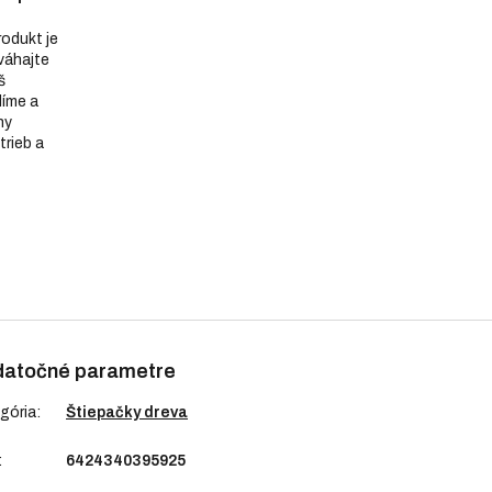
produkt je
eváhajte
š
díme a
ny
trieb a
atočné parametre
gória
:
Štiepačky dreva
:
6424340395925