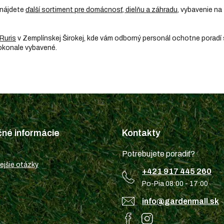
 nájdete
ďalší sortiment pre domácnosť, dielňu a záhradu
, vybavenie na 
Ruris
v Zemplínskej Širokej, kde vám odborný personál ochotne poradí
dokonale vybavené.
čné informácie
Kontakty
Potrebujete poradiť?
ejšie otázky
+421 917 445 260
Po-Pia 08:00 - 17:00
info@gardenmall.sk