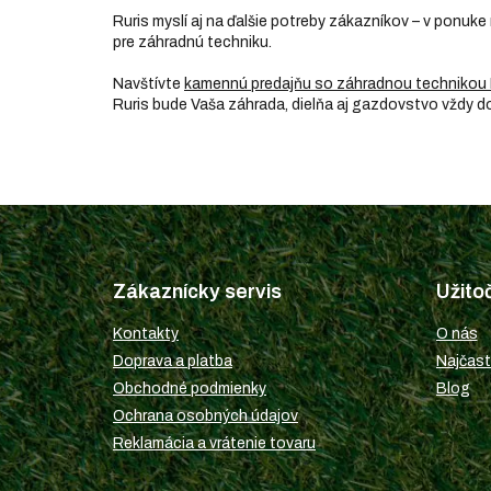
Ruris myslí aj na ďalšie potreby zákazníkov – v ponuke
pre záhradnú techniku.
Navštívte
kamennú predajňu so záhradnou technikou 
Ruris bude Vaša záhrada, dielňa aj gazdovstvo vždy 
Z
á
p
Zákaznícky servis
Užito
ä
t
Kontakty
O nás
i
Doprava a platba
Najčast
e
Obchodné podmienky
Blog
Ochrana osobných údajov
Reklamácia a vrátenie tovaru