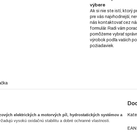
výbere
Ak si nie ste istí, ktorý 
pre vás najvhodnejší, n
nás kontaktovať cez ná
formulár. Radi vám pora
pomôžeme vybrať správ
výrobok podľa vašich po
požiadaviek.
ačka
Dod
ťazových elektrických a motorvých píl, hydrostatických systémov a
Kate
žadujú vysokú oxidačnú stabilitu a dobré ochranné vlastnosti.
EAN