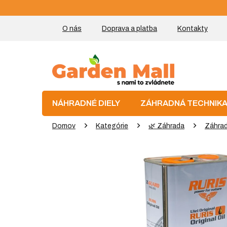
Prejsť
na
obsah
O nás
Doprava a platba
Kontakty
NÁHRADNÉ DIELY
ZÁHRADNÁ TECHNIK
Domov
Kategórie
🌿 Záhrada
Záhrad