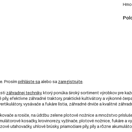
Hmo
Pol
ie. Prosím
prihláste sa
alebo sa
zaregistrujte
.
asti
záhradnej techniky
, ktorý ponúka široký sortiment výrobkov pre kaž
íly, efektívne záhradné traktory, praktické kultivátory a výkonné čerpa
ertikulátory, vysávače a fukáre lístia, záhradné drviče a kvalitné záhrad
rekovače a rosiče, na údržbu zelene plotové nožnice a množstvo prísl
mulátorové kosačky, krovinorezy, vyžínače, plotové nožnice, fukáre a v
zové uťahovačky, uhlové brúsky, priamočiare píly, píly a rôzne akumulát