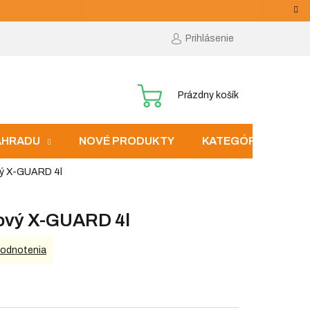
Prihlásenie
NÁKUPNÝ
Prázdny košík
KOŠÍK
ZÁHRADU
NOVÉ PRODUKTY
KATEGÓRIE
vý X-GUARD 4l
zový X-GUARD 4l
hodnotenia