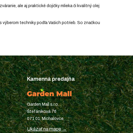
zváranie, ale aj praktické dojičky mlieka či kvalitný olej
 s výberom techniky podľa Vašich potrieb. So značkou
Kamenná predajňa
Garden Mall s.r.o.
Štefániková 76
071 01, Michalovce
Ukázať na mape →