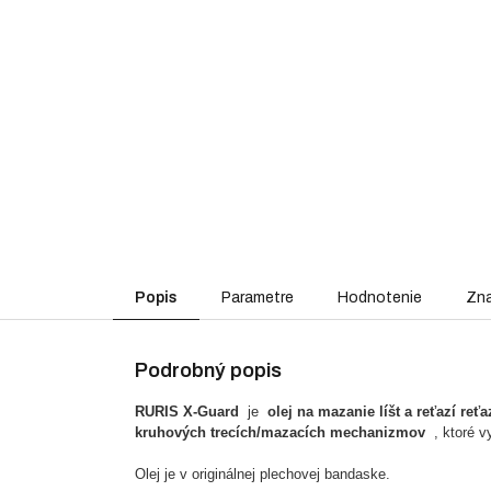
Popis
Parametre
Hodnotenie
Zn
Podrobný popis
RURIS X-Guard
je
olej na mazanie líšt a reťazí re
kruhových trecích/mazacích mechanizmov
, ktoré vy
Olej je v originálnej plechovej bandaske.