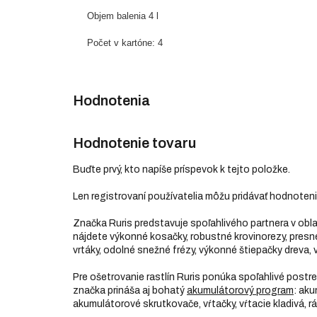
Objem balenia 4 l
Počet v kartóne: 4
Hodnotenie tovaru
Buďte prvý, kto napíše príspevok k tejto položke.
Len registrovaní používatelia môžu pridávať hodnoten
Značka Ruris predstavuje spoľahlivého partnera v obl
nájdete výkonné kosačky, robustné krovinorezy, presné p
vrtáky, odolné snežné frézy, výkonné štiepačky dreva, v
Pre ošetrovanie rastlín Ruris ponúka spoľahlivé post
značka prináša aj bohatý
akumulátorový program
: aku
akumulátorové skrutkovače, vŕtačky, vŕtacie kladivá, rá