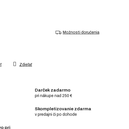
Možnosti doručenia
ť
Zdieľať
Darček zadarmo
pri nákupe nad 250 €
Skompletizovanie zdarma
v predajni či po dohode
o pri