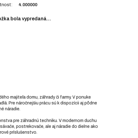
tnost
:
4.000000
ožka bola vypredaná…
dého majiteľa domu, záhrady či farmy. V ponuke
dlá. Pre náročnejšiu prácu sú k dispozícii aj pôdne
né náradie.
ušenstva pre záhradnú techniku. V modernom duchu
ysávače, postrekovače, ale aj náradie do dielne ako
orové príslušenstvo.