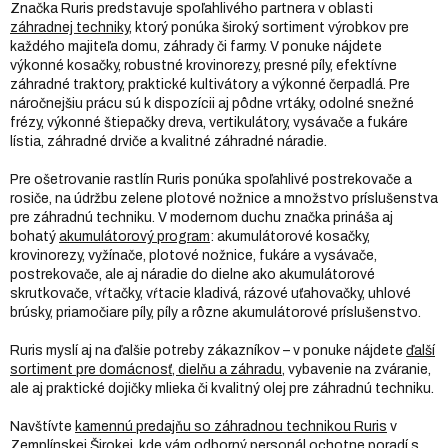
Značka Ruris predstavuje spoľahlivého partnera v oblasti
záhradnej techniky
, ktorý ponúka široký sortiment výrobkov pre
každého majiteľa domu, záhrady či farmy. V ponuke nájdete
výkonné kosačky, robustné krovinorezy, presné píly, efektívne
záhradné traktory, praktické kultivátory a výkonné čerpadlá. Pre
náročnejšiu prácu sú k dispozícii aj pôdne vrtáky, odolné snežné
frézy, výkonné štiepačky dreva, vertikulátory, vysávače a fukáre
lístia, záhradné drviče a kvalitné záhradné náradie.
Pre ošetrovanie rastlín Ruris ponúka spoľahlivé postrekovače a
rosiče, na údržbu zelene plotové nožnice a množstvo príslušenstva
pre záhradnú techniku. V modernom duchu značka prináša aj
bohatý
akumulátorový program
: akumulátorové kosačky,
krovinorezy, vyžínače, plotové nožnice, fukáre a vysávače,
postrekovače, ale aj náradie do dielne ako akumulátorové
skrutkovače, vŕtačky, vŕtacie kladivá, rázové uťahovačky, uhlové
brúsky, priamočiare píly, píly a rôzne akumulátorové príslušenstvo.
Ruris myslí aj na ďalšie potreby zákazníkov – v ponuke nájdete
ďalší
sortiment pre domácnosť, dielňu a záhradu
, vybavenie na zváranie,
ale aj praktické dojičky mlieka či kvalitný olej pre záhradnú techniku.
Navštívte
kamennú predajňu so záhradnou technikou Ruris
v
Zemplínskej Širokej, kde vám odborný personál ochotne poradí s