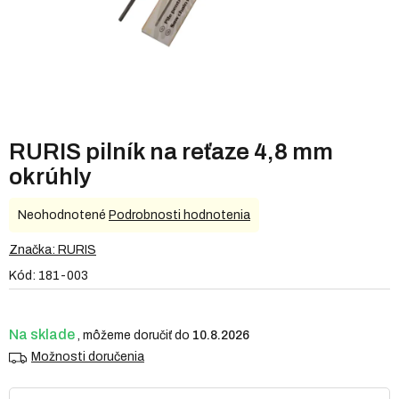
RURIS pilník na reťaze 4,8 mm
okrúhly
Priemerné
Neohodnotené
Podrobnosti hodnotenia
hodnotenie
produktu
Značka:
RURIS
je
Kód:
181-003
0,0
z
5
hviezdičiek.
Na sklade
10.8.2026
Možnosti doručenia