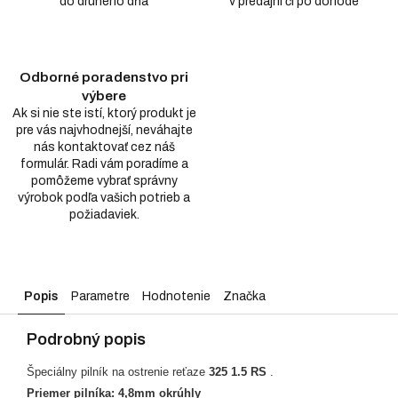
do druhého dňa
v predajni či po dohode
Odborné poradenstvo pri
výbere
Ak si nie ste istí, ktorý produkt je
pre vás najvhodnejší, neváhajte
nás kontaktovať cez náš
formulár. Radi vám poradíme a
pomôžeme vybrať správny
výrobok podľa vašich potrieb a
požiadaviek.
Popis
Parametre
Hodnotenie
Značka
Podrobný popis
Špeciálny pilník na ostrenie reťaze
325 1.5 RS
.
Priemer pilníka: 4,8mm okrúhly