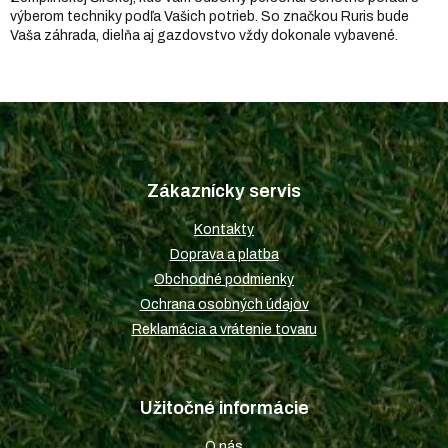
výberom techniky podľa Vašich potrieb. So značkou Ruris bude
Vaša záhrada, dielňa aj gazdovstvo vždy dokonale vybavené.
Z
á
p
Zákaznícky servis
ä
t
Kontakty
i
Doprava a platba
e
Obchodné podmienky
Ochrana osobných údajov
Reklamácia a vrátenie tovaru
Užitočné informácie
O nás