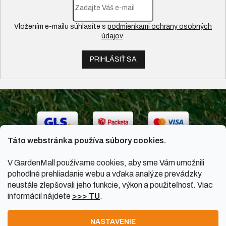
Vložením e-mailu súhlasíte s
podmienkami ochrany osobných
údajov
.
PRIHLÁSIŤ SA
Táto webstránka používa súbory cookies.
V GardenMall používame cookies, aby sme Vám umožnili
pohodlné prehliadanie webu a vďaka analýze prevádzky
neustále zlepšovali jeho funkcie, výkon a použiteľnosť. Viac
informácií nájdete
>>> TU
.
Vytvoril Shoptet
|
Upravil Balkys
NASTAVENIE