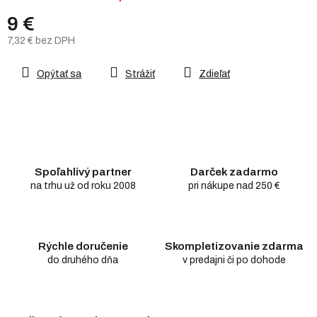
9 €
7,32 € bez DPH
Jednotková
cena:
Opýtať sa
Strážiť
Zdieľať
Spoľahlivý partner
Darček zadarmo
na trhu už od roku 2008
pri nákupe nad 250 €
Rýchle doručenie
Skompletizovanie zdarma
do druhého dňa
v predajni či po dohode