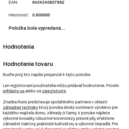
EAN
:
6424340807862
Hmotnost
:
0.800000
Položka bola vypredaná…
Hodnotenie tovaru
Buďte prvý, kto napíše príspevok k tejto položke.
Len registrovaní používatelia môžu pridávať hodnotenie. Prosím
prihláste sa
alebo sa
zaregistrujte
.
Značka Ruris predstavuje spoľahlivého partnera v oblasti
záhradnej techniky
, ktorý ponúka široký sortiment výrobkov pre
každého majiteľa domu, záhrady či farmy. V ponuke nájdete
výkonné kosačky, robustné krovinorezy, presné píly, efektívne
záhradné traktory, praktické kultivátory a výkonné čerpadlá. Pre