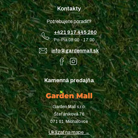
Kontakty
Potrebujete poradiť?
+421 917 445 260
Po-Pia 08:00 - 17:00
info@gardenmall.sk
Kamenná predajňa
Garden Mall s.r.o.
Štefániková 76
071 01, Michalovce
Ukázať na mape →