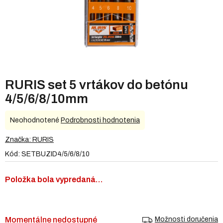
RURIS set 5 vrtákov do betónu
4/5/6/8/10mm
Priemerné
Neohodnotené
Podrobnosti hodnotenia
hodnotenie
produktu
Značka:
RURIS
je
Kód:
SETBUZID4/5/6/8/10
0,0
z
5
Položka bola vypredaná…
hviezdičiek.
Momentálne nedostupné
Možnosti doručenia