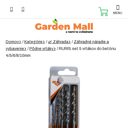
Prejsť
na
NÁKUP
obsah
KOŠÍK
Domov
/
Kategórie
/
🌿 Záhrada
/
Záhradné náradie a
vybavenie
/
Pôdne vrtáky
/
RURIS set 5 vrtákov do betónu
4/5/6/8/10mm