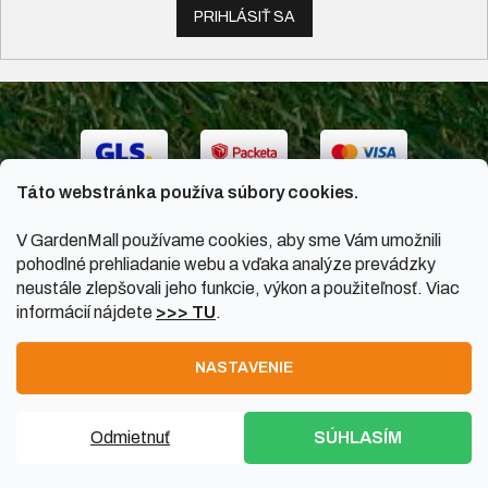
PRIHLÁSIŤ SA
Táto webstránka používa súbory cookies.
V GardenMall používame cookies, aby sme Vám umožnili
pohodlné prehliadanie webu a vďaka analýze prevádzky
neustále zlepšovali jeho funkcie, výkon a použiteľnosť. Viac
informácií nájdete
>>> TU
.
Vytvoril Shoptet
|
Upravil Balkys
NASTAVENIE
Copyright 2026
GardenMall.sk
. Všetky práva vyhradené.
Odmietnuť
SÚHLASÍM
Upraviť nastavenie cookies
PO-PI 8:00 - 17:00 SO 08:00 - 12:00