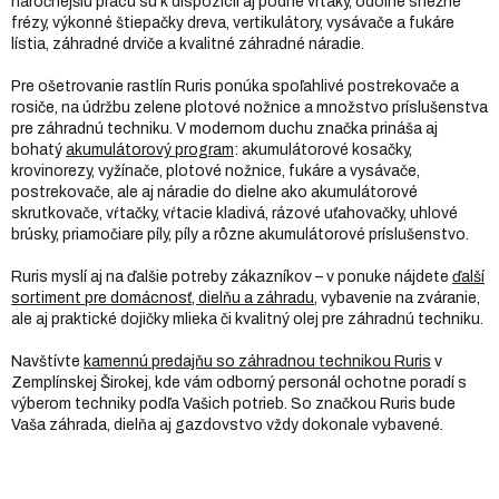
náročnejšiu prácu sú k dispozícii aj pôdne vrtáky, odolné snežné
frézy, výkonné štiepačky dreva, vertikulátory, vysávače a fukáre
lístia, záhradné drviče a kvalitné záhradné náradie.
Pre ošetrovanie rastlín Ruris ponúka spoľahlivé postrekovače a
rosiče, na údržbu zelene plotové nožnice a množstvo príslušenstva
pre záhradnú techniku. V modernom duchu značka prináša aj
bohatý
akumulátorový program
: akumulátorové kosačky,
krovinorezy, vyžínače, plotové nožnice, fukáre a vysávače,
postrekovače, ale aj náradie do dielne ako akumulátorové
skrutkovače, vŕtačky, vŕtacie kladivá, rázové uťahovačky, uhlové
brúsky, priamočiare píly, píly a rôzne akumulátorové príslušenstvo.
Ruris myslí aj na ďalšie potreby zákazníkov – v ponuke nájdete
ďalší
sortiment pre domácnosť, dielňu a záhradu
, vybavenie na zváranie,
ale aj praktické dojičky mlieka či kvalitný olej pre záhradnú techniku.
Navštívte
kamennú predajňu so záhradnou technikou Ruris
v
Zemplínskej Širokej, kde vám odborný personál ochotne poradí s
výberom techniky podľa Vašich potrieb. So značkou Ruris bude
Vaša záhrada, dielňa aj gazdovstvo vždy dokonale vybavené.