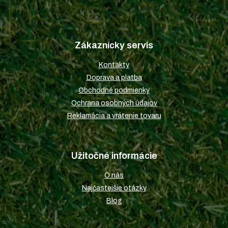
Z
á
p
Zákaznícky servis
ä
t
Kontakty
i
Doprava a platba
e
Obchodné podmienky
Ochrana osobných údajov
Reklamácia a vrátenie tovaru
Užitočné informácie
O nás
Najčastejšie otázky
Blog