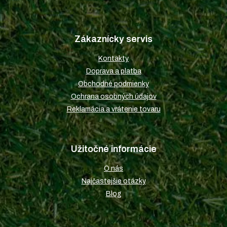
Z
á
p
Zákaznícky servis
ä
t
Kontakty
i
Doprava a platba
e
Obchodné podmienky
Ochrana osobných údajov
Reklamácia a vrátenie tovaru
Užitočné informácie
O nás
Najčastejšie otázky
Blog