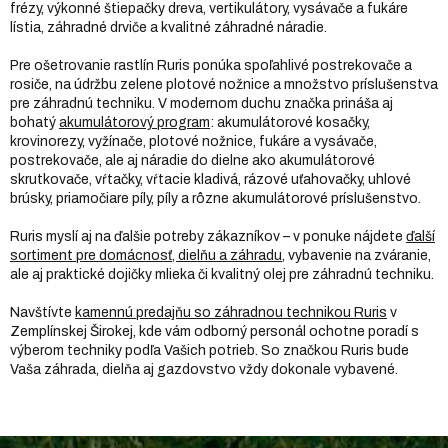
frézy, výkonné štiepačky dreva, vertikulátory, vysávače a fukáre
lístia, záhradné drviče a kvalitné záhradné náradie.
Pre ošetrovanie rastlín Ruris ponúka spoľahlivé postrekovače a
rosiče, na údržbu zelene plotové nožnice a množstvo príslušenstva
pre záhradnú techniku. V modernom duchu značka prináša aj
bohatý
akumulátorový program
: akumulátorové kosačky,
krovinorezy, vyžínače, plotové nožnice, fukáre a vysávače,
postrekovače, ale aj náradie do dielne ako akumulátorové
skrutkovače, vŕtačky, vŕtacie kladivá, rázové uťahovačky, uhlové
brúsky, priamočiare píly, píly a rôzne akumulátorové príslušenstvo.
Ruris myslí aj na ďalšie potreby zákazníkov – v ponuke nájdete
ďalší
sortiment pre domácnosť, dielňu a záhradu
, vybavenie na zváranie,
ale aj praktické dojičky mlieka či kvalitný olej pre záhradnú techniku.
Navštívte
kamennú predajňu so záhradnou technikou Ruris
v
Zemplínskej Širokej, kde vám odborný personál ochotne poradí s
výberom techniky podľa Vašich potrieb. So značkou Ruris bude
Vaša záhrada, dielňa aj gazdovstvo vždy dokonale vybavené.