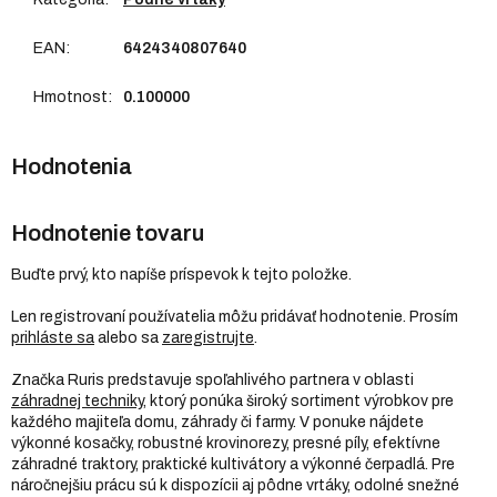
EAN
:
6424340807640
Hmotnost
:
0.100000
Hodnotenie tovaru
Buďte prvý, kto napíše príspevok k tejto položke.
Len registrovaní používatelia môžu pridávať hodnotenie. Prosím
prihláste sa
alebo sa
zaregistrujte
.
Značka Ruris predstavuje spoľahlivého partnera v oblasti
záhradnej techniky
, ktorý ponúka široký sortiment výrobkov pre
každého majiteľa domu, záhrady či farmy. V ponuke nájdete
výkonné kosačky, robustné krovinorezy, presné píly, efektívne
záhradné traktory, praktické kultivátory a výkonné čerpadlá. Pre
náročnejšiu prácu sú k dispozícii aj pôdne vrtáky, odolné snežné