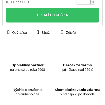
0,81 € bez DPH
Jednotková
cena:
PRIDAŤ DO KOŠÍKA
Opýtať sa
Strážiť
Zdieľať
Spoľahlivý partner
Darček zadarmo
na trhu už od roku 2008
pri nákupe nad 250 €
Rýchle doručenie
Skompletizovanie zdarma
do druhého dňa
v predajni či po dohode