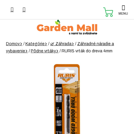
Prejsť
na
NÁKUP
obsah
KOŠÍK
Domov
/
Kategórie
/
🌿 Záhrada
/
Záhradné náradie a
vybavenie
/
Pôdne vrtáky
/
RURIS vrták do dreva 4mm