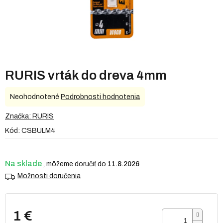
RURIS vrták do dreva 4mm
Priemerné
Neohodnotené
Podrobnosti hodnotenia
hodnotenie
produktu
Značka:
RURIS
je
Kód:
CSBULM4
0,0
z
5
hviezdičiek.
Na sklade
11.8.2026
Možnosti doručenia
1 €