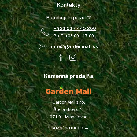
Kontakty
Potrebujete poradiť?
+421 917 445 260
Po-Pia 08:00 - 17:00
info@gardenmall.sk
Kamenná predajňa
Garden Mall s.r.o.
Štefániková 76
071 01, Michalovce
Ukázať na mape →