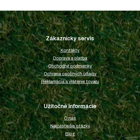
Z
á
p
Zákaznícky servis
ä
t
Kontakty
i
Doprava a platba
e
Obchodné podmienky
Ochrana osobných údajov
Reklamácia a vrátenie tovaru
Užitočné informácie
O nás
Najčastejšie otázky
Blog