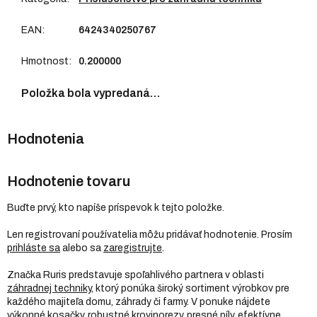
EAN
:
6424340250767
Hmotnost
:
0.200000
Položka bola vypredaná…
Hodnotenie tovaru
Buďte prvý, kto napíše príspevok k tejto položke.
Len registrovaní používatelia môžu pridávať hodnotenie. Prosím
prihláste sa
alebo sa
zaregistrujte
.
Značka Ruris predstavuje spoľahlivého partnera v oblasti
záhradnej techniky
, ktorý ponúka široký sortiment výrobkov pre
každého majiteľa domu, záhrady či farmy. V ponuke nájdete
výkonné kosačky, robustné krovinorezy, presné píly, efektívne