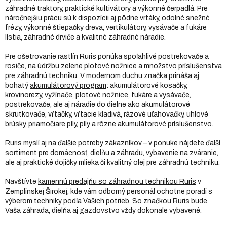
záhradné traktory, praktické kultivátory a výkonné čerpadlá. Pre
náročnejšiu prácu sú k dispozícii aj pôdne vrtáky, odolné snežné
frézy, výkonné štiepačky dreva, vertikulátory, vysávače a fukáre
lístia, záhradné drviče a kvalitné záhradné náradie.
Pre ošetrovanie rastlín Ruris ponúka spoľahlivé postrekovače a
rosiče, na údržbu zelene plotové nožnice a množstvo príslušenstva
pre záhradnú techniku. V modernom duchu značka prináša aj
bohatý
akumulátorový program
: akumulátorové kosačky,
krovinorezy, vyžínače, plotové nožnice, fukáre a vysávače,
postrekovače, ale aj náradie do dielne ako akumulátorové
skrutkovače, vŕtačky, vŕtacie kladivá, rázové uťahovačky, uhlové
brúsky, priamočiare píly, píly a rôzne akumulátorové príslušenstvo.
Ruris myslí aj na ďalšie potreby zákazníkov – v ponuke nájdete
ďalší
sortiment pre domácnosť, dielňu a záhradu
, vybavenie na zváranie,
ale aj praktické dojičky mlieka či kvalitný olej pre záhradnú techniku.
Navštívte
kamennú predajňu so záhradnou technikou Ruris
v
Zemplínskej Širokej, kde vám odborný personál ochotne poradí s
výberom techniky podľa Vašich potrieb. So značkou Ruris bude
Vaša záhrada, dielňa aj gazdovstvo vždy dokonale vybavené.