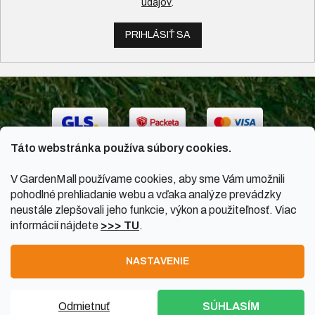
údajov
.
PRIHLÁSIŤ SA
Táto webstránka používa súbory cookies.
V GardenMall používame cookies, aby sme Vám umožnili
pohodlné prehliadanie webu a vďaka analýze prevádzky
neustále zlepšovali jeho funkcie, výkon a použiteľnosť. Viac
informácií nájdete
>>> TU
.
Vytvoril Shoptet
|
Upravil Balkys
NASTAVENIE
Copyright 2026
GardenMall.sk
. Všetky práva vyhradené.
Odmietnuť
SÚHLASÍM
Upraviť nastavenie cookies