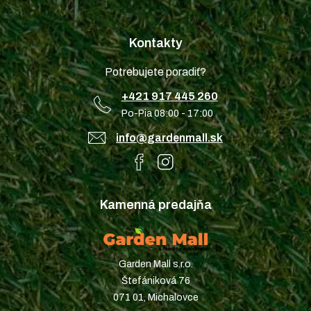
Kontakty
Potrebujete poradiť?
+421 917 445 260
Po-Pia 08:00 - 17:00
info@gardenmall.sk
Kamenná predajňa
Garden Mall s.r.o.
Štefániková 76
071 01, Michalovce