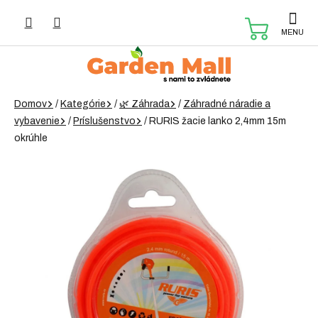
Prejsť
na
NÁKUP
obsah
KOŠÍK
Domov
/
Kategórie
/
🌿 Záhrada
/
Záhradné náradie a
vybavenie
/
Príslušenstvo
/
RURIS žacie lanko 2,4mm 15m
okrúhle