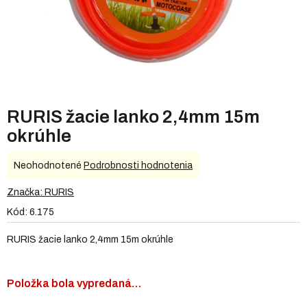
RURIS žacie lanko 2,4mm 15m
okrúhle
Priemerné
Neohodnotené
Podrobnosti hodnotenia
hodnotenie
produktu
Značka:
RURIS
je
Kód:
6.175
0,0
z
RURIS žacie lanko 2,4mm 15m okrúhle
5
hviezdičiek.
Položka bola vypredaná…