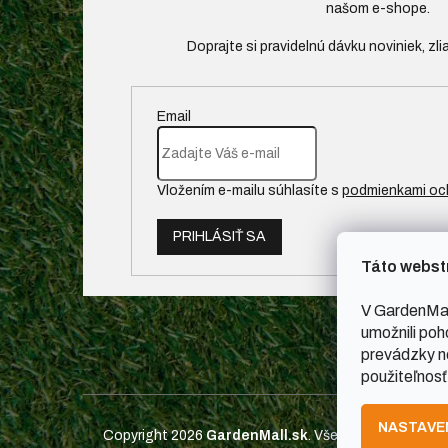
našom e-shope.
Email
Vložením e-mailu súhlasíte s
podmienkami oc
PRIHLÁSIŤ SA
Táto webst
V GardenMal
umožnili poh
prevádzky ne
použiteľnosť
NASTAVE
Copyright 2026
GardenMall.sk
. Všetky práva vyhrad