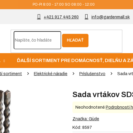
PO-PI 8:00 - 17:00 SO 08:00 - 12:00
+421 917 445 260
info@gardenmall.sk
HĽADAŤ
A
ĎALŠÍ SORTIMENT PRE DOMÁCNOSŤ, DIELŇU A 
ší sortiment
Elektrické náradie
Príslušenstvo
Sada vr
Sada vrtákov SD
Priemerné
Neohodnotené
Podrobnosti 
hodnotenie
produktu
Značka:
Güde
je
Kód:
8597
0,0