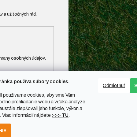
hrany osobných údajov
.
ránka používa súbory cookies.
Odmietnuť
l používame cookies, aby sme Vám
odlné prehliadanie webu a vďaka analýze
ustále zlepšovali jeho funkcie, výkon a
. Viac informácií nájdete
>>> TU
.
NIE
ené.
Upraviť nastavenie cookies