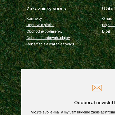
á
p
Zákaznícky servis
Užito
ä
t
Kontakty
O nás
i
Doprava a platba
Najčast
e
Obchodné podmienky
Blog
Ochrana osobných údajov
Reklamácia a vrátenie tovaru
Odoberať newslett
Vložte svoj e-mail a my Vám budeme zasielať infor