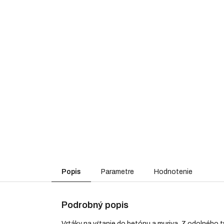
Popis
Parametre
Hodnotenie
Podrobný popis
Vrtáky na vŕtanie do betónu a muriva. Z odolného 