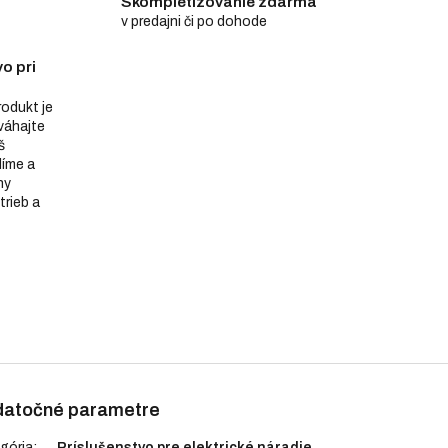
Skompletizovanie zdarma
v predajni či po dohode
o pri
produkt je
eváhajte
š
díme a
ny
trieb a
atočné parametre
gória
:
Príslušenstvo pre elektrické náradie