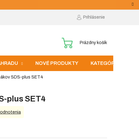
Prihlásenie
NÁKUPNÝ
Prázdny košík
KOŠÍK
ZÁHRADU
NOVÉ PRODUKTY
KATEGÓRIE
tákov SDS-plus SET4
S-plus SET4
hodnotenia