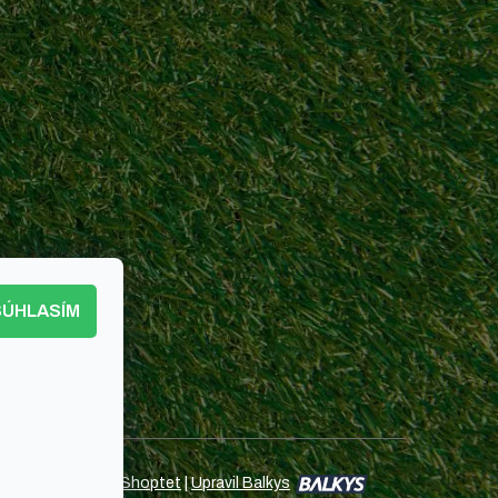
SÚHLASÍM
Vytvoril Shoptet
|
Upravil Balkys