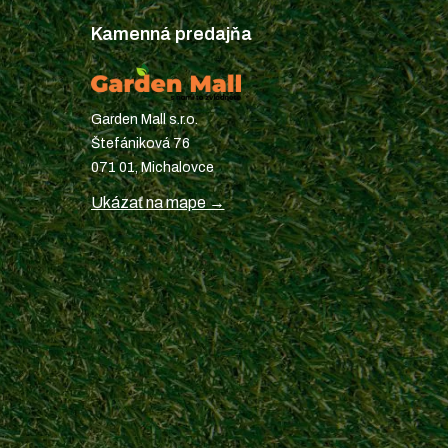
Kamenná predajňa
Garden Mall s.r.o.
Štefániková 76
071 01, Michalovce
Ukázať na mape →