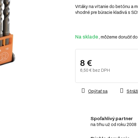
z
Vrtáky na vŕtanie do betónu a m
5
vhodné pre búracie kladivá s SD
hviezdičiek.
Na sklade
8 €
6,50 € bez DPH
Jednotková
cena:
Opýtať sa
Stráži
Spoľahlivý partner
na trhu už od roku 2008