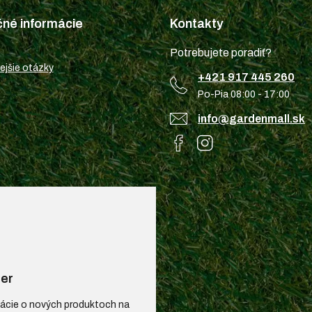
čné informácie
Kontakty
Potrebujete poradiť?
ejšie otázky
+421 917 445 260
Po-Pia 08:00 - 17:00
info@gardenmall.sk
er
mácie o nových produktoch na