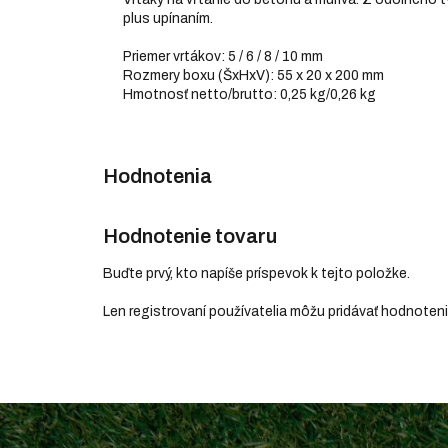
plus upínaním.
Priemer vrtákov: 5 / 6 / 8 / 10 mm
Rozmery boxu (ŠxHxV): 55 x 20 x 200 mm
Hmotnosť netto/brutto: 0,25 kg/0,26 kg
Hodnotenie tovaru
Buďte prvý, kto napíše príspevok k tejto položke.
Len registrovaní používatelia môžu pridávať hodnoten
Z