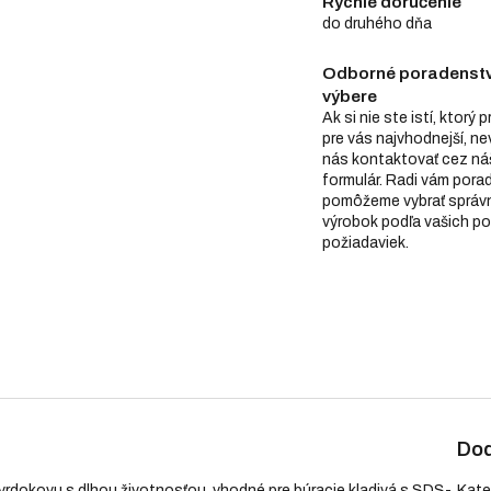
Rýchle doručenie
do druhého dňa
Odborné poradenstv
výbere
Ak si nie ste istí, ktorý 
pre vás najvhodnejší, n
nás kontaktovať cez ná
formulár. Radi vám pora
pomôžeme vybrať správ
výrobok podľa vašich po
požiadaviek.
Dod
tvrdokovu s dlhou životnosťou, vhodné pre búracie kladivá s SDS-
Kate