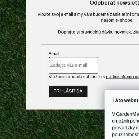
Odoberať newslett
Vložte svoj e-mail a my Vám budeme zasielať infor
našom e-shope.
Email
Vložením e-mailu súhlasíte s
podmienkami oc
PRIHLÁSIŤ SA
Táto webst
V GardenMal
umožnili poh
prevádzky ne
použiteľnosť