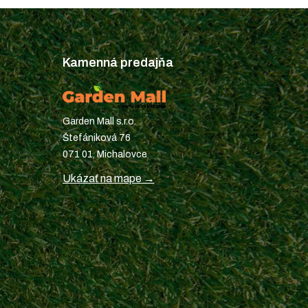
Kamenná predajňa
Garden Mall s.r.o.
Štefániková 76
071 01, Michalovce
Ukázať na mape →