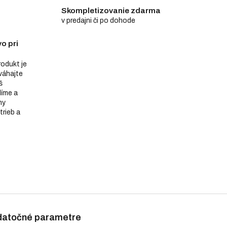
Skompletizovanie zdarma
v predajni či po dohode
o pri
produkt je
eváhajte
š
díme a
ny
trieb a
atočné parametre