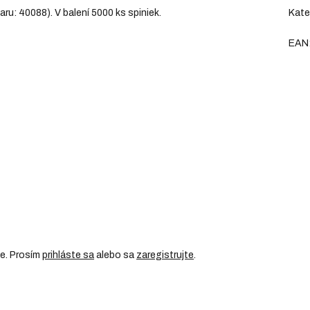
u: 40088). V balení 5000 ks spiniek.
Kate
EAN
ie. Prosím
prihláste sa
alebo sa
zaregistrujte
.