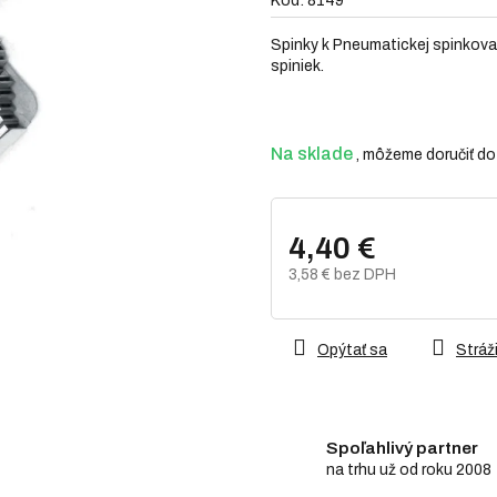
Kód:
8149
0,0
z
Spinky k Pneumatickej spinkova
5
spiniek.
hviezdičiek.
Na sklade
4,40 €
3,58 € bez DPH
Jednotková
cena:
Opýtať sa
Stráži
Spoľahlivý partner
na trhu už od roku 2008