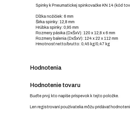
Spinky k Pneumatickej spinkovačke KN 14 (kód tovar
Dĺžka nožičiek: 6 mm
Šírka spinky: 12,8 mm
Hrúbka spinky: 0,95 mm
Rozmery pásika (DxŠxV): 120 x 12,8 x 6 mm
Rozmery balenia (DxŠxV): 124 x 22 x 112 mm
Hmotnosť netto/brutto: 0,45 kg/0,47 kg
Hodnotenie tovaru
Buďte prvý, kto napíše príspevok k tejto položke.
Len registrovaní používatelia môžu pridávať hodnoten