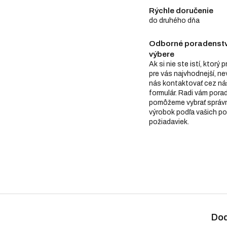
Rýchle doručenie
do druhého dňa
Odborné poradenstv
výbere
Ak si nie ste istí, ktorý 
pre vás najvhodnejší, n
nás kontaktovať cez ná
formulár. Radi vám pora
pomôžeme vybrať správ
výrobok podľa vašich po
požiadaviek.
Dod