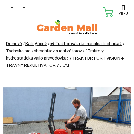
Prejsť
na
NÁKUP
obsah
KOŠÍK
Domov
/
Kategórie
/
🚜 Traktorová a komunálna technika
/
Technika pre záhradníkov a realizátorov
/
Traktory
hydrostatická vario prevodovka
/
TRAKTOR FORT VISION +
TRAVNY REKULTIVATOR 75 CM