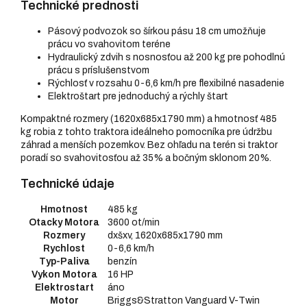
Technické prednosti
Pásový podvozok so šírkou pásu 18 cm umožňuje
prácu vo svahovitom teréne
Hydraulický zdvih s nosnosťou až 200 kg pre pohodlnú
prácu s príslušenstvom
Rýchlosť v rozsahu 0-6,6 km/h pre flexibilné nasadenie
Elektroštart pre jednoduchý a rýchly štart
Kompaktné rozmery (1620x685x1790 mm) a hmotnosť 485
kg robia z tohto traktora ideálneho pomocníka pre údržbu
záhrad a menších pozemkov. Bez ohľadu na terén si traktor
poradí so svahovitosťou až 35% a bočným sklonom 20%.
Technické údaje
Hmotnost
485 kg
Otacky Motora
3600 ot/min
Rozmery
dxšxv, 1620x685x1790 mm
Rychlost
0-6,6 km/h
Typ-Paliva
benzín
Vykon Motora
16 HP
Elektrostart
áno
Motor
Briggs&Stratton Vanguard V-Twin