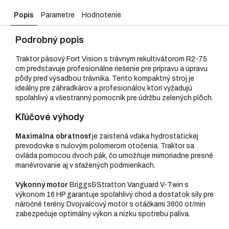
Popis
Parametre
Hodnotenie
Podrobný popis
Traktor pásový Fort Vision s trávnym rekultivátorom R2-75
cm predstavuje profesionálne riešenie pre prípravu a úpravu
pôdy pred výsadbou trávnika. Tento kompaktný stroj je
ideálny pre záhradkárov a profesionálov, ktorí vyžadujú
spoľahlivý a všestranný pomocník pre údržbu zelených plôch.
Kľúčové výhody
Maximálna obratnosť
je zaistená vďaka hydrostatickej
prevodovke s nulovým polomerom otočenia. Traktor sa
ovláda pomocou dvoch pák, čo umožňuje mimoriadne presné
manévrovanie aj v sťažených podmienkach.
Výkonný motor
Briggs&Stratton Vanguard V-Twin s
výkonom 16 HP garantuje spoľahlivý chod a dostatok sily pre
náročné terény. Dvojvalcový motor s otáčkami 3600 ot/min
zabezpečuje optimálny výkon a nízku spotrebu paliva.