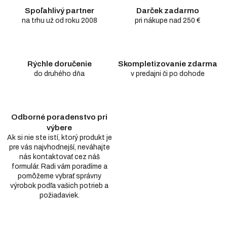
Spoľahlivý partner
Darček zadarmo
na trhu už od roku 2008
pri nákupe nad 250 €
Rýchle doručenie
Skompletizovanie zdarma
do druhého dňa
v predajni či po dohode
Odborné poradenstvo pri
výbere
Ak si nie ste istí, ktorý produkt je
pre vás najvhodnejší, neváhajte
nás kontaktovať cez náš
formulár. Radi vám poradíme a
pomôžeme vybrať správny
výrobok podľa vašich potrieb a
požiadaviek.