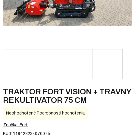
TRAKTOR FORT VISION + TRAVNY
REKULTIVATOR 75 CM
Priemerné
Neohodnotené
Podrobnosti hodnotenia
hodnotenie
produktu
Značka:
Fort
je
Kód:
11942823-070075