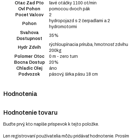
Otac Zad Pto
ľavé otáčky 1100 ot/min
Ovl Pohon
pomocou dvoch pák
Pocet Valcov
2
hydropojazd s 2 čerpadlami a 2
Pohon
hydromotormi
Svahova
35%
Dostupnost
rýchloupínacia príruba, hmotnosť zdvihu
Hydr Zdvih
200kg
Polomer Otoc
0 m - zero turn
Bocna Dostup
20%
Chladic Olej
áno
Podvozok
pásový, šírka pásu 18 cm
Hodnotenie tovaru
Buďte prvý, kto napíše príspevok k tejto položke.
Len registrovaní používatelia môžu pridávať hodnotenie. Prosím