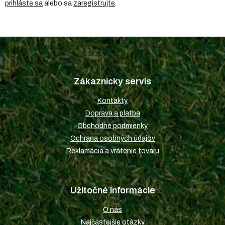
prihláste sa
alebo sa
zaregistrujte
.
Z
á
p
Zákaznícky servis
ä
t
Kontakty
i
Doprava a platba
e
Obchodné podmienky
Ochrana osobných údajov
Reklamácia a vrátenie tovaru
Užitočné informácie
O nás
Najčastejšie otázky