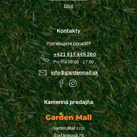
Blog
Kontakty
Potrebujete poradiť?
+421 917 445 260
Po-Pia 08:00 - 17:00
info@gardenmall.sk
Kamenná predajňa
Garden Mall s.r.o.
Štefániková 76