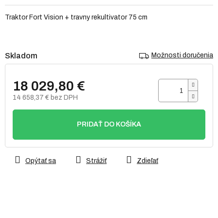
0,0
z
Traktor Fort Vision + travny rekultivator 75 cm
5
hviezdičiek.
Skladom
Možnosti doručenia
18 029,80 €
14 658,37 € bez DPH
Jednotková
cena:
PRIDAŤ DO KOŠÍKA
Opýtať sa
Strážiť
Zdieľať