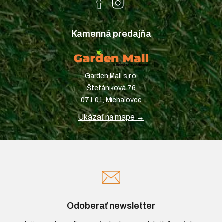
Kamenná predajňa
Garden Mall s.r.o.
Štefániková 76
071 01, Michalovce
Ukázať na mape →
Odoberať newsletter