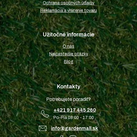
Ochrana osobných údajov
Reklamácia a vrátenie tovaru
Užitočné informácie
O nás
Najčastejšie otázky
Blog
Kontakty
Potrebujete poradiť?
+421 917 445 260
Po-Pia 08:00 - 17:00
info@gardenmall.sk