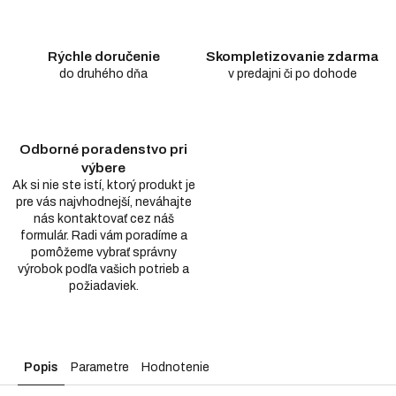
Rýchle doručenie
Skompletizovanie zdarma
do druhého dňa
v predajni či po dohode
Odborné poradenstvo pri
výbere
Ak si nie ste istí, ktorý produkt je
pre vás najvhodnejší, neváhajte
nás kontaktovať cez náš
formulár. Radi vám poradíme a
pomôžeme vybrať správny
výrobok podľa vašich potrieb a
požiadaviek.
Popis
Parametre
Hodnotenie