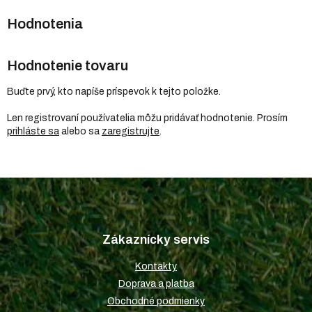
Hodnotenie tovaru
Buďte prvý, kto napíše príspevok k tejto položke.
Len registrovaní používatelia môžu pridávať hodnotenie. Prosím
prihláste sa
alebo sa
zaregistrujte
.
Z
á
p
Zákaznícky servis
ä
t
Kontakty
i
Doprava a platba
e
Obchodné podmienky