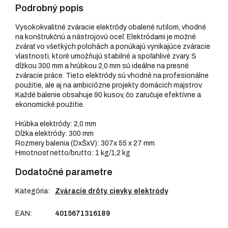
Podrobný popis
Vysokokvalitné zváracie elektródy obalené rutilom, vhodné
na konštrukčnú a nástrojovú oceľ. Elektródami je možné
zvárať vo všetkých polohách a ponúkajú vynikajúce zváracie
vlastnosti, ktoré umožňujú stabilné a spoľahlivé zvary. S
dĺžkou 300 mm a hrúbkou 2,0 mm sú ideálne na presné
zváracie práce. Tieto elektródy sú vhodné na profesionálne
použitie, ale aj na ambiciózne projekty domácich majstrov.
Každé balenie obsahuje 90 kusov, čo zaručuje efektívne a
ekonomické použitie.
Hrúbka elektródy: 2,0 mm
Dĺžka elektródy: 300 mm
Rozmery balenia (DxŠxV): 307x 55 x 27 mm
Hmotnosť netto/brutto: 1 kg/1,2 kg
Dodatočné parametre
Kategória
:
Zváracie drôty, cievky, elektródy
EAN
:
4015671316189