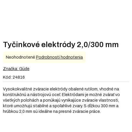
Tyčinkové elektródy 2,0/300 mm
Priemerné
Neohodnotené
Podrobnosti hodnotenia
hodnotenie
produktu
Značka:
Güde
je
Kód:
24816
0,0
z
Vysokokvalitné zváracie elektródy obalené rutilom, vhodné na
5
konštrukčnú a nástrojovú oceľ. Elektródami je možné zvárať vo
hviezdičiek.
všetkých polohách a ponúkajú vynikajúce zváracie vlastnosti,
ktoré umožňujú stabilné a spoľahlivé zvary. S dĺžkou 300 mm a
hrúbkou 2,0 mm sú ideálne na presné zváracie práce.