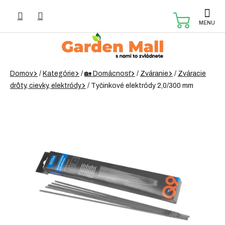
Prejsť
na
NÁKUP
obsah
KOŠÍK
Domov
/
Kategórie
/
🏡 Domácnosť
/
Zváranie
/
Zváracie
drôty, cievky, elektródy
/
Tyčinkové elektródy 2,0/300 mm