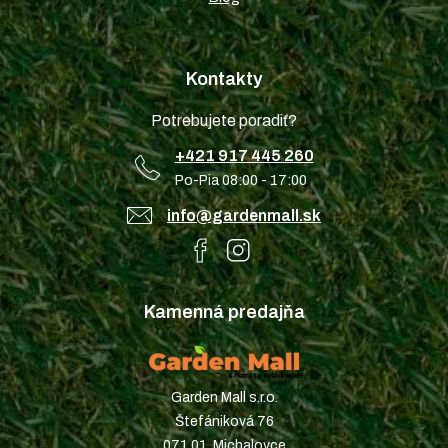
Kontakty
Potrebujete poradiť?
+421 917 445 260
Po-Pia 08:00 - 17:00
info@gardenmall.sk
Kamenná predajňa
Garden Mall s.r.o.
Štefániková 76
071 01, Michalovce