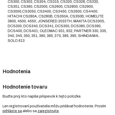
CS300, CS302, CS304, CS315, CS320, CS328, CS330,
CS351, CS360, CS2000, CS2600, CS2800, CS2900,
CS3000,CS3050, CS3400, CS3450, CS3500, CS4400;
HITACHI CS280A, CS280B, CS350A, CS350B; HOMELITE
3800, 4500, 4550; JONSERED 2033TH; MAKITA DCS330S,
DCS300, DCS340, DCS341, DCS350, DCS380, DCS390,
DCS400, DCS401; OLEOMAC 931, 932; PARTNER 330, 335,
340, 345, 350, 351, 360, 365, 370, 385, 395; SHINDAIWA;
SOLO 613
Hodnotenie tovaru
Buďte prvý, kto napíše príspevok k tejto položke.
Len registrovaní používatelia môžu pridávať hodnotenie. Prosím
prihláste sa
alebo sa
zaregistrujte
.