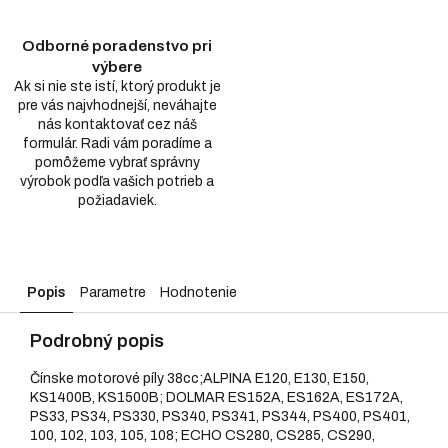
Odborné poradenstvo pri
výbere
Ak si nie ste istí, ktorý produkt je
pre vás najvhodnejší, neváhajte
nás kontaktovať cez náš
formulár. Radi vám poradíme a
pomôžeme vybrať správny
výrobok podľa vašich potrieb a
požiadaviek.
Popis
Parametre
Hodnotenie
Podrobný popis
Čínske motorové píly 38cc;ALPINA E120, E130, E150,
KS1400B, KS1500B; DOLMAR ES152A, ES162A, ES172A,
PS33, PS34, PS330, PS340, PS341, PS344, PS400, PS401,
100, 102, 103, 105, 108; ECHO CS280, CS285, CS290,