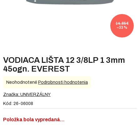
14,85 €
–33 %
VODIACA LIŠTA 12 3/8LP 1 3mm
45ogn. EVEREST
Priemerné
Neohodnotené
Podrobnosti hodnotenia
hodnotenie
produktu
Značka:
UNIVERZÁLNY
je
Kód:
26-06008
0,0
z
5
Položka bola vypredaná…
hviezdičiek.