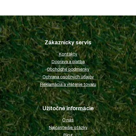
Z
á
p
Zákaznícky servis
ä
t
Kontakty
i
Doprava a platba
e
Obchodné podmienky
Ochrana osobných údajov
Reklamácia a vrátenie tovaru
Užitočné informácie
O nás
Najčastejšie otázky
Blog