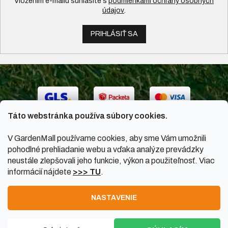
Vložením e-mailu súhlasíte s
podmienkami ochrany osobných
údajov
.
PRIHLÁSIŤ SA
Táto webstránka používa súbory cookies.
V GardenMall používame cookies, aby sme Vám umožnili
pohodlné prehliadanie webu a vďaka analýze prevádzky
neustále zlepšovali jeho funkcie, výkon a použiteľnosť. Viac
informácií nájdete
>>> TU
.
Vytvoril Shoptet
|
Upravil Balkys
NASTAVENIE
Copyright 2026
GardenMall.sk
. Všetky práva vyhradené.