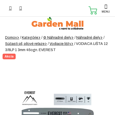
Prejsť
na
NÁKUP
obsah
KOŠÍK
Domov
/
Kategórie
/
⚙️ Náhradné diely
/
Náhradné diely
/
Súčasti píl, pílové reťaze
/
Vodiacie lišty
/
VODIACA LIŠTA 12
3/8LP 1 3mm 45ogn. EVEREST
Akcia