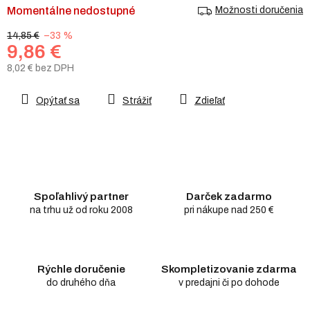
Momentálne nedostupné
Možnosti doručenia
14,85 €
–33 %
9,86 €
8,02 € bez DPH
Jednotková
cena:
Opýtať sa
Strážiť
Zdieľať
Spoľahlivý partner
Darček zadarmo
na trhu už od roku 2008
pri nákupe nad 250 €
Rýchle doručenie
Skompletizovanie zdarma
do druhého dňa
v predajni či po dohode