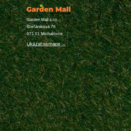
Garden Mall s.r.o.
Štefániková 76
071 01, Michalovce
Ukázať na mape →