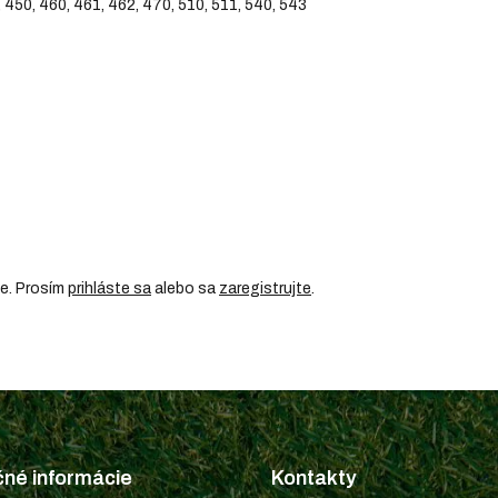
0, 460, 461, 462, 470, 510, 511, 540, 543
ie. Prosím
prihláste sa
alebo sa
zaregistrujte
.
čné informácie
Kontakty