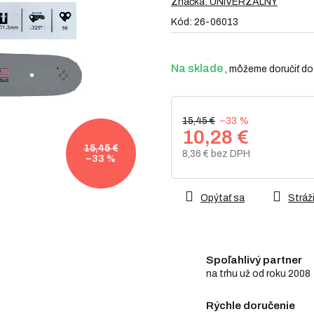
produktu
Značka:
UNIVERZÁLNY
je
Kód:
26-06013
0,0
z
5
hviezdičiek.
Na sklade
15,45 €
–33 %
10,28 €
15,45 €
8,36 € bez DPH
–33 %
Jednotková
cena:
Opýtať sa
Stráži
Spoľahlivý partner
na trhu už od roku 2008
Rýchle doručenie