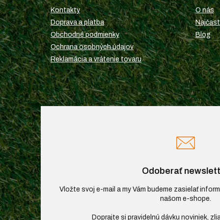
t
Kontakty
O nás
i
Doprava a platba
Najčast
e
Obchodné podmienky
Blog
Ochrana osobných údajov
Reklamácia a vrátenie tovaru
Odoberať newslett
Vložte svoj e-mail a my Vám budeme zasielať infor
našom e-shope.