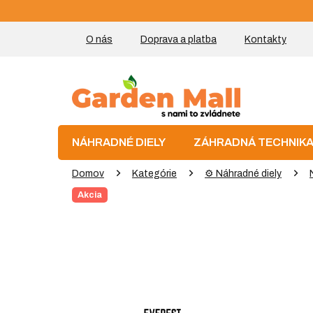
Prejsť
na
obsah
O nás
Doprava a platba
Kontakty
NÁHRADNÉ DIELY
ZÁHRADNÁ TECHNIK
Domov
Kategórie
⚙️ Náhradné diely
Akcia