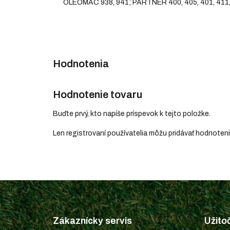
OLEOMAC 938, 941; PARTNER 400, 405, 401, 411, 45
Hodnotenie tovaru
Buďte prvý, kto napíše príspevok k tejto položke.
Len registrovaní používatelia môžu pridávať hodnoten
Z
á
p
Zákaznícky servis
Užito
ä