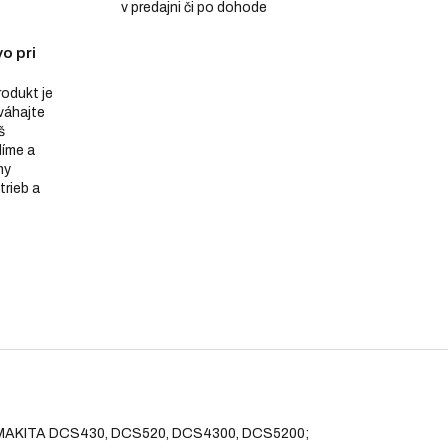
v predajni či po dohode
o pri
produkt je
eváhajte
š
díme a
ny
trieb a
OCH; MAKITA DCS430, DCS520, DCS4300, DCS5200;