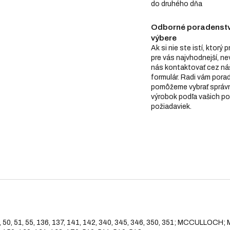
do druhého dňa
Odborné poradenstv
výbere
Ak si nie ste istí, ktorý 
pre vás najvhodnejší, n
nás kontaktovať cez ná
formulár. Radi vám pora
pomôžeme vybrať správ
výrobok podľa vašich po
požiadaviek.
 50, 51, 55, 136, 137, 141, 142, 340, 345, 346, 350, 351; MCCULL