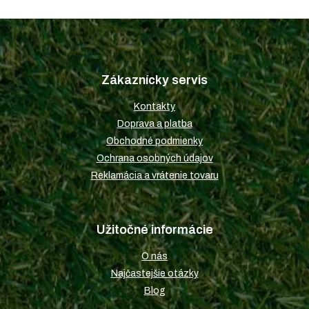
Z
á
p
Zákaznícky servis
ä
t
Kontakty
i
Doprava a platba
e
Obchodné podmienky
Ochrana osobných údajov
Reklamácia a vrátenie tovaru
Užitočné informácie
O nás
Najčastejšie otázky
Blog