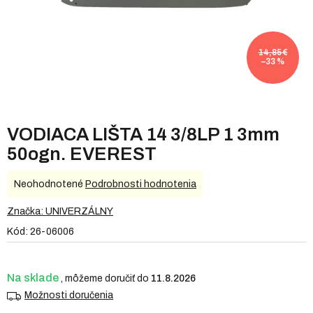
14,85 €
–33 %
VODIACA LIŠTA 14 3/8LP 1 3mm
50ogn. EVEREST
Priemerné
Neohodnotené
Podrobnosti hodnotenia
hodnotenie
produktu
Značka:
UNIVERZÁLNY
je
Kód:
26-06006
0,0
z
5
hviezdičiek.
Na sklade
11.8.2026
Možnosti doručenia