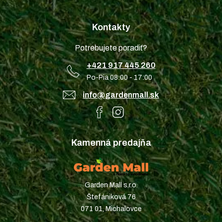
Kontakty
Potrebujete poradiť?
+421 917 445 260
Po-Pia 08:00 - 17:00
info@gardenmall.sk
Kamenná predajňa
Garden Mall s.r.o.
Štefániková 76
071 01, Michalovce