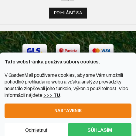
PRIHLÁSIŤ SA
Táto webstránka používa súbory cookies.
V GardenMall používame cookies, aby sme Vám umožnili
pohodlné prehliadanie webu a vďaka analýze prevádzky
neustále zlepšovali jeho funkcie, výkon a použiteľnosť. Viac
informácií nájdete
>>> TU
.
Vytvoril Shoptet
|
Upravil Balkys
NASTAVENIE
Copyright 2026
GardenMall.sk
. Všetky práva vyhradené.
Odmietnuť
SÚHLASÍM
Upraviť nastavenie cookies