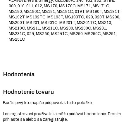
ALPINA Elettra, Sinergy; OLEOMAC 240, 931, 932; STIHL
009, 010, 011, 012, MS170, MS170C, MS171, MS171C,
MS180, MS180C, MS181, MS181C, 019T, MS190T, MS191T,
MS192T, MS192TC, MS193T, MS193TC, 020, 020T, MS200,
MS200T, MS201, MS201C, MS201T, MS201TC, MS210,
MS210C, MS211, MS211C, MS230, MS230C, MS231,
MS231C, 024, MS240, MS241C, MS250, MS250C, MS251,
MS251C
Hodnotenie tovaru
Buďte prvý, kto napíše príspevok k tejto položke.
Len registrovaní používatelia môžu pridávať hodnotenie. Prosím
prihláste sa
alebo sa
zaregistrujte
.