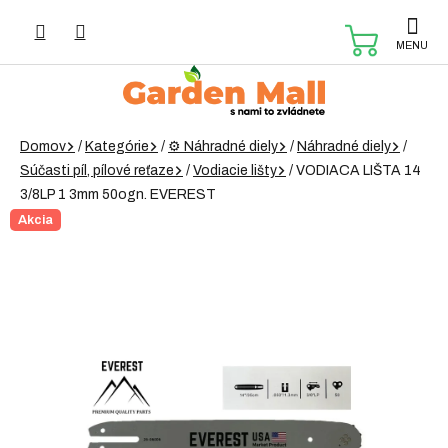
Prejsť
na
NÁKUP
obsah
KOŠÍK
Domov
/
Kategórie
/
⚙️ Náhradné diely
/
Náhradné diely
/
Súčasti píl, pílové reťaze
/
Vodiacie lišty
/
VODIACA LIŠTA 14
3/8LP 1 3mm 50ogn. EVEREST
Akcia