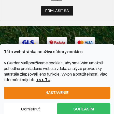
PRIHLÁSIŤ SA
Táto webstránka používa súbory cookies.
V GardenMall používame cookies, aby sme Vám umožnili
pohodlné prehliadanie webu a vďaka analýze prevádzky
neustále zlepšovali jeho funkcie, výkon a použiteľnosť. Viac
informácií nájdete
>>> TU
.
Vytvoril Shoptet
|
Upravil Balkys
NASTAVENIE
Copyright 2026
GardenMall.sk
. Všetky práva vyhradené.
Odmietnuť
SÚHLASÍM
Upraviť nastavenie cookies