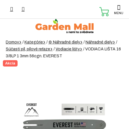
Prejsť
na
NÁKUP
obsah
KOŠÍK
Domov
/
Kategórie
/
⚙️ Náhradné diely
/
Náhradné diely
/
Súčasti píl, pílové reťaze
/
Vodiacie lišty
/
VODIACA LIŠTA 16
3/8LP 1 3mm 56ogn. EVEREST
Akcia