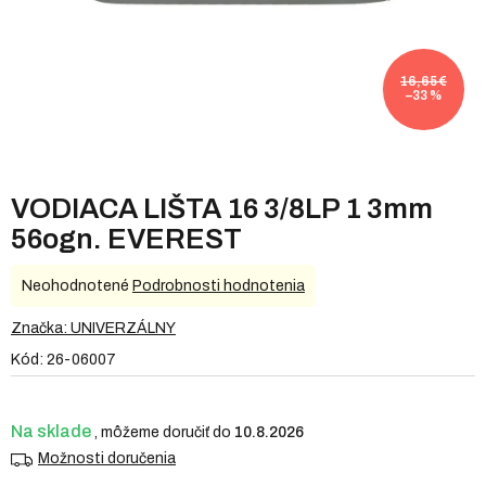
16,65 €
–33 %
VODIACA LIŠTA 16 3/8LP 1 3mm
56ogn. EVEREST
Priemerné
Neohodnotené
Podrobnosti hodnotenia
hodnotenie
produktu
Značka:
UNIVERZÁLNY
je
Kód:
26-06007
0,0
z
5
hviezdičiek.
Na sklade
10.8.2026
Možnosti doručenia