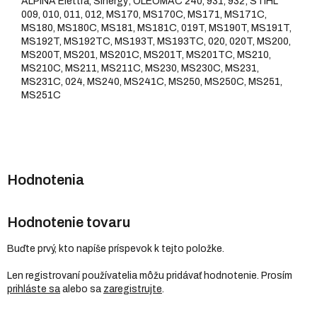
ALPINA Elettra, Sinergy; OLEOMAC 240, 931, 932; STIHL
009, 010, 011, 012, MS170, MS170C, MS171, MS171C,
MS180, MS180C, MS181, MS181C, 019T, MS190T, MS191T,
MS192T, MS192TC, MS193T, MS193TC, 020, 020T, MS200,
MS200T, MS201, MS201C, MS201T, MS201TC, MS210,
MS210C, MS211, MS211C, MS230, MS230C, MS231,
MS231C, 024, MS240, MS241C, MS250, MS250C, MS251,
MS251C
Hodnotenie tovaru
Buďte prvý, kto napíše príspevok k tejto položke.
Len registrovaní používatelia môžu pridávať hodnotenie. Prosím
prihláste sa
alebo sa
zaregistrujte
.