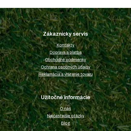
Z
á
p
Zákaznícky servis
ä
t
Kontakty
i
Doprava a platba
e
Obchodné podmienky
Ochrana osobných údajov
Reklamácia a vrátenie tovaru
Užitočné informácie
O nás
Najčastejšie otázky
Blog