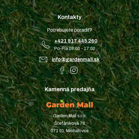
Kontakty
Potrebujete poradiť?
+421 917 445 260
Po-Pia 08:00 - 17:00
info@gardenmall.sk
Kamenná predajňa
Garden Mall s.r.o.
Štefániková 76
071 01, Michalovce