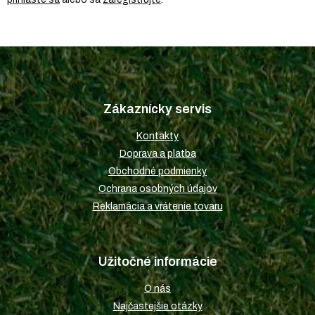
Z
á
p
Zákaznícky servis
ä
t
Kontakty
i
Doprava a platba
e
Obchodné podmienky
Ochrana osobných údajov
Reklamácia a vrátenie tovaru
Užitočné informácie
O nás
Najčastejšie otázky