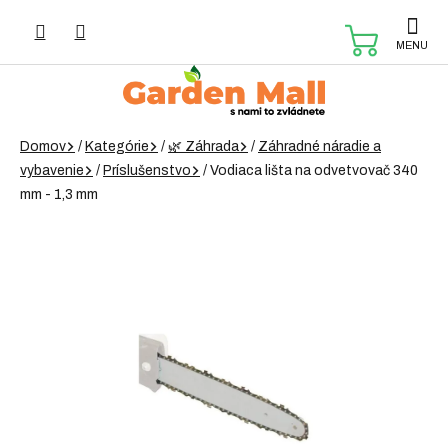
Prejsť
na
NÁKUP
obsah
KOŠÍK
Domov
/
Kategórie
/
🌿 Záhrada
/
Záhradné náradie a
vybavenie
/
Príslušenstvo
/
Vodiaca lišta na odvetvovač 340
mm - 1,3 mm