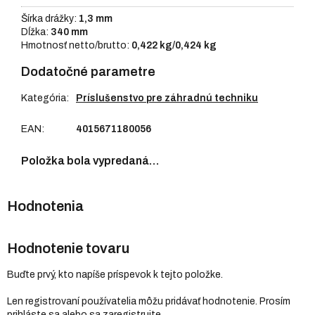
Šírka drážky:
1,3 mm
Dĺžka:
340 mm
Hmotnosť netto/brutto:
0,422 kg/0,424 kg
Dodatočné parametre
Kategória
:
Príslušenstvo pre záhradnú techniku
EAN
:
4015671180056
Položka bola vypredaná…
Hodnotenie tovaru
Buďte prvý, kto napíše príspevok k tejto položke.
Len registrovaní používatelia môžu pridávať hodnotenie. Prosím
prihláste sa
alebo sa
zaregistrujte
.