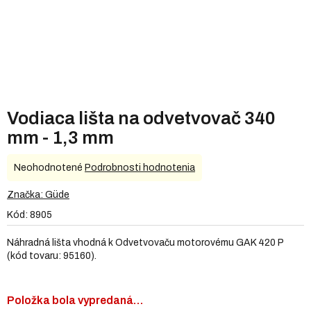
Vodiaca lišta na odvetvovač 340
mm - 1,3 mm
Priemerné
Neohodnotené
Podrobnosti hodnotenia
hodnotenie
produktu
Značka:
Güde
je
Kód:
8905
0,0
z
Náhradná lišta vhodná k Odvetvovaču motorovému GAK 420 P
5
(kód tovaru: 95160).
hviezdičiek.
Položka bola vypredaná…