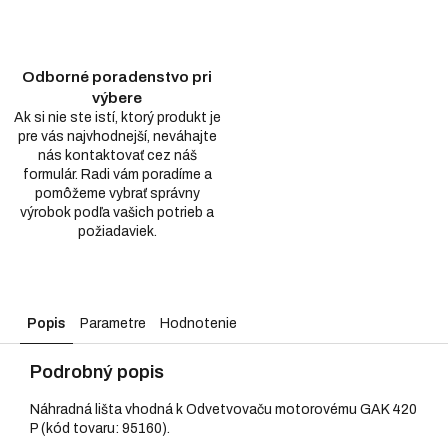
Odborné poradenstvo pri
výbere
Ak si nie ste istí, ktorý produkt je
pre vás najvhodnejší, neváhajte
nás kontaktovať cez náš
formulár. Radi vám poradíme a
pomôžeme vybrať správny
výrobok podľa vašich potrieb a
požiadaviek.
Popis
Parametre
Hodnotenie
Podrobný popis
Náhradná lišta vhodná k Odvetvovaču motorovému GAK 420
P (kód tovaru: 95160).