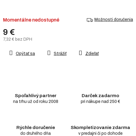
Momentálne nedostupné
Možnosti doručenia
9 €
7,32 € bez DPH
Jednotková
cena:
Opýtať sa
Strážiť
Zdieľať
Spoľahlivý partner
Darček zadarmo
na trhu už od roku 2008
pri nákupe nad 250 €
Rýchle doručenie
Skompletizovanie zdarma
do druhého dňa
v predajni či po dohode