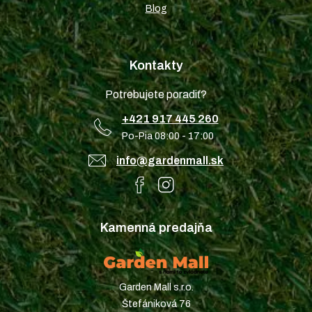
Blog
Kontakty
Potrebujete poradiť?
+421 917 445 260
Po-Pia 08:00 - 17:00
info@gardenmall.sk
Kamenná predajňa
Garden Mall s.r.o.
Štefániková 76