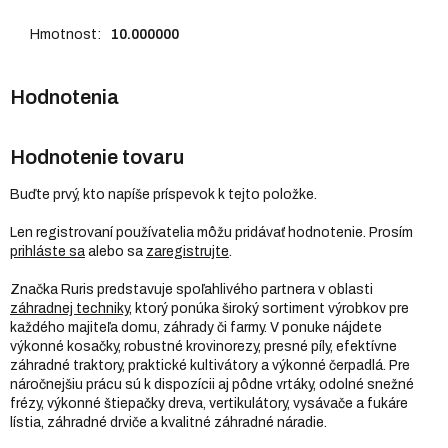
Hmotnost
:
10.000000
Hodnotenie tovaru
Buďte prvý, kto napíše príspevok k tejto položke.
Len registrovaní používatelia môžu pridávať hodnotenie. Prosím
prihláste sa
alebo sa
zaregistrujte
.
Značka Ruris predstavuje spoľahlivého partnera v oblasti
záhradnej techniky
, ktorý ponúka široký sortiment výrobkov pre
každého majiteľa domu, záhrady či farmy. V ponuke nájdete
výkonné kosačky, robustné krovinorezy, presné píly, efektívne
záhradné traktory, praktické kultivátory a výkonné čerpadlá. Pre
náročnejšiu prácu sú k dispozícii aj pôdne vrtáky, odolné snežné
frézy, výkonné štiepačky dreva, vertikulátory, vysávače a fukáre
lístia, záhradné drviče a kvalitné záhradné náradie.