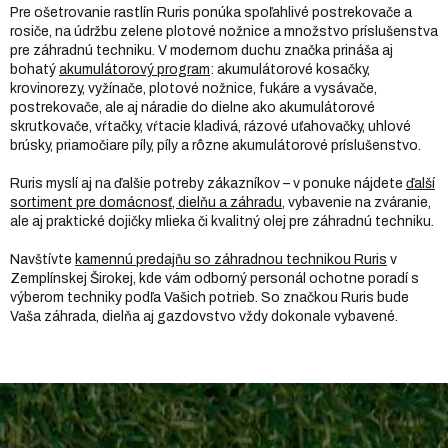
Pre ošetrovanie rastlín Ruris ponúka spoľahlivé postrekovače a
rosiče, na údržbu zelene plotové nožnice a množstvo príslušenstva
pre záhradnú techniku. V modernom duchu značka prináša aj
bohatý
akumulátorový program
: akumulátorové kosačky,
krovinorezy, vyžínače, plotové nožnice, fukáre a vysávače,
postrekovače, ale aj náradie do dielne ako akumulátorové
skrutkovače, vŕtačky, vŕtacie kladivá, rázové uťahovačky, uhlové
brúsky, priamočiare píly, píly a rôzne akumulátorové príslušenstvo.
Ruris myslí aj na ďalšie potreby zákazníkov – v ponuke nájdete
ďalší
sortiment pre domácnosť, dielňu a záhradu
, vybavenie na zváranie,
ale aj praktické dojičky mlieka či kvalitný olej pre záhradnú techniku.
Navštívte
kamennú predajňu so záhradnou technikou Ruris
v
Zemplínskej Širokej, kde vám odborný personál ochotne poradí s
výberom techniky podľa Vašich potrieb. So značkou Ruris bude
Vaša záhrada, dielňa aj gazdovstvo vždy dokonale vybavené.
Z
á