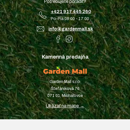
Potrebujete poradiť?
+421 917 445 260
Po-Pia 08:00 - 17:00
info@gardenmall.sk
Kamenná predajňa
Garden Mall s.r.o.
Štefániková 76
071 01, Michalovce
Ukázať na mape →