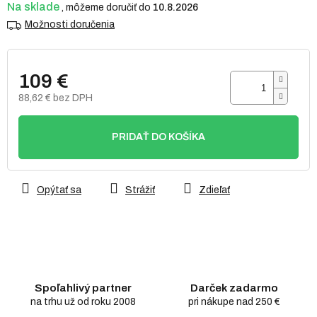
hviezdičiek.
Na sklade
10.8.2026
Možnosti doručenia
109 €
88,62 € bez DPH
Jednotková
cena:
PRIDAŤ DO KOŠÍKA
Opýtať sa
Strážiť
Zdieľať
Spoľahlivý partner
Darček zadarmo
na trhu už od roku 2008
pri nákupe nad 250 €