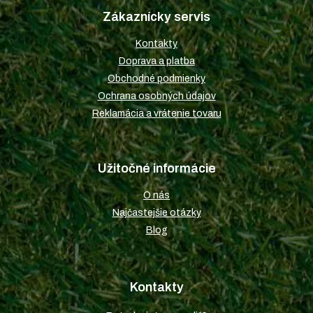
p
Zákaznícky servis
ä
t
Kontakty
i
Doprava a platba
e
Obchodné podmienky
Ochrana osobných údajov
Reklamácia a vrátenie tovaru
Užitočné informácie
O nás
Najčastejšie otázky
Blog
Kontakty