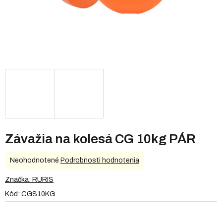
Závažia na kolesá CG 10kg PÁR
Priemerné
Neohodnotené
Podrobnosti hodnotenia
hodnotenie
produktu
Značka:
RURIS
je
Kód:
CGS10KG
0,0
z
5