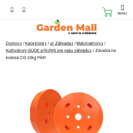
Prejsť
na
NÁKUP
obsah
KOŠÍK
Domov
/
Kategórie
/
🌿 Záhrada
/
Malotraktory
/
Kultivátory GÜDE a RURIS pre vašu záhradu
/
Závažia na
kolesá CG 10kg PÁR