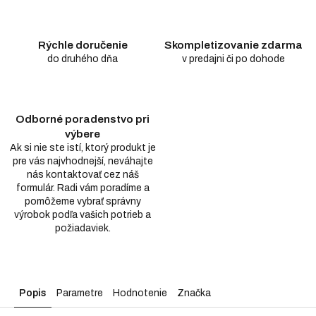
Rýchle doručenie
Skompletizovanie zdarma
do druhého dňa
v predajni či po dohode
Odborné poradenstvo pri
výbere
Ak si nie ste istí, ktorý produkt je
pre vás najvhodnejší, neváhajte
nás kontaktovať cez náš
formulár. Radi vám poradíme a
pomôžeme vybrať správny
výrobok podľa vašich potrieb a
požiadaviek.
Popis
Parametre
Hodnotenie
Značka