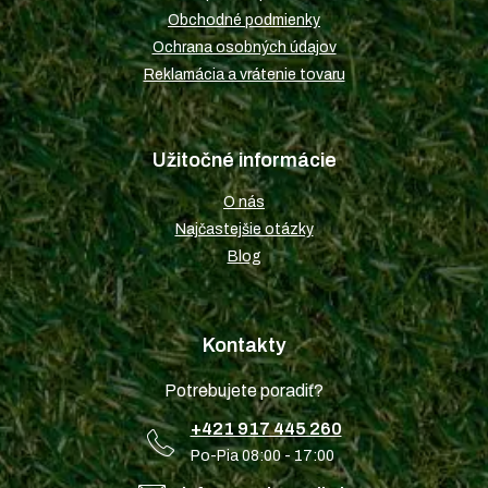
e
Obchodné podmienky
Ochrana osobných údajov
Reklamácia a vrátenie tovaru
Užitočné informácie
O nás
Najčastejšie otázky
Blog
Kontakty
Potrebujete poradiť?
+421 917 445 260
Po-Pia 08:00 - 17:00