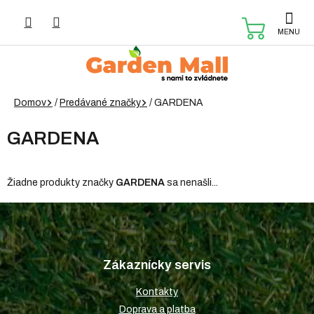
Prejsť
na
NÁKUP
obsah
KOŠÍK
Domov
/
Predávané značky
/
GARDENA
GARDENA
Žiadne produkty značky
GARDENA
sa nenašli...
Z
á
p
Zákaznícky servis
ä
t
Kontakty
i
Doprava a platba