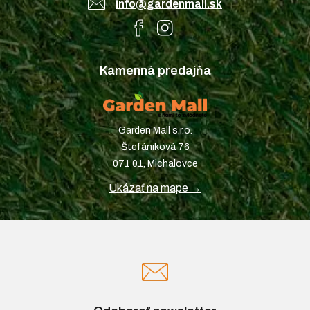
info@gardenmall.sk
Kamenná predajňa
Garden Mall s.r.o.
Štefániková 76
071 01, Michalovce
Ukázať na mape →