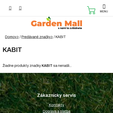
Prejsť
na
NÁKUP
obsah
KOŠÍK
Domov
/
Predávané značky
/
KABIT
KABIT
Žiadne produkty značky
KABIT
sa nenašli...
Z
á
p
Zákaznícky servis
ä
t
Kontakty
i
Doprava a platba