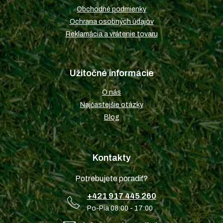
e
Obchodné podmienky
Ochrana osobných údajov
Reklamácia a vrátenie tovaru
Užitočné informácie
O nás
Najčastejšie otázky
Blog
Kontakty
Potrebujete poradiť?
+421 917 445 260
Po-Pia 08:00 - 17:00