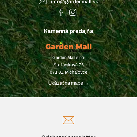
info@gardenmall.sk
Kamenná predajňa
Garden Mall s.r.o.
Štefániková 76
071 01, Michalovce
Ukázať na mape →