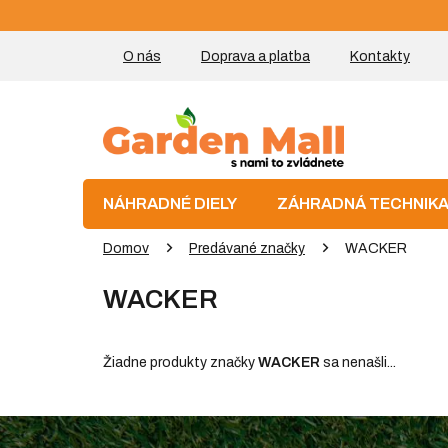
Prejsť
na
obsah
O nás
Doprava a platba
Kontakty
NÁHRADNÉ DIELY
ZÁHRADNÁ TECHNIK
Domov
Predávané značky
WACKER
WACKER
Žiadne produkty značky
WACKER
sa nenašli...
Z