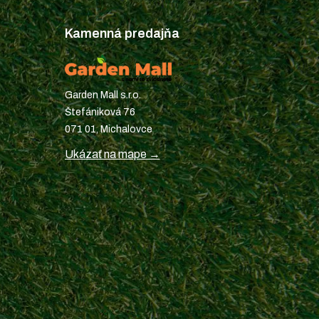
Kamenná predajňa
Garden Mall s.r.o.
Štefániková 76
071 01, Michalovce
Ukázať na mape →