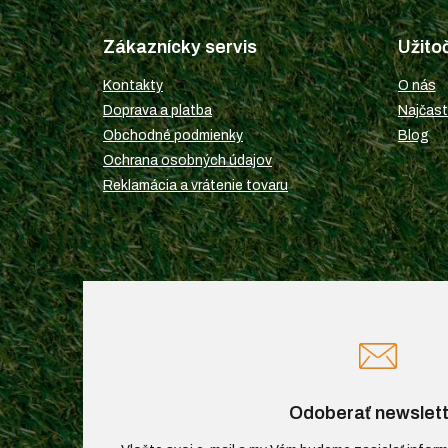
á
p
Zákaznícky servis
Užito
ä
t
Kontakty
O nás
i
Doprava a platba
Najčast
e
Obchodné podmienky
Blog
Ochrana osobných údajov
Reklamácia a vrátenie tovaru
Odoberať newslett