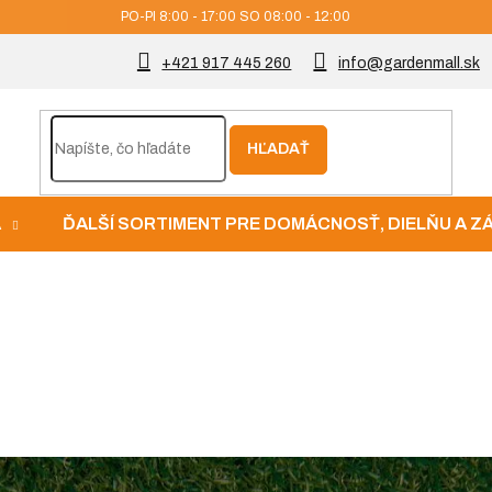
PO-PI 8:00 - 17:00 SO 08:00 - 12:00
+421 917 445 260
info@gardenmall.sk
HĽADAŤ
A
ĎALŠÍ SORTIMENT PRE DOMÁCNOSŤ, DIELŇU A 