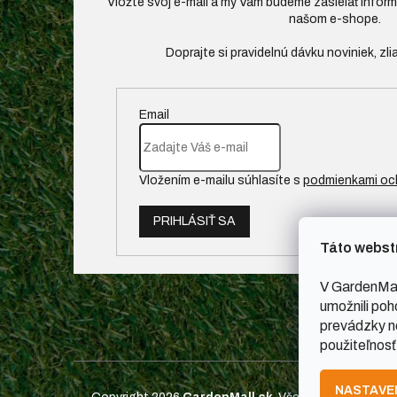
Vložte svoj e-mail a my Vám budeme zasielať infor
našom e-shope.
Email
Vložením e-mailu súhlasíte s
podmienkami oc
PRIHLÁSIŤ SA
Táto webst
V GardenMal
umožnili poh
prevádzky ne
použiteľnosť
NASTAVE