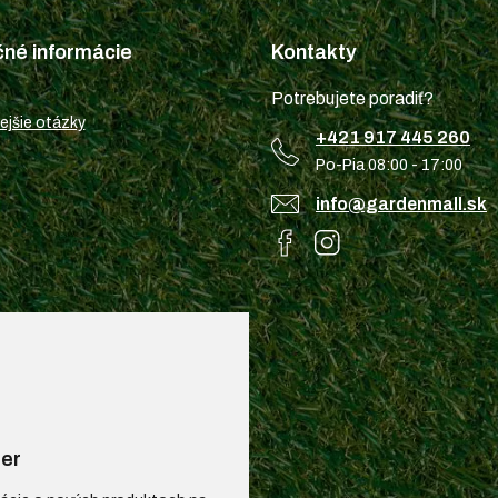
čné informácie
Kontakty
Potrebujete poradiť?
ejšie otázky
+421 917 445 260
Po-Pia 08:00 - 17:00
info@gardenmall.sk
er