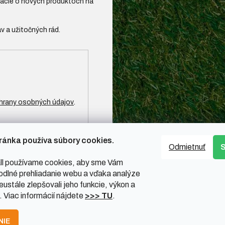
mácie o nových produktoch na
hrany osobných údajov
.
ránka používa súbory cookies.
Odmietnuť
l používame cookies, aby sme Vám
odlné prehliadanie webu a vďaka analýze
ustále zlepšovali jeho funkcie, výkon a
. Viac informácií nájdete
>>> TU
.
NIE