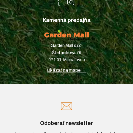
Kamenná predajňa
Garden Mall s.r.o.
Štefániková 76
071 01, Michalovce
Ukázať na mape →
Odoberať newsletter