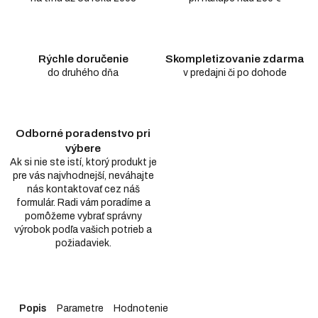
Rýchle doručenie
Skompletizovanie zdarma
do druhého dňa
v predajni či po dohode
Odborné poradenstvo pri
výbere
Ak si nie ste istí, ktorý produkt je
pre vás najvhodnejší, neváhajte
nás kontaktovať cez náš
formulár. Radi vám poradíme a
pomôžeme vybrať správny
výrobok podľa vašich potrieb a
požiadaviek.
Popis
Parametre
Hodnotenie