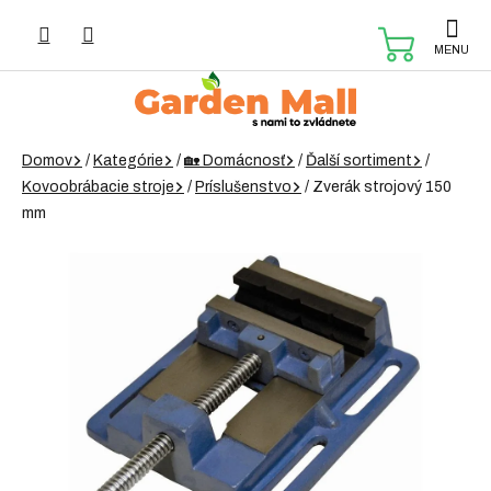
Prejsť
na
NÁKUP
obsah
KOŠÍK
Domov
/
Kategórie
/
🏡 Domácnosť
/
Ďalší sortiment
/
Kovoobrábacie stroje
/
Príslušenstvo
/
Zverák strojový 150
mm