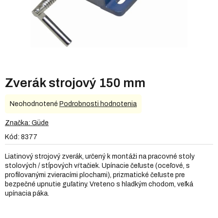
Zverák strojový 150 mm
Priemerné
Neohodnotené
Podrobnosti hodnotenia
hodnotenie
produktu
Značka:
Güde
je
Kód:
8377
0,0
z
Liatinový strojový zverák, určený k montáži na pracovné stoly
5
stolových / stĺpových vŕtačiek. Upínacie čeľuste (oceľové, s
hviezdičiek.
profilovanými zvieracími plochami), prizmatické čeľuste pre
bezpečné upnutie guľatiny. Vreteno s hladkým chodom, veľká
upínacia páka.