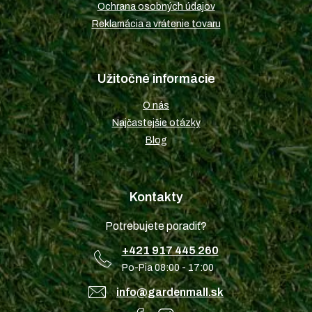
Ochrana osobných údajov
Reklamácia a vrátenie tovaru
Užitočné informácie
O nás
Najčastejšie otázky
Blog
Kontakty
Potrebujete poradiť?
+421 917 445 260
Po-Pia 08:00 - 17:00
info@gardenmall.sk