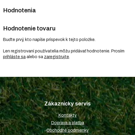
Hodnotenie tovaru
Buďte prvý, kto napíše príspevok k tejto položke.
Len registrovaní používatelia môžu pridávať hodnotenie. Prosím
prihláste sa
alebo sa
zaregistrujte
.
Z
á
p
Zákaznícky servis
ä
t
Kontakty
i
Doprava a platba
e
Obchodné podmienky