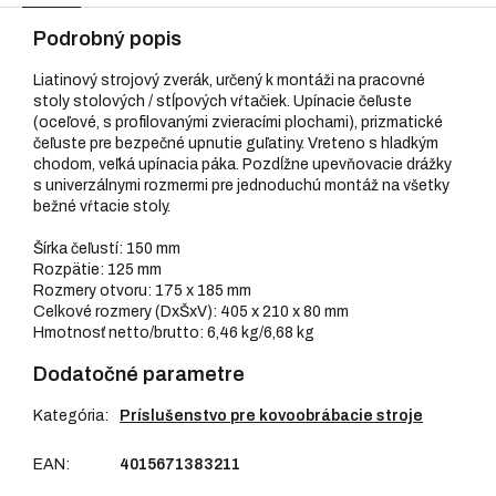
Podrobný popis
Liatinový strojový zverák, určený k montáži na pracovné
stoly stolových / stĺpových vŕtačiek. Upínacie čeľuste
(oceľové, s profilovanými zvieracími plochami), prizmatické
čeľuste pre bezpečné upnutie guľatiny. Vreteno s hladkým
chodom, veľká upínacia páka. Pozdĺžne upevňovacie drážky
s univerzálnymi rozmermi pre jednoduchú montáž na všetky
bežné vŕtacie stoly.
Šírka čeľustí: 150 mm
Rozpätie: 125 mm
Rozmery otvoru: 175 x 185 mm
Celkové rozmery (DxŠxV): 405 x 210 x 80 mm
Hmotnosť netto/brutto: 6,46 kg/6,68 kg
Dodatočné parametre
Kategória
:
Príslušenstvo pre kovoobrábacie stroje
EAN
:
4015671383211