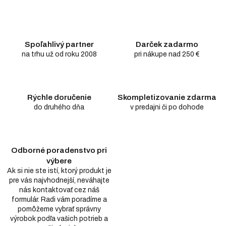
Spoľahlivý partner
Darček zadarmo
na trhu už od roku 2008
pri nákupe nad 250 €
Rýchle doručenie
Skompletizovanie zdarma
do druhého dňa
v predajni či po dohode
Odborné poradenstvo pri
výbere
Ak si nie ste istí, ktorý produkt je
pre vás najvhodnejší, neváhajte
nás kontaktovať cez náš
formulár. Radi vám poradíme a
pomôžeme vybrať správny
výrobok podľa vašich potrieb a