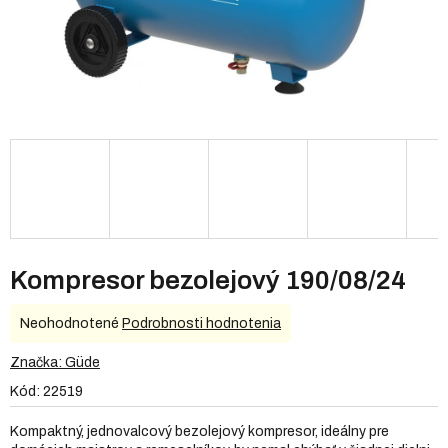
Kompresor bezolejový 190/08/24
Priemerné
Neohodnotené
Podrobnosti hodnotenia
hodnotenie
produktu
Značka:
Güde
je
Kód:
22519
0,0
z
Kompaktný, jednovalcový bezolejový kompresor, ideálny pre
5