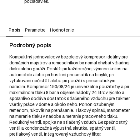
požiadaviek.
Popis
Parametre
Hodnotenie
Podrobný popis
Kompaktný, jednovalcový bezolejový kompresor, ideálny pre
domácich majstrov a remeselníkov, by nemal chýbať v žiadnej
dielni alebo garáži. Poslúži pri každoročnej výmene kolies na
automobile alebo pri hustení pneumatík na bicykli, pri
vyfukovaní nečistôt alebo pri použití s pneumatickým
náradím. Kompresor 190/08/24 je univerzálne použiteľný a pri
maximálnom tlaku 8 bar a objeme nádoby 24 litrov rýchlo a
spoľahlivo dodáva dostatok stlačeného vzduchu pre takmer
všetky práce v dome a okolo neho. Pohon ozubeným
remeňom, rukoväť na prenášanie. Tlakový spínač, manometer
na meranie tlaku v nádobe a meranie pracovného tlaku.
Redukčný ventil, spojka na stlačený vzduch. Bezpečnostný
ventil a kondenzačná výpustná skrutka, spätný ventil,
pretlakový ventil, integrovaný vzduchový filter.