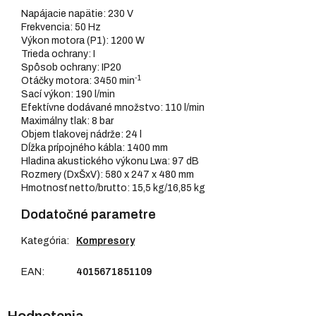
Napájacie napätie: 230 V
Frekvencia: 50 Hz
Výkon motora (P1): 1200 W
Trieda ochrany: I
Spôsob ochrany: IP20
-1
Otáčky motora: 3450 min
Sací výkon: 190 l/min
Efektívne dodávané množstvo: 110 l/min
Maximálny tlak: 8 bar
Objem tlakovej nádrže: 24 l
Dĺžka prípojného kábla: 1400 mm
Hladina akustického výkonu Lwa: 97 dB
Rozmery (DxŠxV): 580 x 247 x 480 mm
Hmotnosť netto/brutto: 15,5 kg/16,85 kg
Dodatočné parametre
Kategória
:
Kompresory
EAN
:
4015671851109