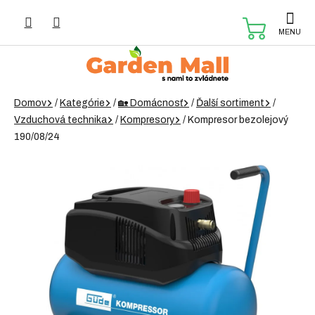
Prejsť
na
NÁKUP
obsah
KOŠÍK
Domov
/
Kategórie
/
🏡 Domácnosť
/
Ďalší sortiment
/
Vzduchová technika
/
Kompresory
/
Kompresor bezolejový
190/08/24