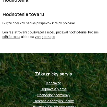
Hodnotenie tovaru
Buďte prvý, kto napíše príspevok k tejto položke.
Len registrovaní používatelia môžu pridávať hodnotenie. Prosím
prihláste sa
alebo sa
zaregistrujte
.
Z
á
p
Zákaznícky servis
ä
t
Kontakty
i
Doprava a platba
e
Obchodné podmienky
Ochrana osobných údajov