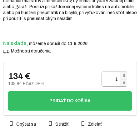
domácich majstrov a remeselníkov, by nemal chýbať v žiadnej dielni
hviezdičiek.
alebo garáži. Poslúži pri každoročnej výmene kolies na automobile
alebo pri hustení pneumatík na bicykli, pri vyfukovaní nečistôt alebo
pri použití s pneumatickým náradím.
Na sklade
11.8.2026
Možnosti doručenia
134 €
108,94 € bez DPH
Jednotková
cena:
PRIDAŤ DO KOŠÍKA
Opýtať sa
Strážiť
Zdieľať