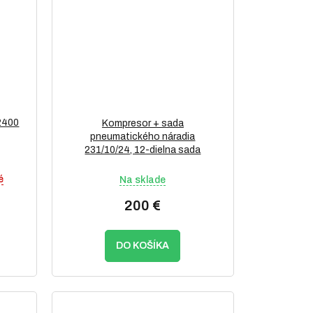
2400
Kompresor + sada
pneumatického náradia
231/10/24, 12-dielna sada
é
Na sklade
200 €
DO KOŠÍKA