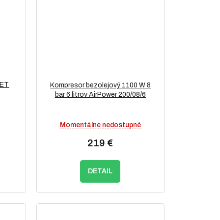
SET
Kompresor bezolejový 1100 W 8
bar 6 litrov AirPower 200/08/6
Momentálne nedostupné
219 €
DETAIL