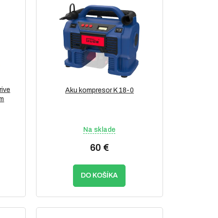
rive
Aku kompresor K 18-0
om
Na sklade
60 €
DO KOŠÍKA