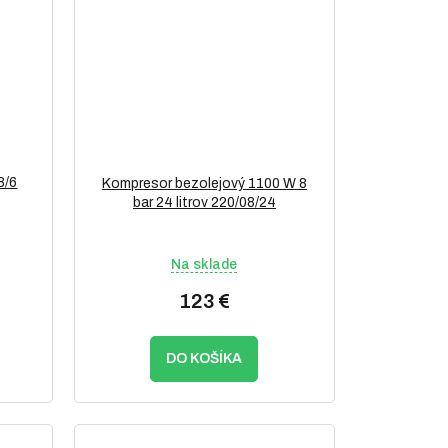
8/6
Kompresor bezolejový 1100 W 8
bar 24 litrov 220/08/24
Na sklade
123 €
DO KOŠÍKA