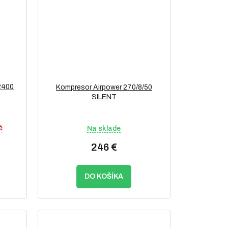
2400
Kompresor Airpower 270/8/50
SILENT
é
Na sklade
246 €
DO KOŠÍKA