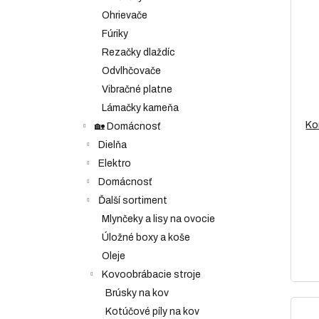
Ohrievače
Fúriky
Rezačky dlaždíc
Odvlhčovače
Vibračné platne
Lámačky kameňa
Ko
🏡 Domácnosť
Dielňa
Elektro
Domácnosť
Ďalší sortiment
Mlynčeky a lisy na ovocie
Úložné boxy a koše
Oleje
Kovoobrábacie stroje
Brúsky na kov
Kotúčové píly na kov