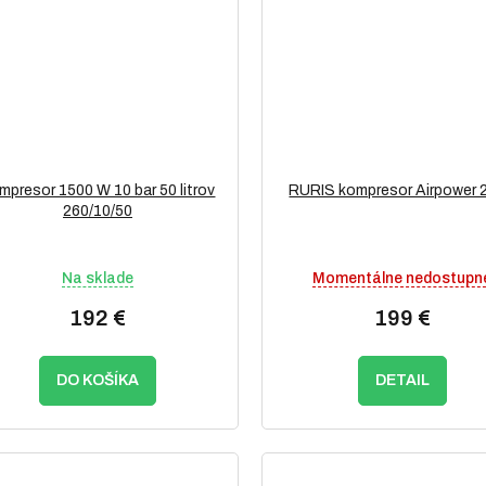
mpresor 1500 W 10 bar 50 litrov
RURIS kompresor Airpower 
260/10/50
Na sklade
Momentálne nedostupn
192 €
199 €
DO KOŠÍKA
DETAIL