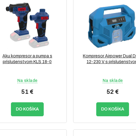
Aku kompresor a pumpa s
Kompresor Airpower Dual D
príslušenstvom KLS 18-0
12-230 V s príslušenstv
Na sklade
Na sklade
51 €
52 €
DO KOŠÍKA
DO KOŠÍKA