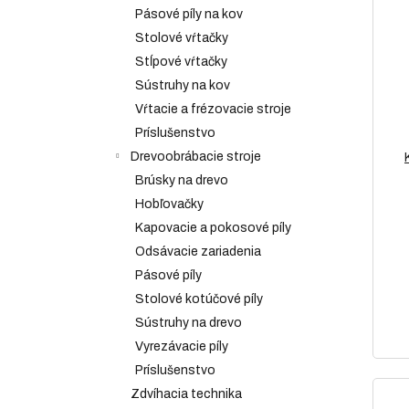
Pásové píly na kov
Stolové vŕtačky
Stĺpové vŕtačky
Sústruhy na kov
Vŕtacie a frézovacie stroje
Príslušenstvo
Drevoobrábacie stroje
Brúsky na drevo
Hobľovačky
Kapovacie a pokosové píly
Odsávacie zariadenia
Pásové píly
Stolové kotúčové píly
Sústruhy na drevo
Vyrezávacie píly
Príslušenstvo
Zdvíhacia technika