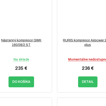
Nástenný kompresor GWK
RURIS kompresor Airpower 
160/08/2 ST
plus
Na sklade
Momentálne nedostupn
235 €
236 €
DO KOŠÍKA
DETAIL