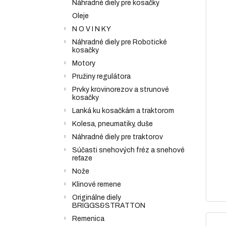
Náhradné diely pre kosačky
Oleje
N O V I N K Y
Náhradné diely pre Robotické
kosačky
Motory
Pružiny regulátora
Prvky krovinorezov a strunové
kosačky
Lanká ku kosačkám a traktorom
Kolesa, pneumatiky, duše
Náhradné diely pre traktorov
Súčasti snehových fréz a snehové
reťaze
Nože
Klinové remene
Originálne diely
BRIGGS&STRATTON
Remenica