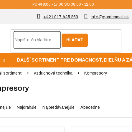
PO-PI 8:00 - 17:00 SO 08:00 - 12:00
+421 917 445 260
info@gardenmall.sk
HĽADAŤ
A
ĎALŠÍ SORTIMENT PRE DOMÁCNOSŤ, DIELŇU A 
ší sortiment
Vzduchová technika
Kompresory
presory
nejšie
Najdrahšie
Najpredávanejšie
Abecedne