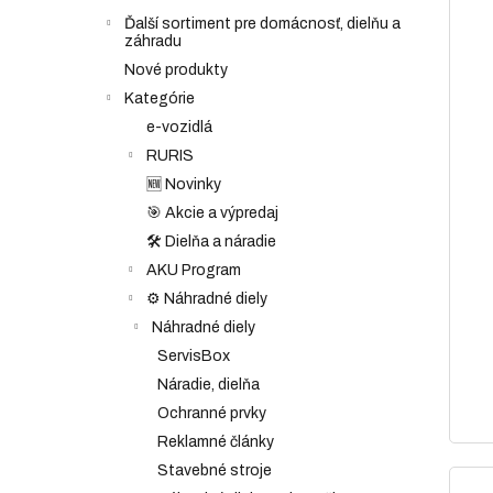
Ďalší sortiment pre domácnosť, dielňu a
záhradu
Nové produkty
Kategórie
e-vozidlá
RURIS
🆕 Novinky
🎯 Akcie a výpredaj
🛠️ Dielňa a náradie
AKU Program
⚙️ Náhradné diely
Náhradné diely
ServisBox
Náradie, dielňa
Ochranné prvky
Reklamné články
Stavebné stroje