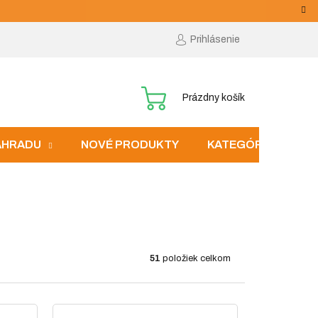
Prihlásenie
NÁKUPNÝ
Prázdny košík
KOŠÍK
ZÁHRADU
NOVÉ PRODUKTY
KATEGÓRIE
51
položiek celkom