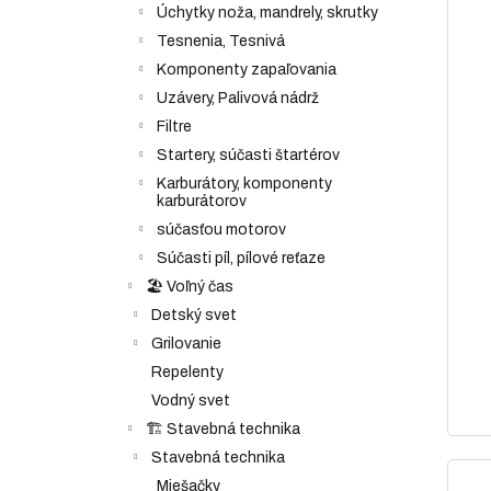
Úchytky noža, mandrely, skrutky
Tesnenia, Tesnivá
Komponenty zapaľovania
Uzávery, Palivová nádrž
Filtre
Startery, súčasti štartérov
Karburátory, komponenty
karburátorov
súčasťou motorov
Súčasti píl, pílové reťaze
🏖️ Voľný čas
Detský svet
Grilovanie
Repelenty
Vodný svet
🏗️ Stavebná technika
Stavebná technika
Miešačky