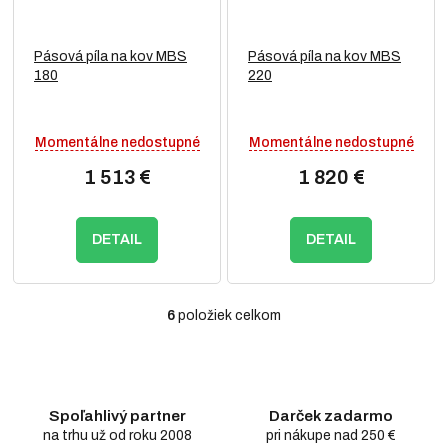
Pásová píla na kov MBS
Pásová píla na kov MBS
180
220
Momentálne nedostupné
Momentálne nedostupné
1 513 €
1 820 €
DETAIL
DETAIL
6
položiek celkom
O
v
l
á
d
Spoľahlivý partner
Darček zadarmo
a
c
na trhu už od roku 2008
pri nákupe nad 250 €