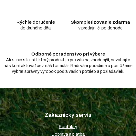
i
e
p
r
Rýchle doručenie
Skompletizovanie zdarma
v
do druhého dňa
v predajni či po dohode
k
y
v
ý
Odborné poradenstvo pri výbere
p
i
Ak si nie ste istí, ktorý produkt je pre vás najvhodnejší, neváhajte
s
nás kontaktovať cez náš formulár. Radi vám poradíme a pomôžeme
u
vybrať správny výrobok podľa vašich potrieb a požiadaviek.
Z
á
p
Zákaznícky servis
ä
t
Kontakty
i
Doprava a platba