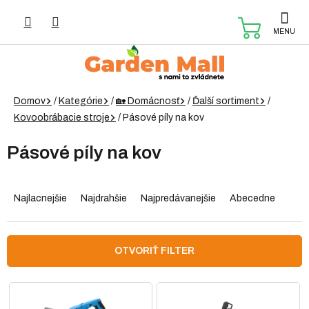
Prejsť
na
NÁKUP
obsah
KOŠÍK
Domov
/
Kategórie
/
🏡 Domácnosť
/
Ďalší sortiment
/
Kovoobrábacie stroje
/
Pásové píly na kov
Pásové píly na kov
R
a
Najlacnejšie
Najdrahšie
Najpredávanejšie
Abecedne
d
e
n
OTVORIŤ FILTER
i
e
V
p
ý
r