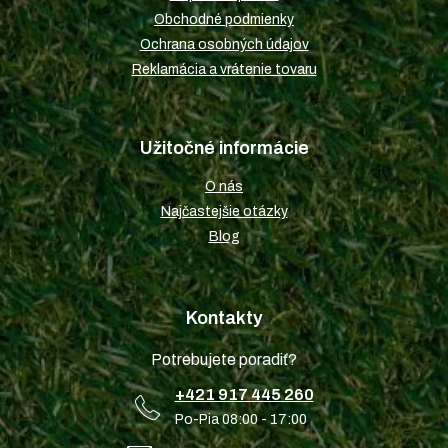
e
Obchodné podmienky
Ochrana osobných údajov
Reklamácia a vrátenie tovaru
Užitočné informácie
O nás
Najčastejšie otázky
Blog
Kontakty
Potrebujete poradiť?
+421 917 445 260
Po-Pia 08:00 - 17:00