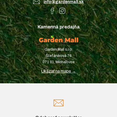
info@gardenmall.sk
Kamenná predajňa
Garden Mall s.r.o.
Štefániková 76
071 01, Michalovce
Ukázať na mape →