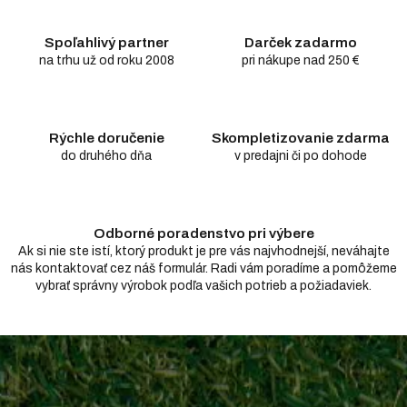
á
d
Spoľahlivý partner
Darček zadarmo
a
c
na trhu už od roku 2008
pri nákupe nad 250 €
i
e
p
r
Rýchle doručenie
Skompletizovanie zdarma
v
do druhého dňa
v predajni či po dohode
k
y
v
ý
Odborné poradenstvo pri výbere
p
i
Ak si nie ste istí, ktorý produkt je pre vás najvhodnejší, neváhajte
s
nás kontaktovať cez náš formulár. Radi vám poradíme a pomôžeme
u
vybrať správny výrobok podľa vašich potrieb a požiadaviek.
Z
á
p