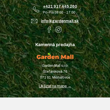
+421 917 445 260
Po-Pia 08:00 - 17:00
info@gardenmall.sk
Kamenná predajňa
Garden Mall s.r.o.
Štefániková 76
071 01, Michalovce
Ukázať na mape →