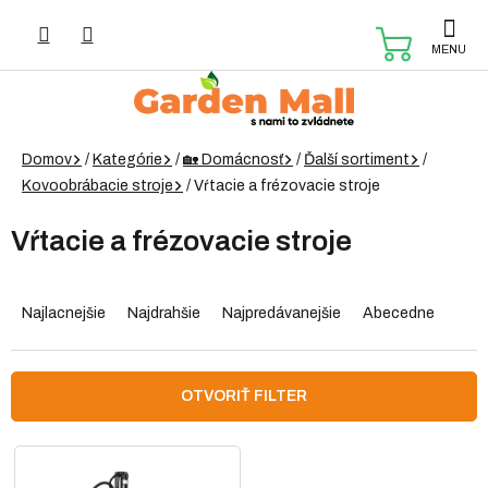
Prejsť
na
NÁKUP
obsah
KOŠÍK
Domov
/
Kategórie
/
🏡 Domácnosť
/
Ďalší sortiment
/
Kovoobrábacie stroje
/
Vŕtacie a frézovacie stroje
Vŕtacie a frézovacie stroje
R
a
Najlacnejšie
Najdrahšie
Najpredávanejšie
Abecedne
d
e
n
OTVORIŤ FILTER
i
e
V
p
ý
r