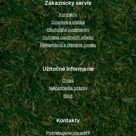
Zákaznícky servis
ä
t
Kontakty
i
Doprava a platba
e
Obchodné podmienky
Ochrana osobných údajov
Reklamácia a vrátenie tovaru
Užitočné informácie
O nás
Najčastejšie otázky
Blog
Kontakty
Potrebujete poradiť?