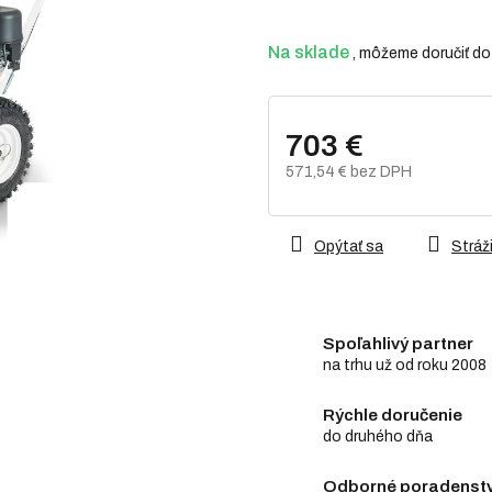
z
5
hviezdičiek.
Na sklade
703 €
571,54 € bez DPH
Jednotková
cena:
Opýtať sa
Stráži
Spoľahlivý partner
na trhu už od roku 2008
Rýchle doručenie
do druhého dňa
Odborné poradenstv