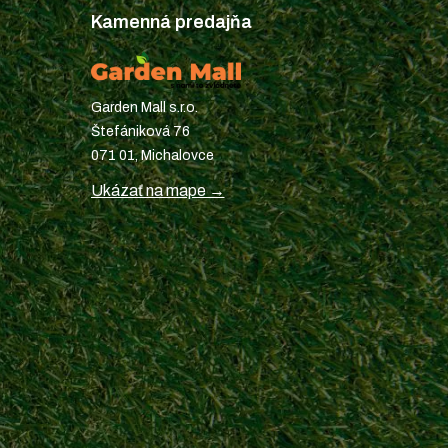
Kamenná predajňa
Garden Mall s.r.o.
Štefániková 76
071 01, Michalovce
Ukázať na mape →