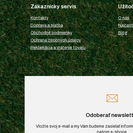
p
Zákaznícky servis
Užito
ä
t
Kontakty
O nás
i
Doprava a platba
Najčast
e
Obchodné podmienky
Blog
Ochrana osobných údajov
Reklamácia a vrátenie tovaru
Odoberať newslett
Vložte svoj e-mail a my Vám budeme zasielať infor
našom e-shope.