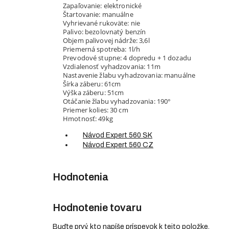
Zapaľovanie: elektronické
Štartovanie: manuálne
Vyhrievané rukoväte: nie
Palivo: bezolovnatý benzín
Objem palivovej nádrže: 3,6l
Priemerná spotreba: 1l/h
Prevodové stupne: 4 dopredu + 1 dozadu
Vzdialenosť vyhadzovania: 11m
Nastavenie žlabu vyhadzovania: manuálne
Šírka záberu: 61cm
Výška záberu: 51cm
Otáčanie žlabu vyhadzovania: 190°
Priemer kolies: 30 cm
Hmotnosť: 49kg
Návod Expert 560 SK
Návod Expert 560 CZ
Hodnotenie tovaru
Buďte prvý, kto napíše príspevok k tejto položke.