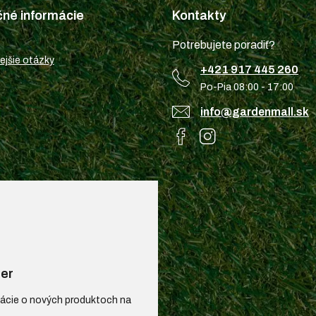
čné informácie
Kontakty
Potrebujete poradiť?
ejšie otázky
+421 917 445 260
Po-Pia 08:00 - 17:00
info@gardenmall.sk
er
mácie o nových produktoch na