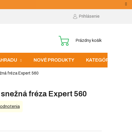
Prihlásenie
NÁKUPNÝ
Prázdny košík
KOŠÍK
ZÁHRADU
NOVÉ PRODUKTY
KATEGÓRIE
ná fréza Expert 560
snežná fréza Expert 560
hodnotenia