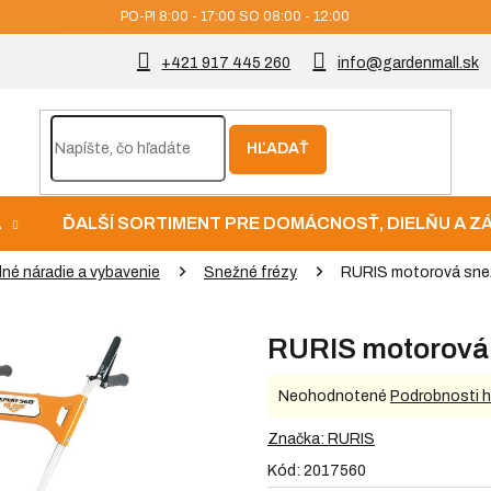
PO-PI 8:00 - 17:00 SO 08:00 - 12:00
+421 917 445 260
info@gardenmall.sk
HĽADAŤ
A
ĎALŠÍ SORTIMENT PRE DOMÁCNOSŤ, DIELŇU A 
né náradie a vybavenie
Snežné frézy
RURIS motorová snež
RURIS motorová 
Priemerné
Neohodnotené
Podrobnosti 
hodnotenie
produktu
Značka:
RURIS
je
Kód:
2017560
0,0