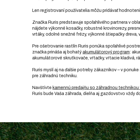
Len registrovaní používatelia môžu pridávať hodnoten
Značka Ruris predstavuje spoľahlivého partnera v obl
nájdete výkonné kosačky, robustné krovinorezy, presné p
vrtáky, odolné snežné frézy, výkonné štiepačky dreva, v
Pre ošetrovanie rastlín Ruris ponúka spoľahlivé post
značka prináša aj bohatý
akumulátorový program
: aku
akumulátorové skrutkovače, vŕtačky, vŕtacie kladivá, rá
Ruris myslí aj na ďalšie potreby zákazníkov – v ponuke
pre záhradnú techniku.
Navštívte
kamennú predajňu so záhradnou technikou 
Ruris bude Vaša záhrada, dielňa aj gazdovstvo vždy 
Z
á