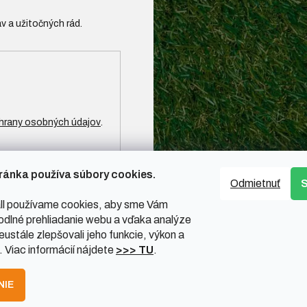
hrany osobných údajov
.
ránka používa súbory cookies.
Odmietnuť
l používame cookies, aby sme Vám
odlné prehliadanie webu a vďaka analýze
ustále zlepšovali jeho funkcie, výkon a
. Viac informácií nájdete
>>> TU
.
NIE
ené.
Upraviť nastavenie cookies