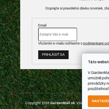
Email
Vložením e-mailu súhlasíte s
podmienkami oc
PRIHLÁSIŤ SA
Táto webst
V GardenMal
umožnili poh
prevádzky ne
použiteľnosť
NASTAVE
Copyright 2026
GardenMall.sk
. Všetky práva vyhrad