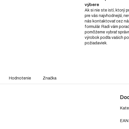
výbere
Ak si nie ste istí, ktorý 
pre vás najvhodnejší, n
nás kontaktovať cez ná
formulár. Radi vám pora
pomôžeme vybrať správ
výrobok podľa vašich po
požiadaviek.
Hodnotenie
Značka
Dod
Kate
EAN