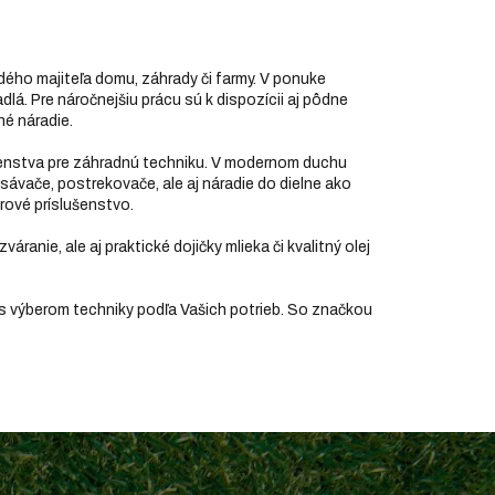
dého majiteľa domu, záhrady či farmy. V ponuke
dlá. Pre náročnejšiu prácu sú k dispozícii aj pôdne
né náradie.
ušenstva pre záhradnú techniku. V modernom duchu
ysávače, postrekovače, ale aj náradie do dielne ako
orové príslušenstvo.
zváranie, ale aj praktické dojičky mlieka či kvalitný olej
 s výberom techniky podľa Vašich potrieb. So značkou