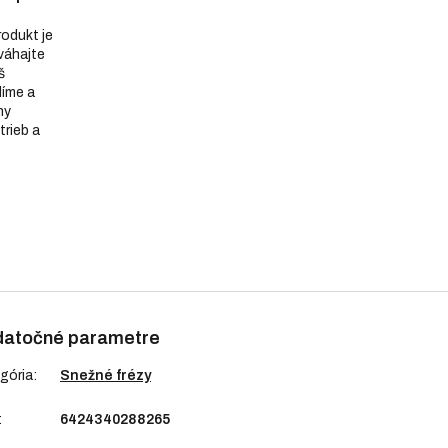
produkt je
eváhajte
š
díme a
ny
trieb a
atočné parametre
gória
:
Snežné frézy
:
6424340288265