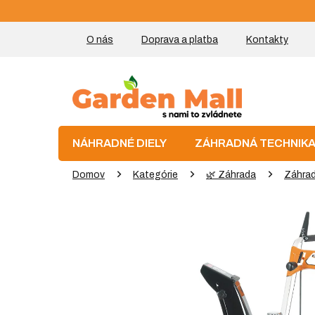
Prejsť
na
obsah
O nás
Doprava a platba
Kontakty
NÁHRADNÉ DIELY
ZÁHRADNÁ TECHNIK
Domov
Kategórie
🌿 Záhrada
Záhrad