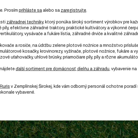
ie. Prosím
prihláste sa
alebo sa
zaregistrujte
.
asti
záhradnej techniky
, ktorý ponúka široký sortiment výrobkov pre kaž
íly, efektívne záhradné traktory, praktické kultivátory a výkonné čerpa
ertikulátory, vysávače a fukáre lístia, záhradné drviče a kvalitné záhrad
rekovače a rosiče, na údržbu zelene plotové nožnice a množstvo prísl
mulátorové kosačky, krovinorezy, vyžínače, plotové nožnice, fukáre a v
zové uťahovačky, uhlové brúsky, priamočiare píly, píly a rôzne akumulát
 nájdete
ďalší sortiment pre domácnosť, dielňu a záhradu
, vybavenie na 
Ruris
v Zemplínskej Širokej, kde vám odborný personál ochotne poradí
dokonale vybavené.