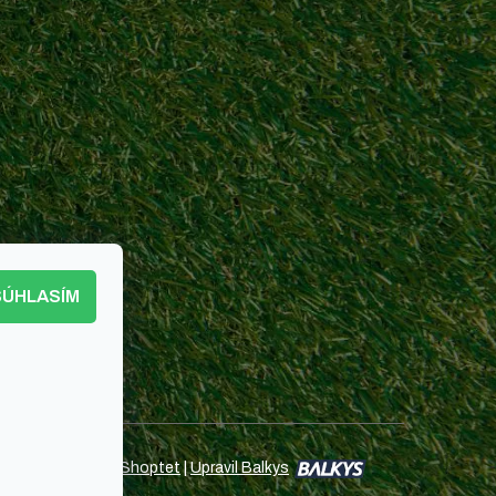
SÚHLASÍM
Vytvoril Shoptet
|
Upravil Balkys