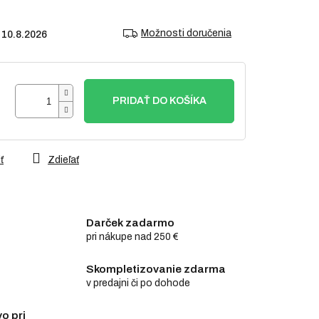
Možnosti doručenia
10.8.2026
PRIDAŤ DO KOŠÍKA
ť
Zdieľať
Darček zadarmo
pri nákupe nad 250 €
Skompletizovanie zdarma
v predajni či po dohode
o pri