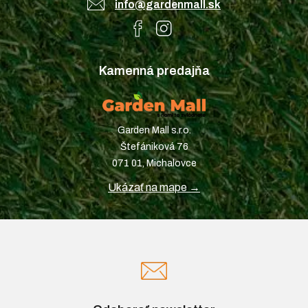
info@gardenmall.sk
Kamenná predajňa
Garden Mall s.r.o.
Štefániková 76
071 01, Michalovce
Ukázať na mape →