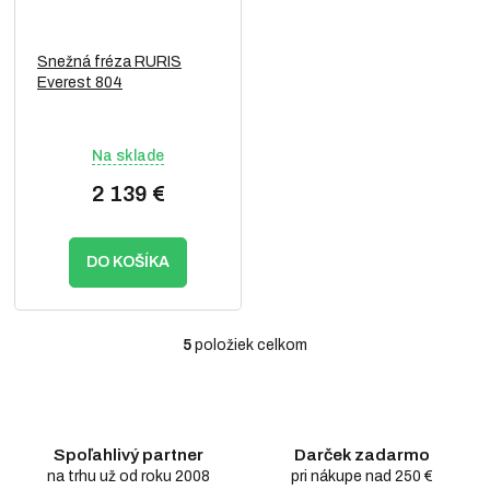
Snežná fréza RURIS
Everest 804
Na sklade
2 139 €
DO KOŠÍKA
5
položiek celkom
O
v
l
á
d
Spoľahlivý partner
Darček zadarmo
a
c
na trhu už od roku 2008
pri nákupe nad 250 €