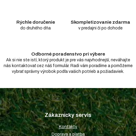
i
e
p
r
Rýchle doručenie
Skompletizovanie zdarma
v
do druhého dňa
v predajni či po dohode
k
y
v
ý
Odborné poradenstvo pri výbere
p
i
Ak si nie ste istí, ktorý produkt je pre vás najvhodnejší, neváhajte
s
nás kontaktovať cez náš formulár. Radi vám poradíme a pomôžeme
u
vybrať správny výrobok podľa vašich potrieb a požiadaviek.
Z
á
p
Zákaznícky servis
ä
t
Kontakty
i
Doprava a platba