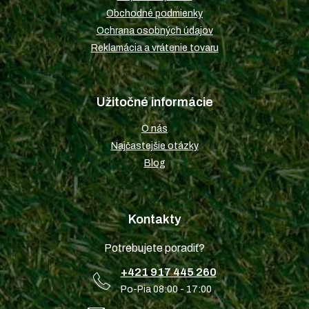
e
Obchodné podmienky
Ochrana osobných údajov
Reklamácia a vrátenie tovaru
Užitočné informácie
O nás
Najčastejšie otázky
Blog
Kontakty
Potrebujete poradiť?
+421 917 445 260
Po-Pia 08:00 - 17:00