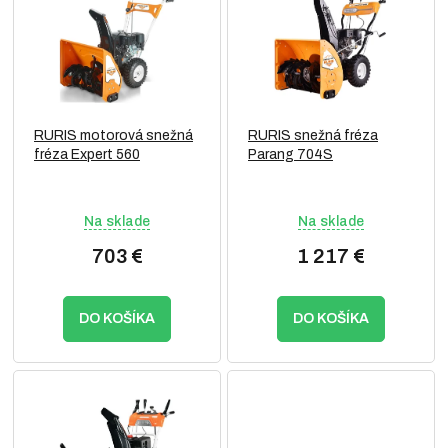
p
o
i
d
s
u
p
k
r
t
o
o
RURIS motorová snežná
RURIS snežná fréza
d
v
fréza Expert 560
Parang 704S
u
k
t
Na sklade
Na sklade
o
v
703 €
1 217 €
DO KOŠÍKA
DO KOŠÍKA