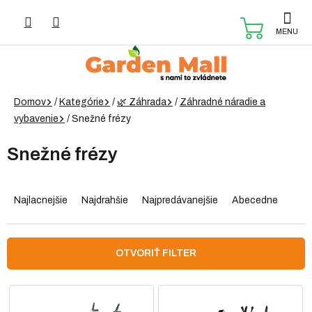
Prejsť
na
NÁKUP
obsah
KOŠÍK
Domov
/
Kategórie
/
🌿 Záhrada
/
Záhradné náradie a
vybavenie
/
Snežné frézy
Snežné frézy
R
a
Najlacnejšie
Najdrahšie
Najpredávanejšie
Abecedne
d
e
n
OTVORIŤ FILTER
i
e
V
p
ý
r