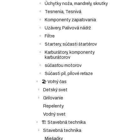
Úchytky noža, mandrely, skrutky
Tesnenia, Tesnivá
Komponenty zapaľovania
Uzávery, Palivová nádrž
Filtre
Startery, súčasti štartérov
Karburátory, komponenty
karburátorov
súčasťou motorov
Súčasti píl, pílové reťaze
🏖️ Voľný čas
Detský svet
Grilovanie
Repelenty
Vodný svet
🏗️ Stavebná technika
Stavebná technika
Miešačky