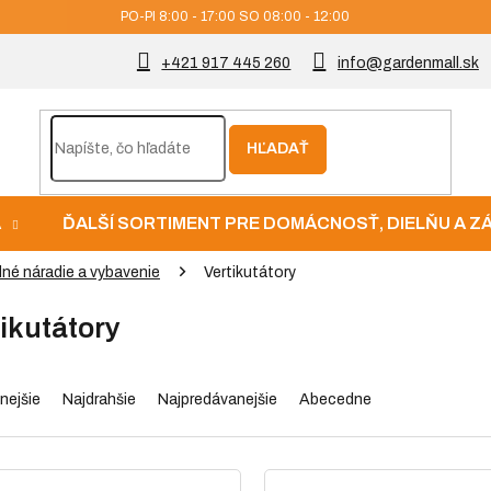
PO-PI 8:00 - 17:00 SO 08:00 - 12:00
+421 917 445 260
info@gardenmall.sk
HĽADAŤ
A
ĎALŠÍ SORTIMENT PRE DOMÁCNOSŤ, DIELŇU A 
né náradie a vybavenie
Vertikutátory
ikutátory
nejšie
Najdrahšie
Najpredávanejšie
Abecedne