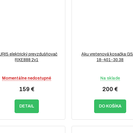
URIS elektrický prevzdušňovač
Aku vretenová kosačka G
RXE888 2v1
18-401-30.38
Momentálne nedostupné
Na sklade
159 €
200 €
DETAIL
DO KOŠÍKA