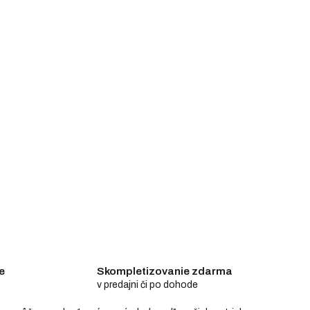
e
Skompletizovanie zdarma
v predajni či po dohode