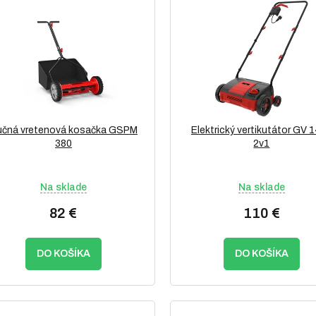
čná vretenová kosačka GSPM
Elektrický vertikutátor GV 
380
2v1
Na sklade
Na sklade
82 €
110 €
DO KOŠÍKA
DO KOŠÍKA