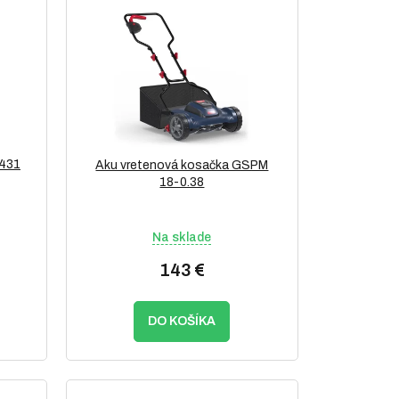
1431
Aku vretenová kosačka GSPM
18-0.38
Na sklade
143 €
DO KOŠÍKA