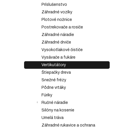
Príslušenstvo
Záhradné vozíky
Plotové nožnice
Postrekovače a rosiče
Záhradné náradie
Záhradné drviče
Vysokotlakové čističe
Vysávače a fukáre
Vertikutátory
Štiepačky dreva
Snežné frézy
Pôdne vrtáky
Fúriky
Ručné náradie
Silóny na kosenie
Umelá tráva
Záhradné rukavice a ochrana