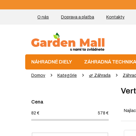
Prejsť
na
obsah
O nás
Doprava a platba
Kontakty
NÁHRADNÉ DIELY
ZÁHRADNÁ TECHNIK
Domov
Kategórie
🌿 Záhrada
Záhrad
B
Vert
o
č
Cena
R
n
a
ý
Najlac
82
€
578
€
d
p
e
a
n
V
n