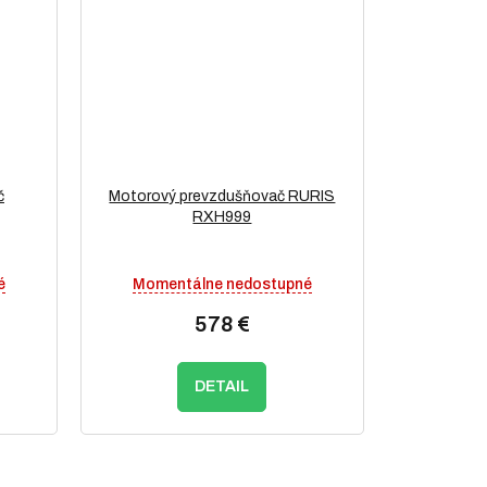
č
Motorový prevzdušňovač RURIS
RXH999
é
Momentálne nedostupné
578 €
DETAIL