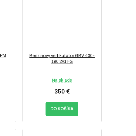
SPM
Benzínový vertikutátor GBV 400-
196 2v1 FS
Na sklade
350 €
DO KOŠÍKA