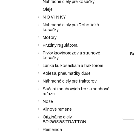
Náhradné diely pre kosačky
Oleje
N O V I N K Y
Náhradné diely pre Robotické
kosačky
Motory
Pružiny regulátora
Prvky krovinorezov a strunové
B
kosačky
Lanká ku kosačkám a traktorom
Kolesa, pneumatiky, duše
Náhradné diely pre traktorov
Súčasti snehových fréz a snehové
reťaze
Nože
Klinové remene
Originálne diely
BRIGGS&STRATTON
Remenica