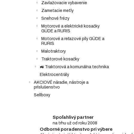
Zavlažovacie vybavenie
Zametacie metly
Snehové frézy
Motorové a elektrické kosačky
GÜDE a RURIS
Motorové a reťazové píly GÜDE a
RURIS
Malotraktory
Traktorové kosačky
🚜 Traktorová a komunálna technika
Elektrocentrály
AKCIOVÉ náradie, nástroje a
príslušenstvo
Sellboxy
Spoľahlivý partner
na trhu už od roku 2008
Odborné poradenstvo pri výbere