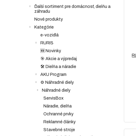
Ďalší sortiment pre domácnosť, dielňu a
záhradu
Nové produkty
Kategórie
e-vozidlá
RURIS
🆕 Novinky
R
🎯 Akcie a výpredaj
🛠️ Dielňa a náradie
AKU Program
⚙️ Náhradné diely
Náhradné diely
ServisBox
Náradie, dielňa
Ochranné prvky
Reklamné články
Stavebné stroje