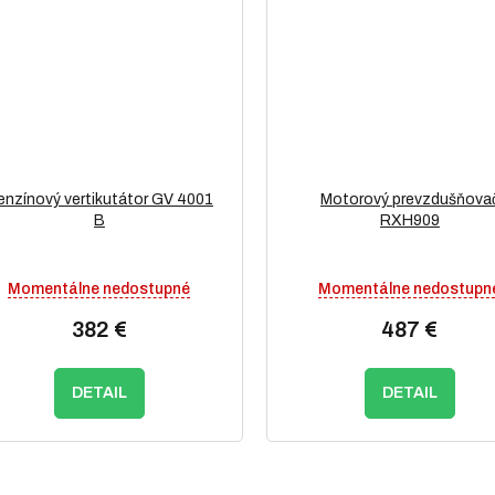
enzínový vertikutátor GV 4001
Motorový prevzdušňova
B
RXH909
Momentálne nedostupné
Momentálne nedostupn
382 €
487 €
DETAIL
DETAIL
O