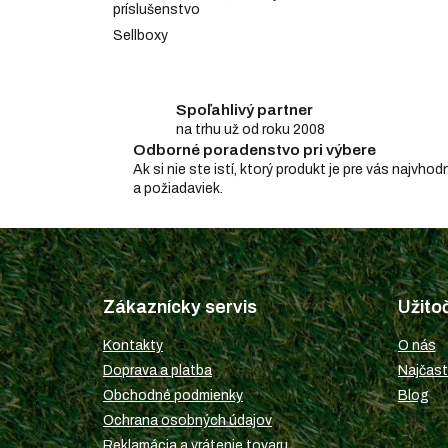
príslušenstvo
Sellboxy
Spoľahlivý partner
na trhu už od roku 2008
Odborné poradenstvo pri výbere
Ak si nie ste istí, ktorý produkt je pre vás najv
a požiadaviek.
Z
á
p
Zákaznícky servis
Užito
ä
t
Kontakty
O nás
i
Doprava a platba
Najčast
e
Obchodné podmienky
Blog
Ochrana osobných údajov
Reklamácia a vrátenie tovaru