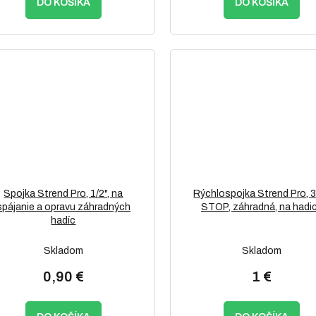
DO KOŠÍKA
DO KOŠÍKA
Spojka Strend Pro, 1/2", na
Rýchlospojka Strend Pro, 3
spájanie a opravu záhradných
STOP, záhradná, na hadi
hadíc
Skladom
Skladom
0,90 €
1 €