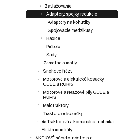
Zavlažovanie
Adaptéry, spojky, redukcie
Adaptéry na kohútiky
Spojovacie medzikusy
Hadice
Pištole
Sady
Zametacie metly
Snehové frézy
Motorové a elektrické kosačky
GÜDE a RURIS
Motorové a reťazové píly GÜDE a
RURIS
Malotraktory
Traktorové kosačky
🚜 Traktorová a komunálna technika
Elektrocentrály
AKCIOVÉ náradie, nástroje a