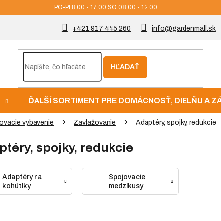
PO-PI 8:00 - 17:00 SO 08:00 - 12:00
+421 917 445 260
info@gardenmall.sk
HĽADAŤ
A
ĎALŠÍ SORTIMENT PRE DOMÁCNOSŤ, DIELŇU A 
ovacie vybavenie
Zavlažovanie
Adaptéry, spojky, redukcie
téry, spojky, redukcie
Adaptéry na
Spojovacie
kohútiky
medzikusy