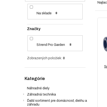
e
a
Najlac
l
d
e
Na sklade
8
n
V
i
ý
e
p
Značky
p
i
r
s
o
p
Strend Pro Garden
8
d
r
u
o
Zobrazených položiek:
8
k
d
t
u
S
o
k
Preskočiť
v
t
Kategórie
kategórie
o
v
Náhradné diely
Záhradná technika
Ďalší sortiment pre domácnosť, dielňu a
záhradu