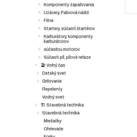
Komponenty zapaľovania
Uzávery, Palivová nádrž
Filtre
Startery, súčasti štartérov
Karburátory, komponenty
karburátorov
súčasťou motorov
Súčasti píl, pílové reťaze
🏖️ Voľný čas
Detský svet
Grilovanie
Repelenty
Vodný svet
🏗️ Stavebná technika
Stavebná technika
Miešačky
Ohrievače
Fúriky