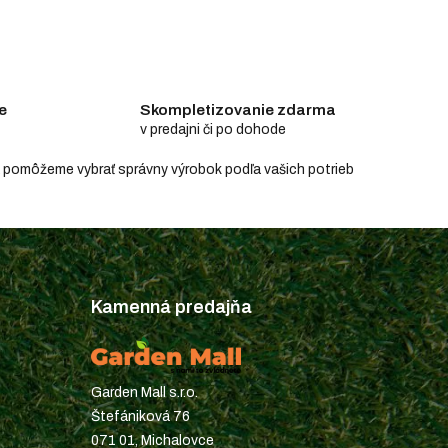
e
Skompletizovanie zdarma
v predajni či po dohode
e a pomôžeme vybrať správny výrobok podľa vašich potrieb
Kamenná predajňa
Garden Mall s.r.o.
Štefániková 76
071 01, Michalovce