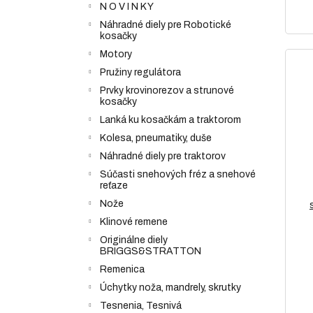
N O V I N K Y
Náhradné diely pre Robotické
kosačky
Motory
Pružiny regulátora
Prvky krovinorezov a strunové
kosačky
Lanká ku kosačkám a traktorom
Kolesa, pneumatiky, duše
Náhradné diely pre traktorov
Súčasti snehových fréz a snehové
reťaze
Nože
Klinové remene
Originálne diely
BRIGGS&STRATTON
Remenica
Úchytky noža, mandrely, skrutky
Tesnenia, Tesnivá