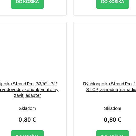
DO KOŠÍKA
DO KOŠÍKA
rípojka Strend Pro, G3/4" - G1",
Rýchlospojka Strend Pro, 1
a vodovodný kohútik, vnútorný
STOP, záhradná, na hadi
závit, adapter
Skladom
Skladom
0,80 €
0,80 €