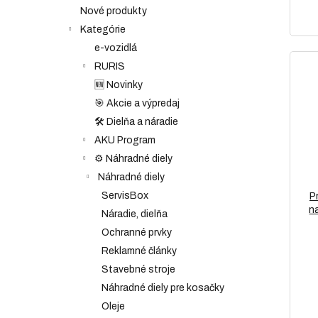
Nové produkty
Kategórie
e-vozidlá
RURIS
🆕 Novinky
🎯 Akcie a výpredaj
🛠️ Dielňa a náradie
AKU Program
⚙️ Náhradné diely
Náhradné diely
ServisBox
P
n
Náradie, dielňa
Ochranné prvky
Reklamné články
Stavebné stroje
Náhradné diely pre kosačky
Oleje