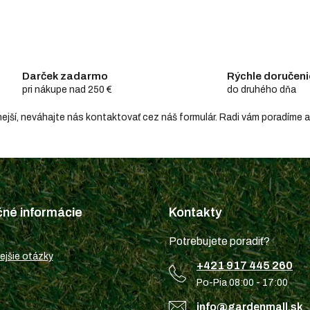
Darček zadarmo
Rýchle doručeni
pri nákupe nad 250 €
do druhého dňa
hodnejší, neváhajte nás kontaktovať cez náš formulár. Radi vám poradím
čné informácie
Kontakty
Potrebujete poradiť?
ejšie otázky
+421 917 445 260
Po-Pia 08:00 - 17:00
info@gardenmall.sk