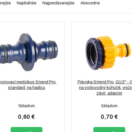
nejšie
Najdrahšie
Najpredávanejšie
Abecedne
pojovací medzikus Strend Pro,
Prípojka Strend Pro, G1/2" - 
standard, na hadicu
na vodovodný kohútik, vnút
závit, adapter
Skladom
Skladom
0,60 €
0,70 €