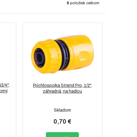
8
položiek celkom
G3/4",
Rýchlospojka Strend Pro, 1/2",
orný
záhradná, na hadicu
Skladom
0,70 €