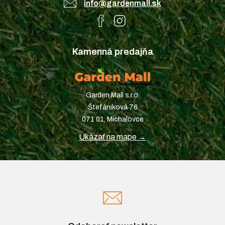
info@gardenmall.sk
Kamenná predajňa
Garden Mall s.r.o.
Štefániková 76
071 01, Michalovce
Ukázať na mape →