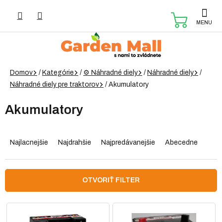
Prejsť
na
NÁKUP
obsah
KOŠÍK
Domov
/
Kategórie
/
⚙️ Náhradné diely
/
Náhradné diely
/
Náhradné diely pre traktorov
/
Akumulatory
Akumulatory
R
a
Najlacnejšie
Najdrahšie
Najpredávanejšie
Abecedne
d
e
n
OTVORIŤ FILTER
i
e
V
p
ý
r