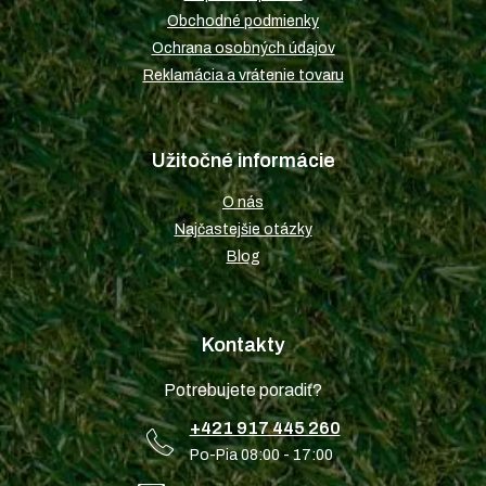
e
Obchodné podmienky
Ochrana osobných údajov
Reklamácia a vrátenie tovaru
Užitočné informácie
O nás
Najčastejšie otázky
Blog
Kontakty
Potrebujete poradiť?
+421 917 445 260
Po-Pia 08:00 - 17:00