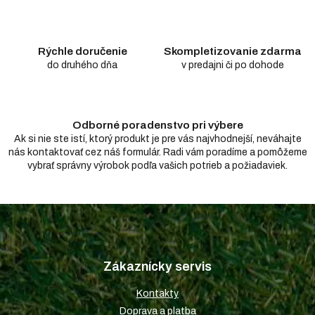
i
e
p
r
Rýchle doručenie
Skompletizovanie zdarma
v
do druhého dňa
v predajni či po dohode
k
y
v
ý
Odborné poradenstvo pri výbere
p
i
Ak si nie ste istí, ktorý produkt je pre vás najvhodnejší, neváhajte
s
nás kontaktovať cez náš formulár. Radi vám poradíme a pomôžeme
u
vybrať správny výrobok podľa vašich potrieb a požiadaviek.
Z
á
p
Zákaznícky servis
ä
t
Kontakty
i
Doprava a platba