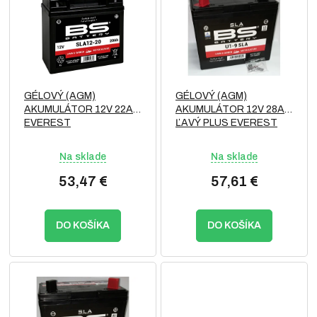
p
o
i
d
s
u
p
k
r
t
o
o
GÉLOVÝ (AGM)
GÉLOVÝ (AGM)
d
v
AKUMULÁTOR 12V 22Ah
AKUMULÁTOR 12V 28Ah
u
EVEREST
ĽAVÝ PLUS EVEREST
k
t
Na sklade
Na sklade
o
v
53,47 €
57,61 €
DO KOŠÍKA
DO KOŠÍKA