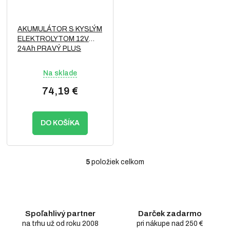
AKUMULÁTOR S KYSLÝM
ELEKTROLYTOM 12V
24Ah PRAVÝ PLUS
Na sklade
74,19 €
DO KOŠÍKA
5
položiek celkom
O
v
l
á
d
Spoľahlivý partner
Darček zadarmo
a
c
na trhu už od roku 2008
pri nákupe nad 250 €