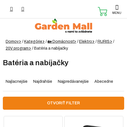
Prejsť
na
NÁKUP
obsah
KOŠÍK
Domov
/
Kategórie
/
🏡 Domácnosť
/
Elektro
/
RURIS
/
20V program
/
Batéria a nabíjačky
Batéria a nabíjačky
R
a
Najlacnejšie
Najdrahšie
Najpredávanejšie
Abecedne
d
e
n
OTVORIŤ FILTER
i
e
V
p
ý
r