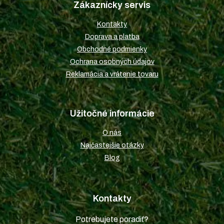
Zákaznícky servis
ä
t
Kontakty
i
Doprava a platba
e
Obchodné podmienky
Ochrana osobných údajov
Reklamácia a vrátenie tovaru
Užitočné informácie
O nás
Najčastejšie otázky
Blog
Kontakty
Potrebujete poradiť?