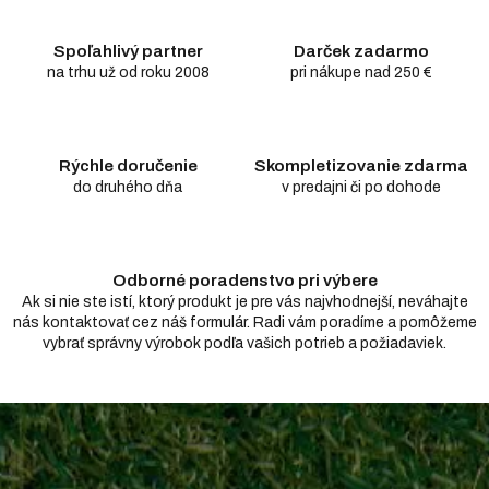
á
d
Spoľahlivý partner
Darček zadarmo
a
c
na trhu už od roku 2008
pri nákupe nad 250 €
i
e
p
r
Rýchle doručenie
Skompletizovanie zdarma
v
do druhého dňa
v predajni či po dohode
k
y
v
ý
Odborné poradenstvo pri výbere
p
i
Ak si nie ste istí, ktorý produkt je pre vás najvhodnejší, neváhajte
s
nás kontaktovať cez náš formulár. Radi vám poradíme a pomôžeme
u
vybrať správny výrobok podľa vašich potrieb a požiadaviek.
Z
á
p