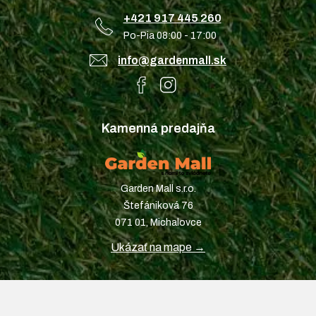
+421 917 445 260
Po-Pia 08:00 - 17:00
info@gardenmall.sk
Kamenná predajňa
Garden Mall s.r.o.
Štefániková 76
071 01, Michalovce
Ukázať na mape →