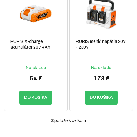
p
o
i
d
s
u
p
k
r
t
o
o
RURIS X-charge
RURIS menič napätia 20V
d
v
akumulátor 20V 4Ah
- 230V
u
k
t
Na sklade
Na sklade
o
v
54 €
178 €
DO KOŠÍKA
DO KOŠÍKA
2
položiek celkom
O
v
l