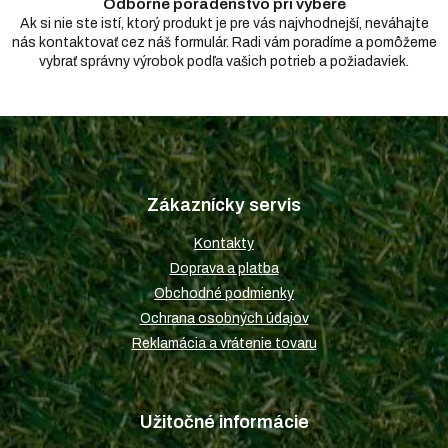
Odborné poradenstvo pri výbere
Ak si nie ste istí, ktorý produkt je pre vás najvhodnejší, neváhajte
nás kontaktovať cez náš formulár. Radi vám poradíme a pomôžeme
vybrať správny výrobok podľa vašich potrieb a požiadaviek.
Z
á
p
Zákaznícky servis
ä
t
Kontakty
i
Doprava a platba
e
Obchodné podmienky
Ochrana osobných údajov
Reklamácia a vrátenie tovaru
Užitočné informácie