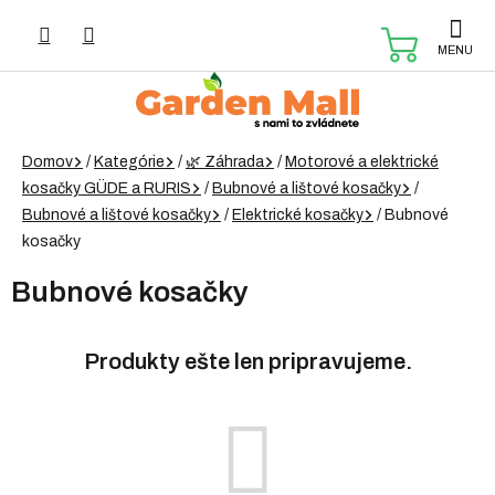
Prejsť
na
NÁKUP
obsah
KOŠÍK
Domov
/
Kategórie
/
🌿 Záhrada
/
Motorové a elektrické
kosačky GÜDE a RURIS
/
Bubnové a lištové kosačky
/
Bubnové a lištové kosačky
/
Elektrické kosačky
/
Bubnové
kosačky
Bubnové kosačky
Produkty ešte len pripravujeme.