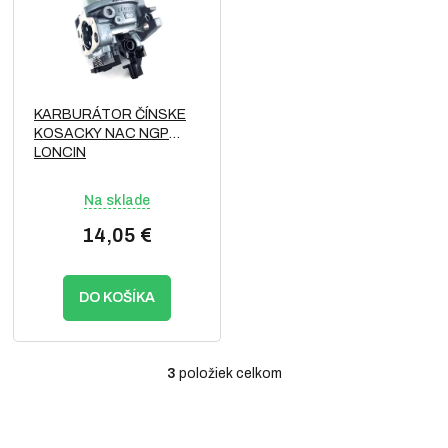
KARBURÁTOR ČÍNSKE
KOSACKY NAC NGP
LONCIN
Na sklade
14,05 €
DO KOŠÍKA
3
položiek celkom
O
v
l
á