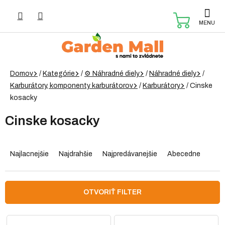
Prejsť
na
NÁKUP
obsah
KOŠÍK
Domov
/
Kategórie
/
⚙️ Náhradné diely
/
Náhradné diely
/
Karburátory, komponenty karburátorov
/
Karburátory
/
Cinske
kosacky
Cinske kosacky
R
a
Najlacnejšie
Najdrahšie
Najpredávanejšie
Abecedne
d
e
n
OTVORIŤ FILTER
i
e
V
p