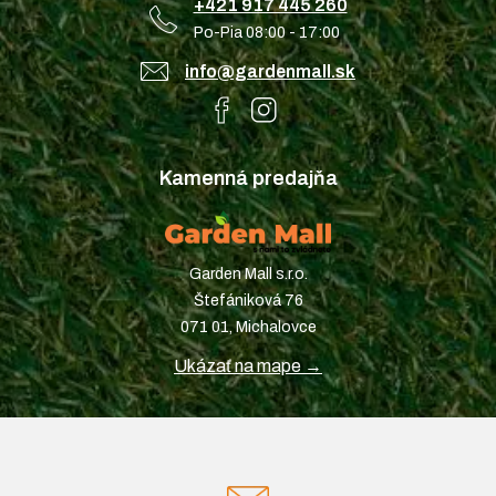
+421 917 445 260
Po-Pia 08:00 - 17:00
info@gardenmall.sk
Kamenná predajňa
Garden Mall s.r.o.
Štefániková 76
071 01, Michalovce
Ukázať na mape →