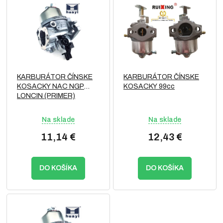
ý
r
p
o
i
d
s
u
p
k
r
t
o
o
KARBURÁTOR ČÍNSKE
KARBURÁTOR ČÍNSKE
d
v
KOSACKY NAC NGP
KOSACKY 99cc
u
LONCIN (PRIMER)
k
t
Na sklade
Na sklade
o
v
11,14 €
12,43 €
DO KOŠÍKA
DO KOŠÍKA