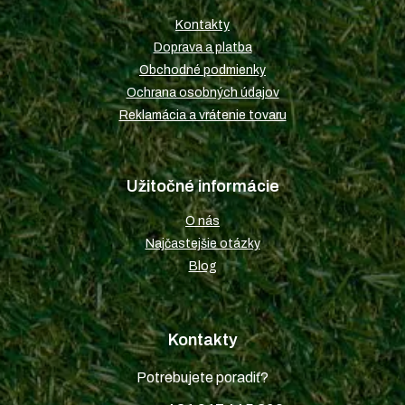
t
Kontakty
i
Doprava a platba
e
Obchodné podmienky
Ochrana osobných údajov
Reklamácia a vrátenie tovaru
Užitočné informácie
O nás
Najčastejšie otázky
Blog
Kontakty
Potrebujete poradiť?