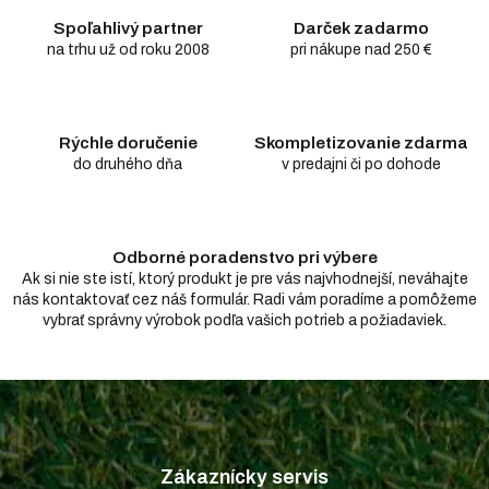
d
Spoľahlivý partner
Darček zadarmo
a
c
na trhu už od roku 2008
pri nákupe nad 250 €
i
e
p
r
Rýchle doručenie
Skompletizovanie zdarma
v
do druhého dňa
v predajni či po dohode
k
y
v
ý
Odborné poradenstvo pri výbere
p
i
Ak si nie ste istí, ktorý produkt je pre vás najvhodnejší, neváhajte
s
nás kontaktovať cez náš formulár. Radi vám poradíme a pomôžeme
u
vybrať správny výrobok podľa vašich potrieb a požiadaviek.
Z
á
p
Zákaznícky servis
ä