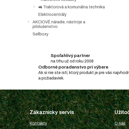
🚜 Traktorová a komunálna technika
Elektrocentrály
AKCIOVÉ náradie, nástroje a
príslušenstvo
Sellboxy
Spoľahlivý partner
na trhu už od roku 2008
Odborné poradenstvo pri výbere
Ak si nie ste istí, ktorý produkt je pre vás najv
a požiadaviek.
Z
á
p
Zákaznícky servis
Užito
ä
t
Kontakty
O nás