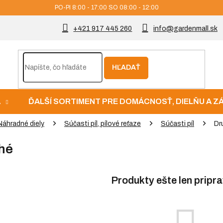
PO-PI 8:00 - 17:00 SO 08:00 - 12:00
+421 917 445 260
info@gardenmall.sk
HĽADAŤ
A
ĎALŠÍ SORTIMENT PRE DOMÁCNOSŤ, DIELŇU A 
Náhradné diely
Súčasti píl, pílové reťaze
Súčasti píl
Dr
hé
Produkty ešte len pripr