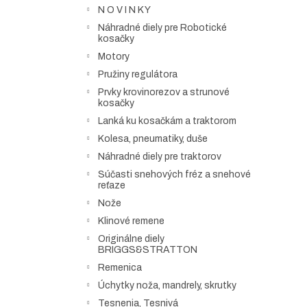
N O V I N K Y
Náhradné diely pre Robotické
kosačky
Motory
Pružiny regulátora
Prvky krovinorezov a strunové
kosačky
Lanká ku kosačkám a traktorom
Kolesa, pneumatiky, duše
Náhradné diely pre traktorov
Súčasti snehových fréz a snehové
reťaze
Nože
Klinové remene
Originálne diely
BRIGGS&STRATTON
Remenica
Úchytky noža, mandrely, skrutky
Tesnenia, Tesnivá