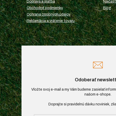
i
Doprava a platba
Najčast
e
Obchodné podmienky
Blog
Ochrana osobných údajov
Reklamácia a vrátenie tovaru
Odoberať newslett
Vložte svoj e-mail a my Vám budeme zasielať infor
našom e-shope.