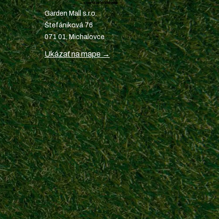
Garden Mall s.r.o.
Štefániková 76
071 01, Michalovce
Ukázať na mape →