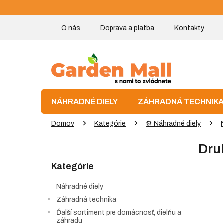
Prejsť
na
obsah
O nás
Doprava a platba
Kontakty
NÁHRADNÉ DIELY
ZÁHRADNÁ TECHNIK
Domov
Kategórie
⚙️ Náhradné diely
B
Dru
o
Preskočiť
č
Kategórie
kategórie
n
ý
Náhradné diely
p
Záhradná technika
a
Ďalší sortiment pre domácnosť, dielňu a
n
záhradu