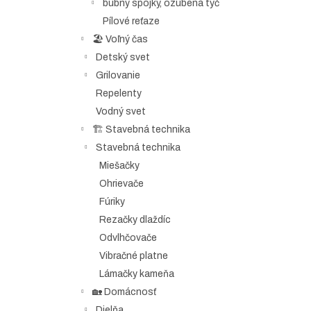
bubny spojky, ozubená tyč
Pílové reťaze
🏖️ Voľný čas
Detský svet
Grilovanie
Repelenty
Vodný svet
🏗️ Stavebná technika
Stavebná technika
Miešačky
Ohrievače
Fúriky
Rezačky dlaždíc
Odvlhčovače
Vibračné platne
Lámačky kameňa
🏡 Domácnosť
Dielňa