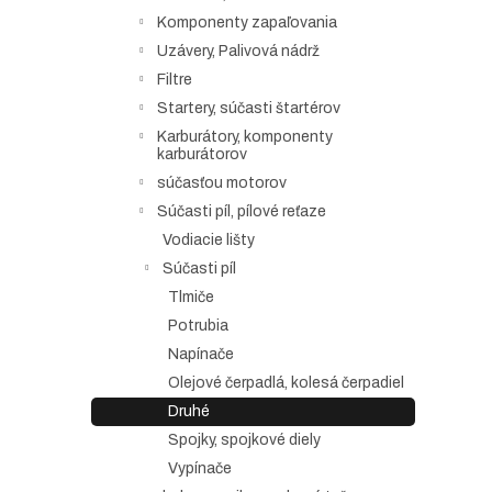
Komponenty zapaľovania
Uzávery, Palivová nádrž
Filtre
Startery, súčasti štartérov
Karburátory, komponenty
karburátorov
súčasťou motorov
Súčasti píl, pílové reťaze
Vodiacie lišty
Súčasti píl
Tlmiče
Potrubia
Napínače
Olejové čerpadlá, kolesá čerpadiel
Druhé
Spojky, spojkové diely
Vypínače