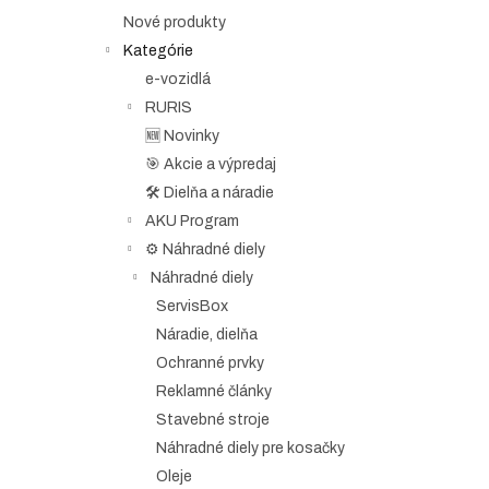
e
Nové produkty
l
Kategórie
e-vozidlá
RURIS
🆕 Novinky
🎯 Akcie a výpredaj
🛠️ Dielňa a náradie
AKU Program
⚙️ Náhradné diely
Náhradné diely
ServisBox
Náradie, dielňa
Ochranné prvky
Reklamné články
Stavebné stroje
Náhradné diely pre kosačky
Oleje