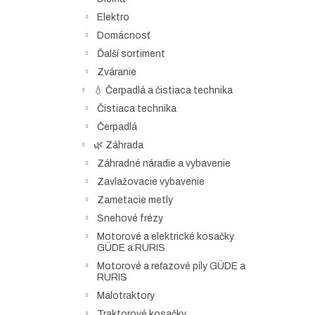
Elektro
Domácnosť
Ďalší sortiment
Zváranie
💧 Čerpadlá a čistiaca technika
Čistiaca technika
Čerpadlá
🌿 Záhrada
Záhradné náradie a vybavenie
Zavlažovacie vybavenie
Zametacie metly
Snehové frézy
Motorové a elektrické kosačky
GÜDE a RURIS
Motorové a reťazové píly GÜDE a
RURIS
Malotraktory
Traktorové kosačky