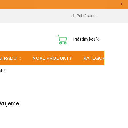
Prihlásenie
NÁKUPNÝ
Prázdny košík
KOŠÍK
ZÁHRADU
NOVÉ PRODUKTY
KATEGÓRIE
uhé
avujeme.