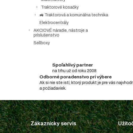
Traktorové kosačky
🚜 Traktorová a komunálna technika
Elektrocentrály
AKCIOVÉ náradie, nástroje a
príslušenstvo
Sellboxy
Spoľahlivý partner
na trhu už od roku 2008
Odborné poradenstvo pri výbere
Ak si nie ste istí, ktorý produkt je pre vás najv
a požiadaviek.
Z
á
p
Zákaznícky servis
Užito
ä