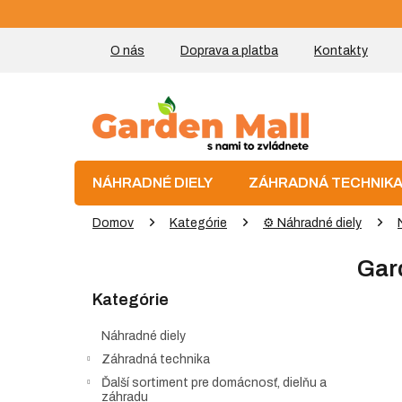
Prejsť
na
obsah
O nás
Doprava a platba
Kontakty
NÁHRADNÉ DIELY
ZÁHRADNÁ TECHNIK
Domov
Kategórie
⚙️ Náhradné diely
B
Gar
o
Preskočiť
č
Kategórie
kategórie
n
ý
Náhradné diely
p
Záhradná technika
a
Ďalší sortiment pre domácnosť, dielňu a
n
záhradu