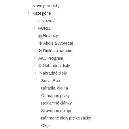
e
Nové produkty
l
Kategórie
e-vozidlá
RURIS
🆕 Novinky
🎯 Akcie a výpredaj
🛠️ Dielňa a náradie
AKU Program
⚙️ Náhradné diely
Náhradné diely
ServisBox
Náradie, dielňa
Ochranné prvky
Reklamné články
Stavebné stroje
Náhradné diely pre kosačky
Oleje