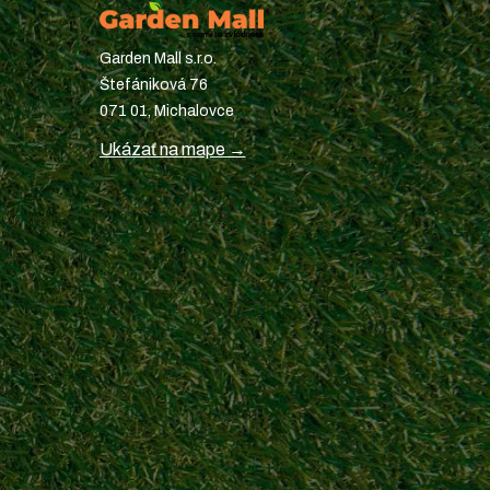
Garden Mall s.r.o.
Štefániková 76
071 01, Michalovce
Ukázať na mape →