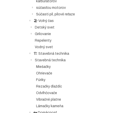
karburátorov
súčasťou motorov
Súčasti píl, pílové reťaze
🏖️ Voľný čas
Detský svet
Grilovanie
Repelenty
Vodný svet
🏗️ Stavebná technika
Stavebná technika
Miešačky
Ohrievače
Fúriky
Rezačky dlaždíc
Odvlhčovače
Vibračné platne
Lámačky kameňa
🏡 Domácnosť