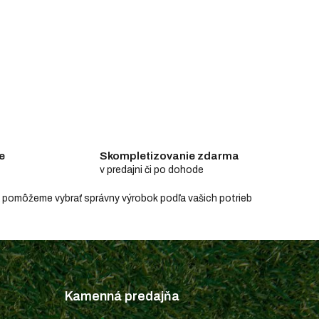
e
Skompletizovanie zdarma
v predajni či po dohode
e a pomôžeme vybrať správny výrobok podľa vašich potrieb
Kamenná predajňa