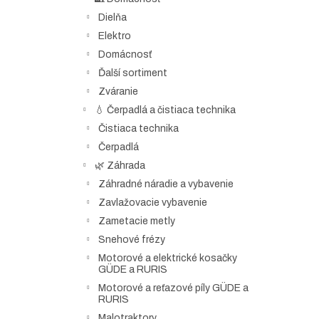
Dielňa
Elektro
Domácnosť
Ďalší sortiment
Zváranie
💧 Čerpadlá a čistiaca technika
Čistiaca technika
Čerpadlá
🌿 Záhrada
Záhradné náradie a vybavenie
Zavlažovacie vybavenie
Zametacie metly
Snehové frézy
Motorové a elektrické kosačky
GÜDE a RURIS
Motorové a reťazové píly GÜDE a
RURIS
Malotraktory