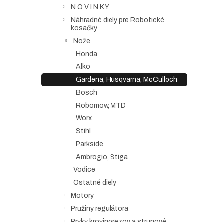
N O V I N K Y
Náhradné diely pre Robotické
kosačky
Nože
Honda
Alko
Gardena, Husqvarna, McCulloch
Bosch
Robomow, MTD
Worx
Stihl
Parkside
Ambrogio, Stiga
Vodice
Ostatné diely
Motory
Pružiny regulátora
Prvky krovinorezov a strunové