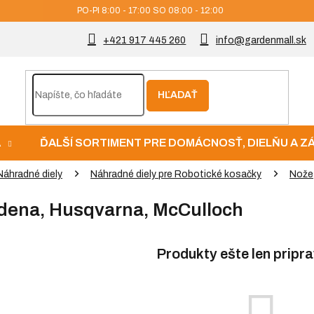
PO-PI 8:00 - 17:00 SO 08:00 - 12:00
+421 917 445 260
info@gardenmall.sk
HĽADAŤ
A
ĎALŠÍ SORTIMENT PRE DOMÁCNOSŤ, DIELŇU A 
Náhradné diely
Náhradné diely pre Robotické kosačky
Nože
dena, Husqvarna, McCulloch
Produkty ešte len pripr