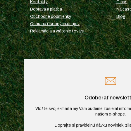
t
Kontakty
O nás
i
Doprava a platba
Najčast
e
Obchodné podmienky
Blog
Ochrana osobných údajov
Reklamácia a vrátenie tovaru
Odoberať newslett
Vložte svoj e-mail a my Vám budeme zasielať infor
našom e-shope.