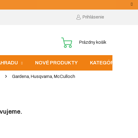
Prihlásenie
NÁKUPNÝ
Prázdny košík
KOŠÍK
ZÁHRADU
NOVÉ PRODUKTY
KATEGÓRIE
Gardena, Husqvarna, McCulloch
avujeme.