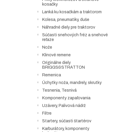
kosačky
Lanká ku kosačkám a traktorom
Kolesa, pneumatiky, duše
Náhradné diely pre traktorov
Súčasti snehových fréz a snehové
reťaze
Nože
Klinové remene
Originálne diely
BRIGGS&STRATTON
Remenica
Úchytky noža, mandrely, skrutky
Tesnenia, Tesnivá
Komponenty zapaľovania
Uzávery, Palivová nádrž
Filtre
Startery, súčasti štartérov
Karburátory, komponenty