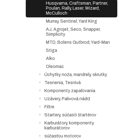
Husqvarna, Craftsman, Partner,
Poulan, Rally, Laser, Wizard,
McCulloch
Murray, Sentinel, Yard King
AJ, Agrojet, Seco, Snapper,
Simplicity
MTD, Bolens Gutbrod, Yard-Man
Stiga
Alko
Oleomac
Úchytky noža, mandrely, skrutky
Tesnenia, Tesnivá
Komponenty zapaľovania
Uzávery, Palivová nádrž
Filtre
Startery, súčasti štartérov
Karburátory, komponenty
karburátorov
súčasťou motorov