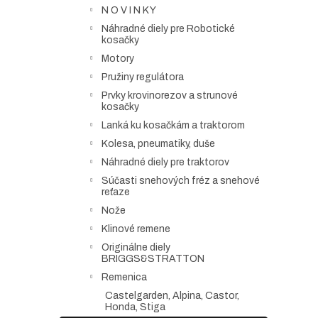
N O V I N K Y
Náhradné diely pre Robotické
kosačky
Motory
Pružiny regulátora
Prvky krovinorezov a strunové
kosačky
Lanká ku kosačkám a traktorom
Kolesa, pneumatiky, duše
Náhradné diely pre traktorov
Súčasti snehových fréz a snehové
reťaze
Nože
Klinové remene
Originálne diely
BRIGGS&STRATTON
Remenica
Castelgarden, Alpina, Castor,
Honda, Stiga