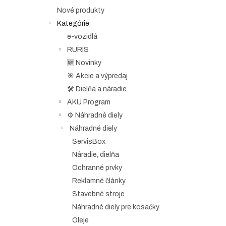
e
Nové produkty
l
Kategórie
e-vozidlá
RURIS
🆕 Novinky
🎯 Akcie a výpredaj
🛠️ Dielňa a náradie
AKU Program
⚙️ Náhradné diely
Náhradné diely
ServisBox
Náradie, dielňa
Ochranné prvky
Reklamné články
Stavebné stroje
Náhradné diely pre kosačky
Oleje