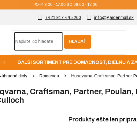
PO-PI 8:00 - 17:00 SO 08:00 - 12:00
+421 917 445 260
info@gardenmall.sk
HĽADAŤ
A
ĎALŠÍ SORTIMENT PRE DOMÁCNOSŤ, DIELŇU A 
Náhradné diely
Remenica
Husqvarna, Craftsman, Partner, Po
varna, Craftsman, Partner, Poulan, R
ulloch
Produkty ešte len pripr