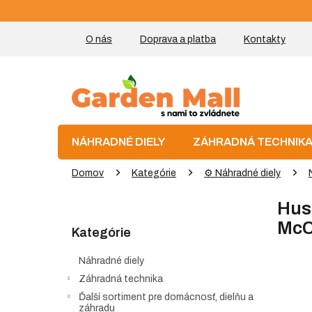
Prejsť
na
obsah
O nás
Doprava a platba
Kontakty
NÁHRADNÉ DIELY
ZÁHRADNÁ TECHNIK
Domov
Kategórie
⚙️ Náhradné diely
B
Husq
o
Preskočiť
č
McC
Kategórie
kategórie
n
ý
Náhradné diely
p
Záhradná technika
a
Ďalší sortiment pre domácnosť, dielňu a
n
záhradu