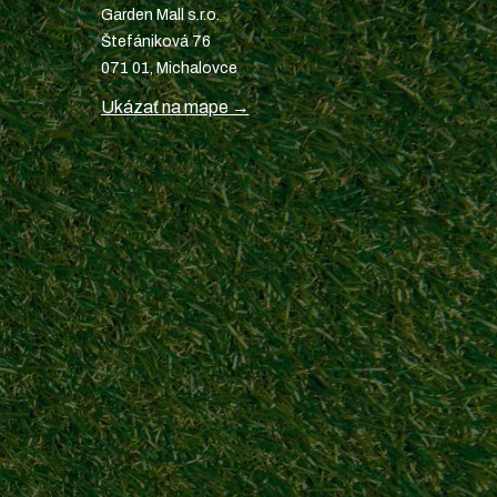
Garden Mall s.r.o.
Štefániková 76
071 01, Michalovce
Ukázať na mape →