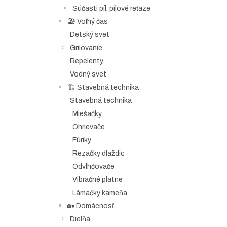
Súčasti píl, pílové reťaze
🏖️ Voľný čas
Detský svet
Grilovanie
Repelenty
Vodný svet
🏗️ Stavebná technika
Stavebná technika
Miešačky
Ohrievače
Fúriky
Rezačky dlaždíc
Odvlhčovače
Vibračné platne
Lámačky kameňa
🏡 Domácnosť
Dielňa