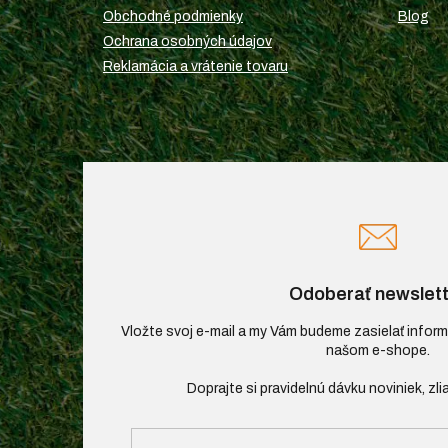
e
Obchodné podmienky
Blog
Ochrana osobných údajov
Reklamácia a vrátenie tovaru
Odoberať newslett
Vložte svoj e-mail a my Vám budeme zasielať infor
našom e-shope.