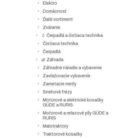
Elektro
Domácnosť
Ďalší sortiment
Zváranie
💧 Čerpadlá a čistiaca technika
Čistiaca technika
Čerpadlá
🌿 Záhrada
Záhradné náradie a vybavenie
Zavlažovacie vybavenie
Zametacie metly
Snehové frézy
Motorové a elektrické kosačky
GÜDE a RURIS
Motorové a reťazové píly GÜDE a
RURIS
Malotraktory
Traktorové kosačky