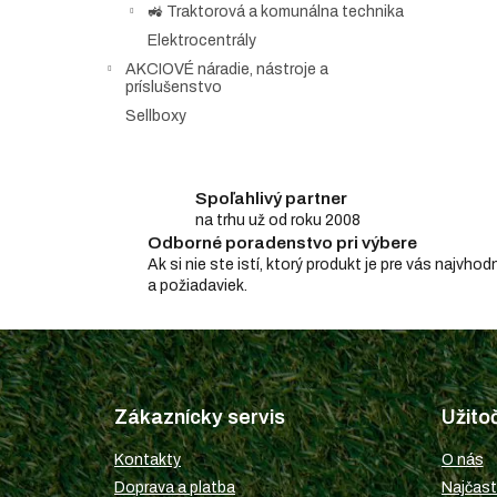
🚜 Traktorová a komunálna technika
Elektrocentrály
AKCIOVÉ náradie, nástroje a
príslušenstvo
Sellboxy
Spoľahlivý partner
na trhu už od roku 2008
Odborné poradenstvo pri výbere
Ak si nie ste istí, ktorý produkt je pre vás najv
a požiadaviek.
Z
á
p
Zákaznícky servis
Užito
ä
t
Kontakty
O nás
i
Doprava a platba
Najčast