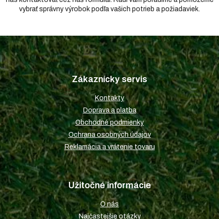
vybrať správny výrobok podľa vašich potrieb a požiadaviek.
Z
á
p
Zákaznícky servis
ä
t
Kontakty
i
Doprava a platba
e
Obchodné podmienky
Ochrana osobných údajov
Reklamácia a vrátenie tovaru
Užitočné informácie
O nás
Najčastejšie otázky