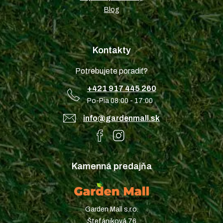
Blog
Kontakty
Potrebujete poradiť?
+421 917 445 260
Po-Pia 08:00 - 17:00
info@gardenmall.sk
Kamenná predajňa
Garden Mall s.r.o.
Štefániková 76