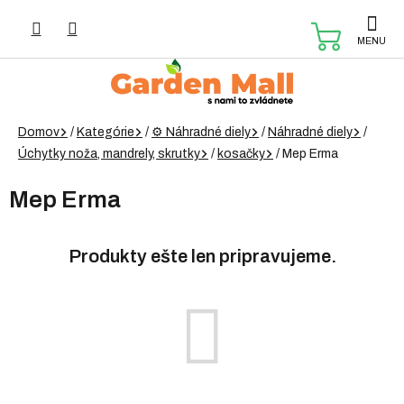
Prejsť
na
NÁKUP
obsah
KOŠÍK
Domov
/
Kategórie
/
⚙️ Náhradné diely
/
Náhradné diely
/
Úchytky noža, mandrely, skrutky
/
kosačky
/
Mep Erma
Mep Erma
Produkty ešte len pripravujeme.