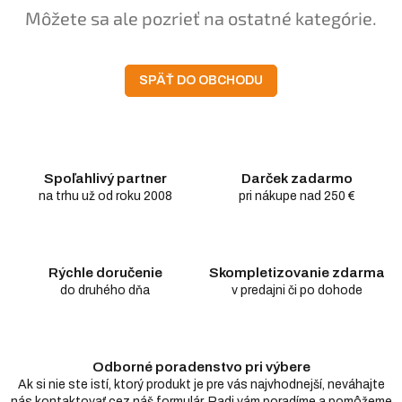
Môžete sa ale pozrieť na ostatné kategórie.
SPÄŤ DO OBCHODU
Spoľahlivý partner
Darček zadarmo
na trhu už od roku 2008
pri nákupe nad 250 €
Rýchle doručenie
Skompletizovanie zdarma
do druhého dňa
v predajni či po dohode
Odborné poradenstvo pri výbere
Ak si nie ste istí, ktorý produkt je pre vás najvhodnejší, neváhajte
nás kontaktovať cez náš formulár. Radi vám poradíme a pomôžeme