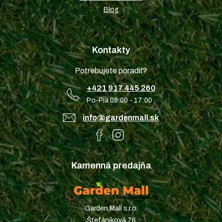
Blog
Kontakty
Potrebujete poradiť?
+421 917 445 260
Po-Pia 08:00 - 17:00
info@gardenmall.sk
Kamenná predajňa
Garden Mall s.r.o.
Štefániková 76