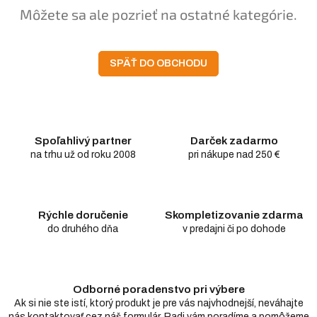
Môžete sa ale pozrieť na ostatné kategórie.
SPÄŤ DO OBCHODU
Spoľahlivý partner
Darček zadarmo
na trhu už od roku 2008
pri nákupe nad 250 €
Rýchle doručenie
Skompletizovanie zdarma
do druhého dňa
v predajni či po dohode
Odborné poradenstvo pri výbere
Ak si nie ste istí, ktorý produkt je pre vás najvhodnejší, neváhajte
nás kontaktovať cez náš formulár. Radi vám poradíme a pomôžeme