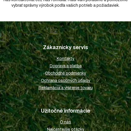
vybrať správny výrobok podľa vašich potrieb a požiadaviek.
Z
á
p
Zákaznícky servis
ä
t
Kontakty
i
Doprava a platba
e
Obchodné podmienky
Ochrana osobných údajov
Reklamácia a vrátenie tovaru
Užitočné informácie
O nás
Najčastejšie otázky