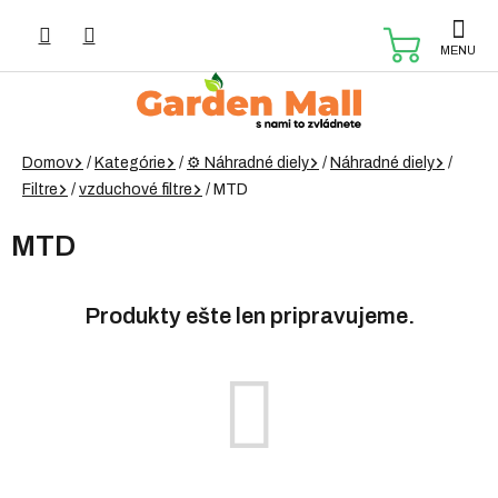
Prejsť
na
NÁKUP
obsah
KOŠÍK
Domov
/
Kategórie
/
⚙️ Náhradné diely
/
Náhradné diely
/
Filtre
/
vzduchové filtre
/
MTD
MTD
Produkty ešte len pripravujeme.