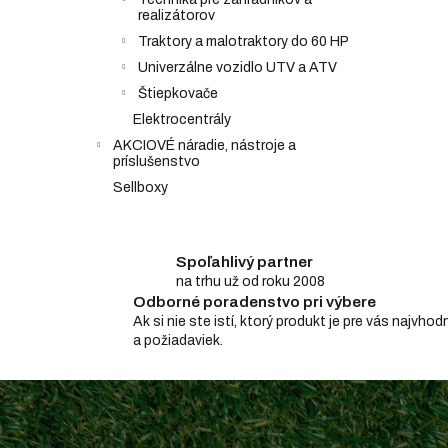
realizátorov
Traktory a malotraktory do 60 HP
Univerzálne vozidlo UTV a ATV
Štiepkovače
Elektrocentrály
AKCIOVÉ náradie, nástroje a
príslušenstvo
Sellboxy
Spoľahlivý partner
na trhu už od roku 2008
Odborné poradenstvo pri výbere
Ak si nie ste istí, ktorý produkt je pre vás najv
a požiadaviek.
Z
á