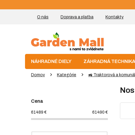
Prejsť
na
obsah
O nás
Doprava a platba
Kontakty
NÁHRADNÉ DIELY
ZÁHRADNÁ TECHNIK
Domov
Kategórie
🚜 Traktorová a komuná
B
Nos
o
č
Cena
n
ý
61489
€
61490
€
p
a
n
R