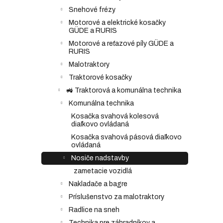
Snehové frézy
Motorové a elektrické kosačky
GÜDE a RURIS
Motorové a reťazové píly GÜDE a
RURIS
Malotraktory
Traktorové kosačky
🚜 Traktorová a komunálna technika
Komunálna technika
Kosačka svahová kolesová
diaľkovo ovládaná
Kosačka svahová pásová diaľkovo
ovládaná
Nosiče nadstavby
zametacie vozidlá
Nakladače a bagre
Príslušenstvo za malotraktory
Radlice na sneh
Technika pre záhradníkov a