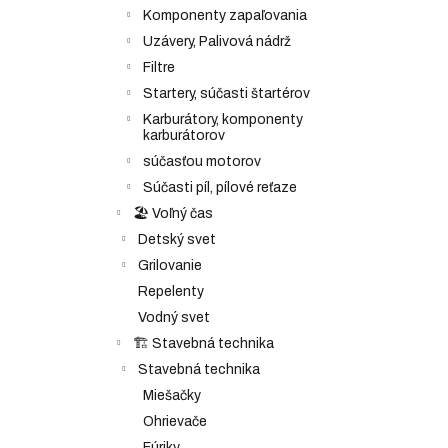
Komponenty zapaľovania
Uzávery, Palivová nádrž
Filtre
Startery, súčasti štartérov
Karburátory, komponenty
karburátorov
súčasťou motorov
Súčasti píl, pílové reťaze
🏖️ Voľný čas
Detský svet
Grilovanie
Repelenty
Vodný svet
🏗️ Stavebná technika
Stavebná technika
Miešačky
Ohrievače
Fúriky