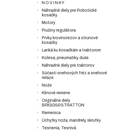
N O V I N K Y
Náhradné diely pre Robotické
kosačky
Motory
Pružiny regulátora
Prvky krovinorezov a strunové
kosačky
Lanká ku kosačkám a traktorom
Kolesa, pneumatiky, duše
Náhradné diely pre traktorov
Súčasti snehových fréz a snehové
reťaze
Nože
Klinové remene
Originálne diely
BRIGGS&STRATTON
Remenica
Úchytky noža, mandrely, skrutky
Tesnenia, Tesnivá