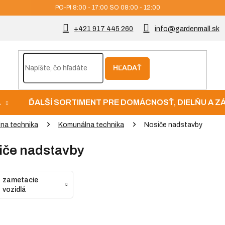
PO-PI 8:00 - 17:00 SO 08:00 - 12:00
+421 917 445 260
info@gardenmall.sk
HĽADAŤ
A
ĎALŠÍ SORTIMENT PRE DOMÁCNOSŤ, DIELŇU A 
lna technika
Komunálna technika
Nosiče nadstavby
iče nadstavby
zametacie
vozidlá