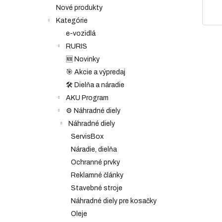
Nové produkty
Kategórie
e-vozidlá
RURIS
🆕 Novinky
🎯 Akcie a výpredaj
🛠️ Dielňa a náradie
AKU Program
⚙️ Náhradné diely
Náhradné diely
ServisBox
Náradie, dielňa
Ochranné prvky
Reklamné články
Stavebné stroje
Náhradné diely pre kosačky
Oleje