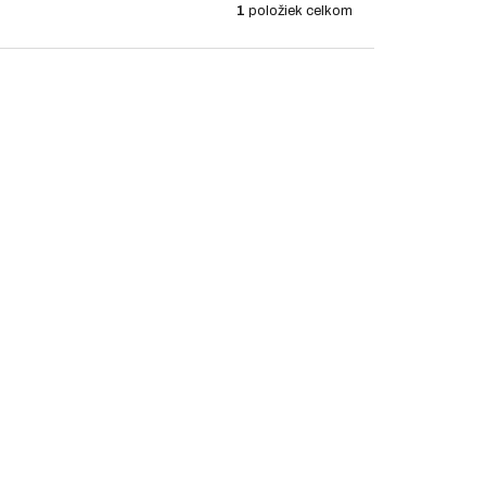
1
položiek celkom