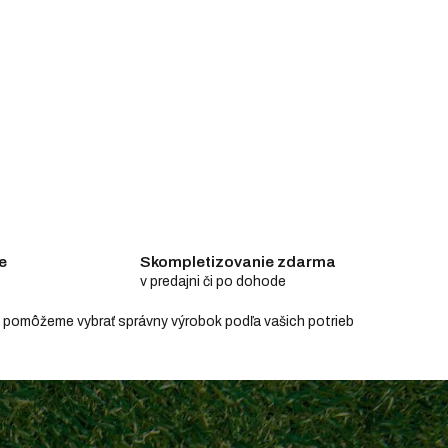
e
Skompletizovanie zdarma
v predajni či po dohode
e a pomôžeme vybrať správny výrobok podľa vašich potrieb