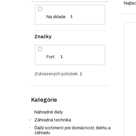
e
a
Najlac
l
d
e
Na sklade
1
n
V
i
ý
e
p
Značky
p
i
r
s
o
p
Fort
1
d
r
u
o
Zobrazených položiek:
1
k
d
t
u
o
k
Preskočiť
v
t
Kategórie
kategórie
o
v
Náhradné diely
Záhradná technika
Ďalší sortiment pre domácnosť, dielňu a
záhradu