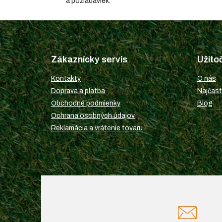
a požiadaviek.
Z
á
p
Zákaznícky servis
Užito
ä
t
Kontakty
O nás
i
Doprava a platba
Najčast
e
Obchodné podmienky
Blog
Ochrana osobných údajov
Reklamácia a vrátenie tovaru