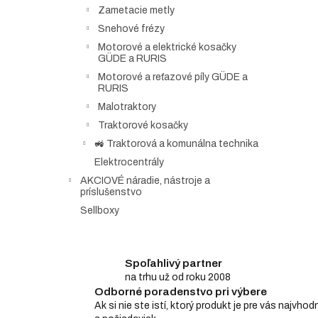
Zametacie metly
Snehové frézy
Motorové a elektrické kosačky
GÜDE a RURIS
Motorové a reťazové píly GÜDE a
RURIS
Malotraktory
Traktorové kosačky
🚜 Traktorová a komunálna technika
Elektrocentrály
AKCIOVÉ náradie, nástroje a
príslušenstvo
Sellboxy
Spoľahlivý partner
na trhu už od roku 2008
Odborné poradenstvo pri výbere
Ak si nie ste istí, ktorý produkt je pre vás najv