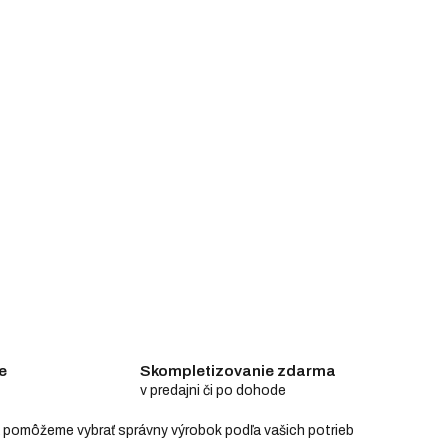
e
Skompletizovanie zdarma
v predajni či po dohode
e a pomôžeme vybrať správny výrobok podľa vašich potrieb