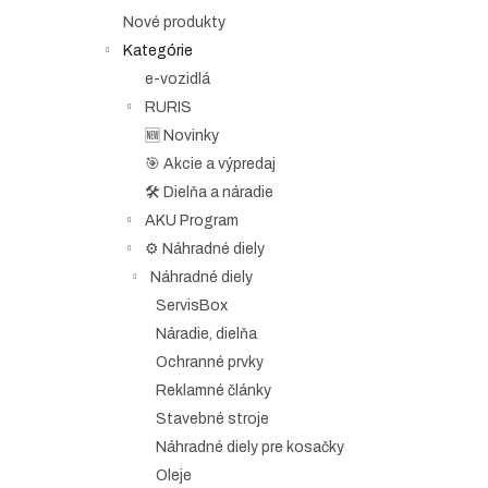
e
Nové produkty
l
Kategórie
e-vozidlá
RURIS
🆕 Novinky
🎯 Akcie a výpredaj
🛠️ Dielňa a náradie
AKU Program
⚙️ Náhradné diely
Náhradné diely
ServisBox
Náradie, dielňa
Ochranné prvky
Reklamné články
Stavebné stroje
Náhradné diely pre kosačky
Oleje