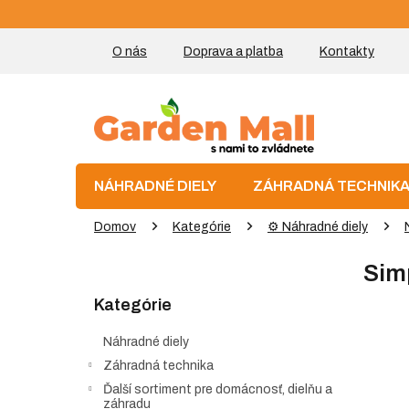
Prejsť
na
obsah
O nás
Doprava a platba
Kontakty
NÁHRADNÉ DIELY
ZÁHRADNÁ TECHNIK
Domov
Kategórie
⚙️ Náhradné diely
B
Simp
o
Preskočiť
č
Kategórie
kategórie
n
ý
Náhradné diely
p
Záhradná technika
a
Ďalší sortiment pre domácnosť, dielňu a
n
záhradu