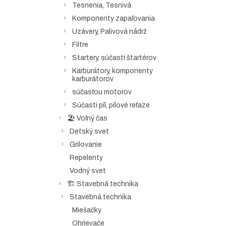
Tesnenia, Tesnivá
Komponenty zapaľovania
Uzávery, Palivová nádrž
Filtre
Startery, súčasti štartérov
Karburátory, komponenty
karburátorov
súčasťou motorov
Súčasti píl, pílové reťaze
🏖️ Voľný čas
Detský svet
Grilovanie
Repelenty
Vodný svet
🏗️ Stavebná technika
Stavebná technika
Miešačky
Ohrievače