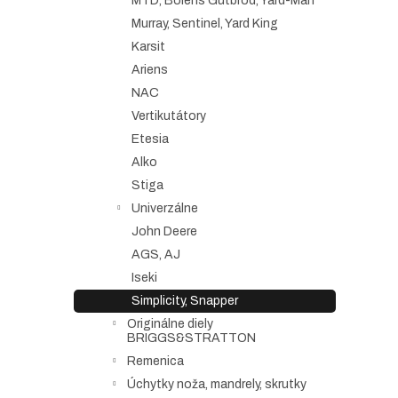
MTD, Bolens Gutbrod, Yard-Man
Murray, Sentinel, Yard King
Karsit
Ariens
NAC
Vertikutátory
Etesia
Alko
Stiga
Univerzálne
John Deere
AGS, AJ
Iseki
Simplicity, Snapper
Originálne diely
BRIGGS&STRATTON
Remenica
Úchytky noža, mandrely, skrutky