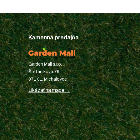
Kamenná predajňa
Garden Mall s.r.o.
Štefániková 76
071 01, Michalovce
Ukázať na mape →