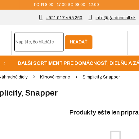
PO-PI 8:00 - 17:00 SO 08:00 - 12:00
+421 917 445 260
info@gardenmall.sk
HĽADAŤ
A
ĎALŠÍ SORTIMENT PRE DOMÁCNOSŤ, DIELŇU A 
Náhradné diely
Klinové remene
Simplicity, Snapper
licity, Snapper
Produkty ešte len pripr