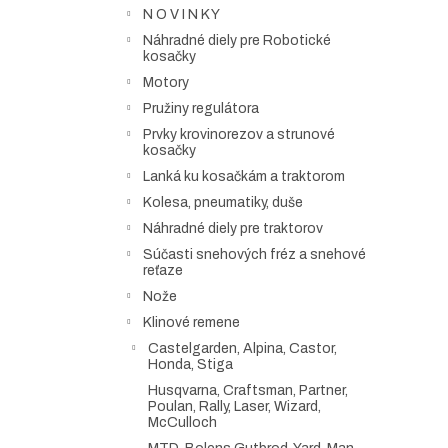
N O V I N K Y
Náhradné diely pre Robotické
kosačky
Motory
Pružiny regulátora
Prvky krovinorezov a strunové
kosačky
Lanká ku kosačkám a traktorom
Kolesa, pneumatiky, duše
Náhradné diely pre traktorov
Súčasti snehových fréz a snehové
reťaze
Nože
Klinové remene
Castelgarden, Alpina, Castor,
Honda, Stiga
Husqvarna, Craftsman, Partner,
Poulan, Rally, Laser, Wizard,
McCulloch