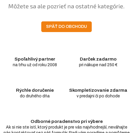
Môžete sa ale pozrieť na ostatné kategórie.
SPÄŤ DO OBCHODU
Spoľahlivý partner
Darček zadarmo
na trhu už od roku 2008
pri nákupe nad 250 €
Rýchle doručenie
Skompletizovanie zdarma
do druhého dňa
v predajni či po dohode
Odborné poradenstvo pri výbere
Ak si nie ste istí, ktorý produkt je pre vás najvhodnejší, neváhajte
nás kontaktovať cez náš formulár. Radi vám poradíme a pomôžeme