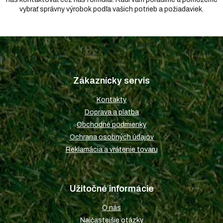
vybrať správny výrobok podľa vašich potrieb a požiadaviek.
Z
á
p
Zákaznícky servis
ä
t
Kontakty
i
Doprava a platba
e
Obchodné podmienky
Ochrana osobných údajov
Reklamácia a vrátenie tovaru
Užitočné informácie
O nás
Najčastejšie otázky