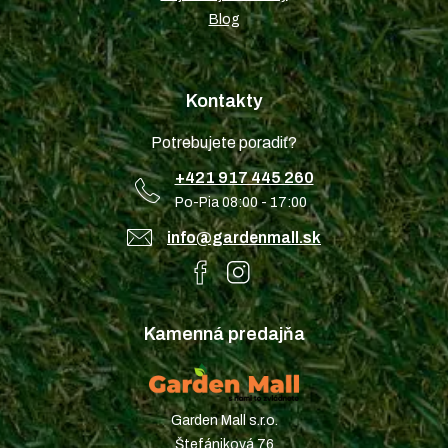
Blog
Kontakty
Potrebujete poradiť?
+421 917 445 260
Po-Pia 08:00 - 17:00
info@gardenmall.sk
Kamenná predajňa
Garden Mall s.r.o.
Štefániková 76