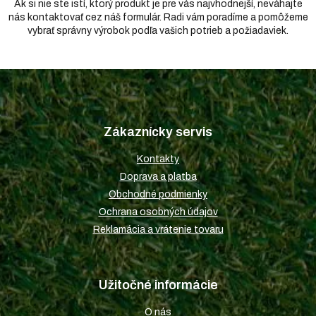
Ak si nie ste istí, ktorý produkt je pre vás najvhodnejší, neváhajte
nás kontaktovať cez náš formulár. Radi vám poradíme a pomôžeme
vybrať správny výrobok podľa vašich potrieb a požiadaviek.
Z
á
p
Zákaznícky servis
ä
t
Kontakty
i
Doprava a platba
e
Obchodné podmienky
Ochrana osobných údajov
Reklamácia a vrátenie tovaru
Užitočné informácie
O nás