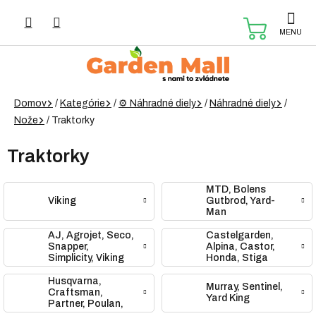
Prejsť
na
NÁKUP
obsah
KOŠÍK
Domov
/
Kategórie
/
⚙️ Náhradné diely
/
Náhradné diely
/
Nože
/
Traktorky
Traktorky
MTD, Bolens
Viking
Gutbrod, Yard-
Man
AJ, Agrojet, Seco,
Castelgarden,
Snapper,
Alpina, Castor,
Simplicity, Viking
Honda, Stiga
Husqvarna,
Murray, Sentinel,
Craftsman,
Yard King
Partner, Poulan,
Rally, Laser,