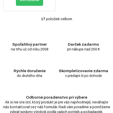
17
položiek celkom
O
v
l
á
d
Spoľahlivý partner
Darček zadarmo
a
c
na trhu už od roku 2008
pri nákupe nad 250 €
i
e
p
r
Rýchle doručenie
Skompletizovanie zdarma
v
do druhého dňa
v predajni či po dohode
k
y
v
ý
Odborné poradenstvo pri výbere
p
i
Ak si nie ste istí, ktorý produkt je pre vás najvhodnejší, neváhajte
s
nás kontaktovať cez náš formulár. Radi vám poradíme a pomôžeme
u
vybrať správny výrobok podľa vašich potrieb a požiadaviek.