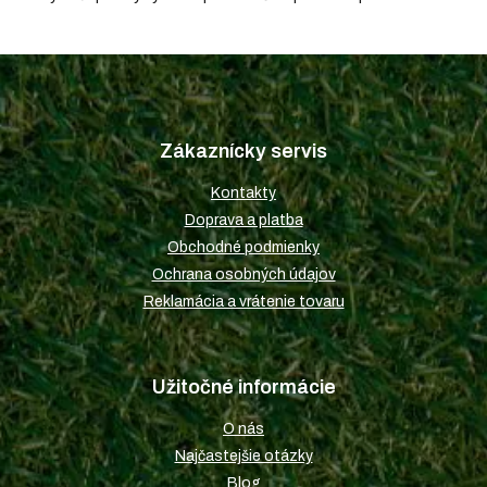
Z
á
p
Zákaznícky servis
ä
t
Kontakty
i
Doprava a platba
e
Obchodné podmienky
Ochrana osobných údajov
Reklamácia a vrátenie tovaru
Užitočné informácie
O nás
Najčastejšie otázky
Blog