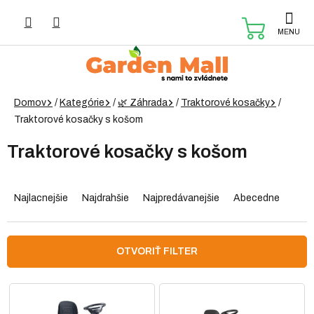
Prejsť
na
NÁKUP
obsah
KOŠÍK
Domov
/
Kategórie
/
🌿 Záhrada
/
Traktorové kosačky
/
Traktorové kosačky s košom
Traktorové kosačky s košom
R
a
Najlacnejšie
Najdrahšie
Najpredávanejšie
Abecedne
d
e
n
OTVORIŤ FILTER
i
e
V
p
ý
r