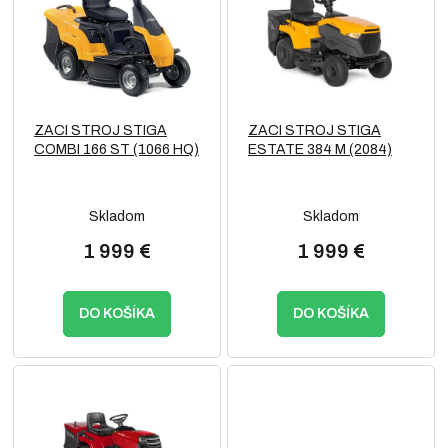
p
o
i
d
s
u
p
k
r
t
o
o
ZACI STROJ STIGA
ZACI STROJ STIGA
d
v
COMBI 166 ST (1066 HQ)
ESTATE 384 M (2084)
u
k
t
Skladom
Skladom
o
v
1 999 €
1 999 €
DO KOŠÍKA
DO KOŠÍKA