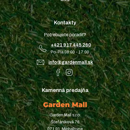
Kontakty
Potrebujete poradiť?
+421 917 445 260
Po-Pia 08:00 - 17:00
info@gardenmall.sk
Kamenná predajňa
Garden Mall s.r.o.
Štefániková 76
071 01, Michalovce