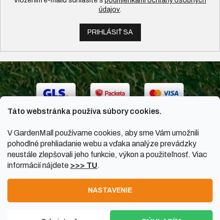
Vložením e-mailu súhlasíte s
podmienkami ochrany osobných
údajov
.
PRIHLÁSIŤ SA
Táto webstránka používa súbory cookies.
V GardenMall používame cookies, aby sme Vám umožnili
pohodlné prehliadanie webu a vďaka analýze prevádzky
neustále zlepšovali jeho funkcie, výkon a použiteľnosť. Viac
informácií nájdete
>>> TU
.
Vytvoril Shoptet
|
Upravil Balkys
NASTAVENIE
Copyright 2026
GardenMall.sk
. Všetky práva vyhradené.