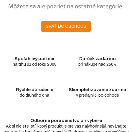
Môžete sa ale pozrieť na ostatné kategórie.
SPÄŤ DO OBCHODU
Spoľahlivý partner
Darček zadarmo
na trhu už od roku 2008
pri nákupe nad 250 €
Rýchle doručenie
Skompletizovanie zdarma
do druhého dňa
v predajni či po dohode
Odborné poradenstvo pri výbere
Ak si nie ste istí, ktorý produkt je pre vás najvhodnejší, neváhajte
nás kontaktovať cez náš formulár. Radi vám poradíme a pomôžeme