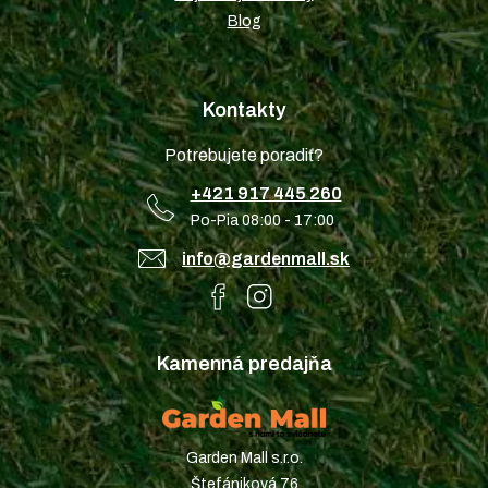
Blog
Kontakty
Potrebujete poradiť?
+421 917 445 260
Po-Pia 08:00 - 17:00
info@gardenmall.sk
Kamenná predajňa
Garden Mall s.r.o.
Štefániková 76