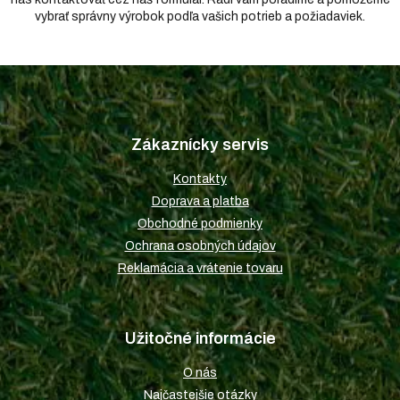
vybrať správny výrobok podľa vašich potrieb a požiadaviek.
Z
á
p
Zákaznícky servis
ä
t
Kontakty
i
Doprava a platba
e
Obchodné podmienky
Ochrana osobných údajov
Reklamácia a vrátenie tovaru
Užitočné informácie
O nás
Najčastejšie otázky