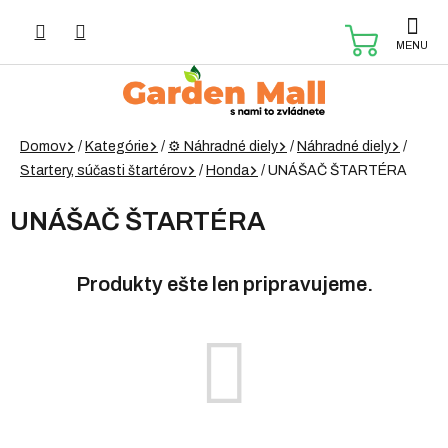
Prejsť
na
NÁKUP
obsah
KOŠÍK
Domov
/
Kategórie
/
⚙️ Náhradné diely
/
Náhradné diely
/
Startery, súčasti štartérov
/
Honda
/
UNÁŠAČ ŠTARTÉRA
UNÁŠAČ ŠTARTÉRA
Produkty ešte len pripravujeme.