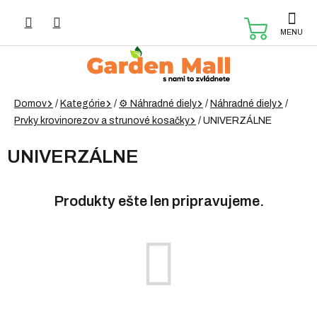
Prejsť
na
NÁKUP
obsah
KOŠÍK
Domov
/
Kategórie
/
⚙️ Náhradné diely
/
Náhradné diely
/
Prvky krovinorezov a strunové kosačky
/
UNIVERZÁLNE
UNIVERZÁLNE
Produkty ešte len pripravujeme.