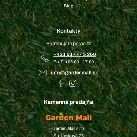
Blog
Kontakty
Potrebujete poradiť?
+421 917 445 260
Po-Pia 08:00 - 17:00
info@gardenmall.sk
Kamenná predajňa
Garden Mall s.r.o.
Štefániková 76