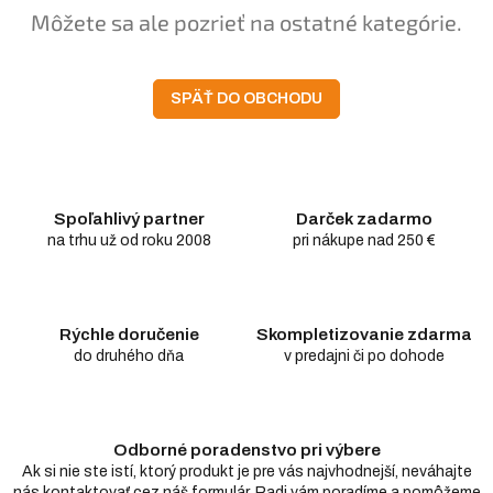
Môžete sa ale pozrieť na ostatné kategórie.
SPÄŤ DO OBCHODU
Spoľahlivý partner
Darček zadarmo
na trhu už od roku 2008
pri nákupe nad 250 €
Rýchle doručenie
Skompletizovanie zdarma
do druhého dňa
v predajni či po dohode
Odborné poradenstvo pri výbere
Ak si nie ste istí, ktorý produkt je pre vás najvhodnejší, neváhajte
nás kontaktovať cez náš formulár. Radi vám poradíme a pomôžeme