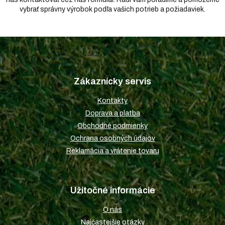
vybrať správny výrobok podľa vašich potrieb a požiadaviek.
Z
á
p
Zákaznícky servis
ä
t
Kontakty
i
Doprava a platba
e
Obchodné podmienky
Ochrana osobných údajov
Reklamácia a vrátenie tovaru
Užitočné informácie
O nás
Najčastejšie otázky