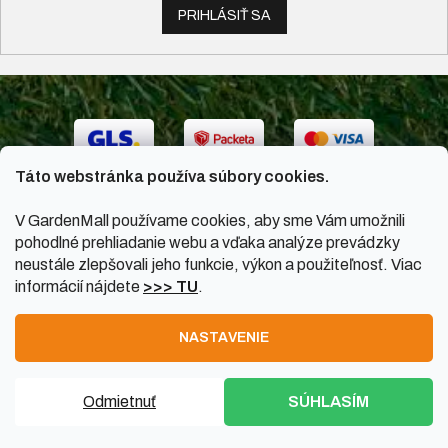
PRIHLÁSIŤ SA
Táto webstránka používa súbory cookies.
V GardenMall používame cookies, aby sme Vám umožnili
pohodlné prehliadanie webu a vďaka analýze prevádzky
neustále zlepšovali jeho funkcie, výkon a použiteľnosť. Viac
informácií nájdete
>>> TU
.
Vytvoril Shoptet
|
Upravil Balkys
NASTAVENIE
Copyright 2026
GardenMall.sk
. Všetky práva vyhradené.
Odmietnuť
SÚHLASÍM
Upraviť nastavenie cookies
PO-PI 8:00 - 17:00 SO 08:00 - 12:00