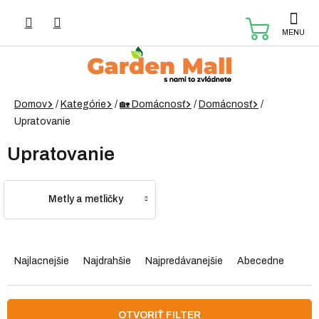
Prejsť
na
NÁKUP
obsah
KOŠÍK
Domov
/
Kategórie
/
🏡 Domácnosť
/
Domácnosť
/
Upratovanie
Upratovanie
Metly a metličky
R
a
Najlacnejšie
Najdrahšie
Najpredávanejšie
Abecedne
d
e
n
OTVORIŤ FILTER