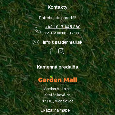
Kontakty
Potrebujete poradiť?
+421 917 445 260
Po-Pia 08:00 - 17:00
info@gardenmall.sk
Kamenná predajňa
Garden Mall s.r.o.
Štefániková 76
071 01, Michalovce
Ukázať na mape →