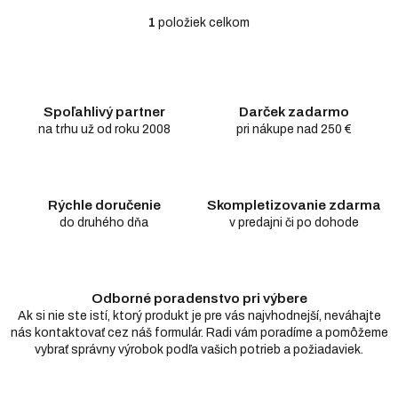
1
položiek celkom
O
v
l
á
d
Spoľahlivý partner
Darček zadarmo
a
c
na trhu už od roku 2008
pri nákupe nad 250 €
i
e
p
r
Rýchle doručenie
Skompletizovanie zdarma
v
do druhého dňa
v predajni či po dohode
k
y
v
ý
Odborné poradenstvo pri výbere
p
i
Ak si nie ste istí, ktorý produkt je pre vás najvhodnejší, neváhajte
s
nás kontaktovať cez náš formulár. Radi vám poradíme a pomôžeme
u
vybrať správny výrobok podľa vašich potrieb a požiadaviek.