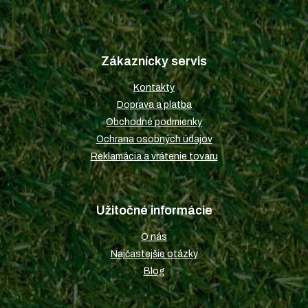
Z
á
p
Zákaznícky servis
ä
t
Kontakty
i
Doprava a platba
e
Obchodné podmienky
Ochrana osobných údajov
Reklamácia a vrátenie tovaru
Užitočné informácie
O nás
Najčastejšie otázky
Blog