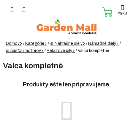
Prejsť
na
NÁKUP
obsah
KOŠÍK
Domov
/
Kategórie
/
⚙️ Náhradné diely
/
Náhradné diely
/
súčasťou motorov
/
Reťazové píly
/
Valca kompletné
Valca kompletné
Produkty ešte len pripravujeme.