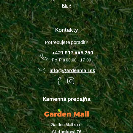
Blog
Kontakty
Potrebujete poradiť?
+421 917 445 260
Po-Pia 08:00 - 17:00
info@gardenmall.sk
Kamenná predajňa
Garden Mall s.r.o.
Štefániková 76