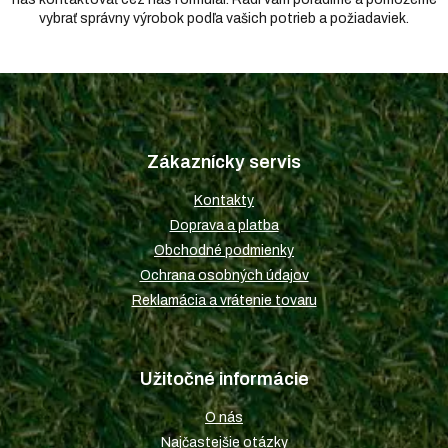
vybrať správny výrobok podľa vašich potrieb a požiadaviek.
Z
á
p
Zákaznícky servis
ä
t
Kontakty
i
Doprava a platba
e
Obchodné podmienky
Ochrana osobných údajov
Reklamácia a vrátenie tovaru
Užitočné informácie
O nás
Najčastejšie otázky