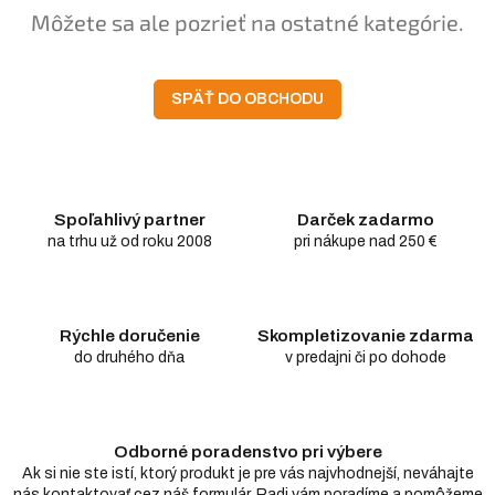
Môžete sa ale pozrieť na ostatné kategórie.
SPÄŤ DO OBCHODU
Spoľahlivý partner
Darček zadarmo
na trhu už od roku 2008
pri nákupe nad 250 €
Rýchle doručenie
Skompletizovanie zdarma
do druhého dňa
v predajni či po dohode
Odborné poradenstvo pri výbere
Ak si nie ste istí, ktorý produkt je pre vás najvhodnejší, neváhajte
nás kontaktovať cez náš formulár. Radi vám poradíme a pomôžeme