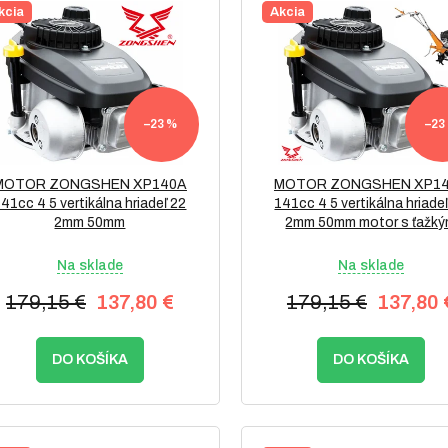
kcia
Akcia
–23 %
–23
MOTOR ZONGSHEN XP140A
MOTOR ZONGSHEN XP1
41cc 4 5 vertikálna hriadeľ 22
141cc 4 5 vertikálna hriade
2mm 50mm
2mm 50mm motor s ťažk
zotrvačníkom
Na sklade
Na sklade
179,15 €
137,80 €
179,15 €
137,80 
DO KOŠÍKA
DO KOŠÍKA