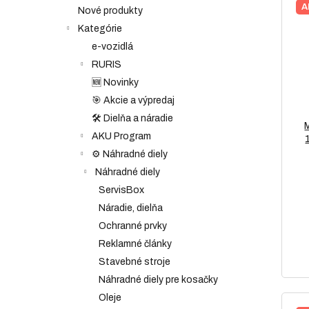
A
Nové produkty
Kategórie
e-vozidlá
RURIS
🆕 Novinky
🎯 Akcie a výpredaj
🛠️ Dielňa a náradie
AKU Program
⚙️ Náhradné diely
Náhradné diely
ServisBox
Náradie, dielňa
Ochranné prvky
Reklamné články
Stavebné stroje
Náhradné diely pre kosačky
Oleje