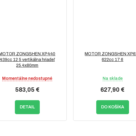
MOTOR ZONGSHEN XP440
MOTOR ZONGSHEN XP6
439cc 12 5 vertikálna hriadeľ
622cc 17 6
25.4x80mm
Momentálne nedostupné
Na sklade
583,05 €
627,90 €
DETAIL
DO KOŠÍKA
O