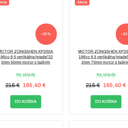
kcia
Akcia
–23 %
–23
MOTOR ZONGSHEN XP200A
MOTOR ZONGSHEN XP2
196cc 6 5 vertikálna hriadeľ 22
196cc 6 5 vertikálna hriadeľ
2mm 50mm motor s ťažkým
2mm 70mm motor s ťažk
zotrvačníkom
zotrvačníkom
Na sklade
Na sklade
215 €
165,40 €
215 €
165,40 €
DO KOŠÍKA
DO KOŠÍKA