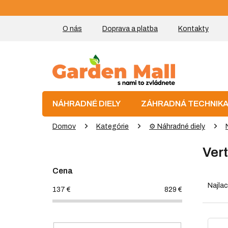
Prejsť
na
obsah
O nás
Doprava a platba
Kontakty
NÁHRADNÉ DIELY
ZÁHRADNÁ TECHNIK
Domov
Kategórie
⚙️ Náhradné diely
B
Vert
o
č
Cena
R
n
a
ý
Najlac
137
€
829
€
d
p
e
a
n
V
n