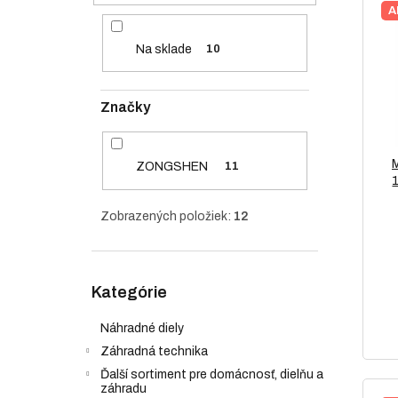
i
ý
e
A
e
p
l
p
i
Na sklade
10
r
s
o
p
d
r
Značky
u
o
k
d
t
u
ZONGSHEN
11
o
k
1
v
t
o
Zobrazených položiek:
12
v
Preskočiť
Kategórie
kategórie
Náhradné diely
Záhradná technika
Ďalší sortiment pre domácnosť, dielňu a
záhradu