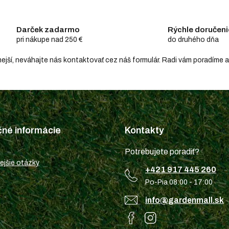
Darček zadarmo
Rýchle doručeni
pri nákupe nad 250 €
do druhého dňa
hodnejší, neváhajte nás kontaktovať cez náš formulár. Radi vám poradím
čné informácie
Kontakty
Potrebujete poradiť?
ejšie otázky
+421 917 445 260
Po-Pia 08:00 - 17:00
info@gardenmall.sk