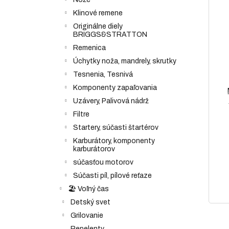
Klinové remene
Originálne diely
BRIGGS&STRATTON
Remenica
Úchytky noža, mandrely, skrutky
Tesnenia, Tesnivá
Komponenty zapaľovania
Uzávery, Palivová nádrž
Filtre
Startery, súčasti štartérov
Karburátory, komponenty
karburátorov
súčasťou motorov
Súčasti píl, pílové reťaze
🏖️ Voľný čas
Detský svet
Grilovanie
Repelenty