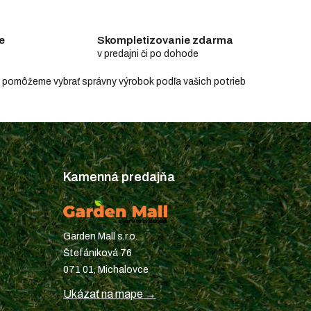
e
Skompletizovanie zdarma
v predajni či po dohode
e a pomôžeme vybrať správny výrobok podľa vašich potrieb
Kamenná predajňa
Garden Mall s.r.o.
Štefániková 76
071 01, Michalovce
Ukázať na mape →