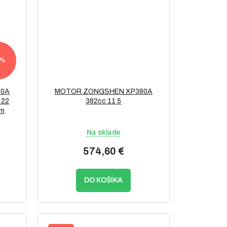
 %
00A
MOTOR ZONGSHEN XP380A
 22
382cc 11 5
ým
Na sklade
574,60 €
DO KOŠÍKA