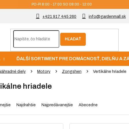
PO-PI 8:00 - 17:00 SO 08:00 - 12:00
+421 917 445 260
info@gardenmall.sk
HĽADAŤ
A
ĎALŠÍ SORTIMENT PRE DOMÁCNOSŤ, DIELŇU A 
Náhradné diely
Motory
Zongshen
Vertikálne hriadele
ikálne hriadele
nejšie
Najdrahšie
Najpredávanejšie
Abecedne