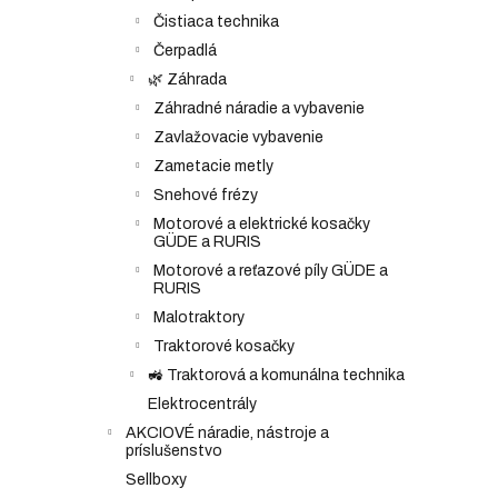
Čistiaca technika
Čerpadlá
🌿 Záhrada
Záhradné náradie a vybavenie
Zavlažovacie vybavenie
Zametacie metly
Snehové frézy
Motorové a elektrické kosačky
GÜDE a RURIS
Motorové a reťazové píly GÜDE a
RURIS
Malotraktory
Traktorové kosačky
🚜 Traktorová a komunálna technika
Elektrocentrály
AKCIOVÉ náradie, nástroje a
príslušenstvo
Sellboxy