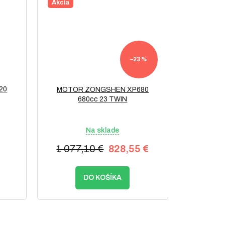
Akcia
–23 %
20
MOTOR ZONGSHEN XP680
680cc 23 TWIN
Na sklade
1 077,10 €
828,55 €
DO KOŠÍKA