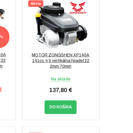
Akcia
 %
40A
MOTOR ZONGSHEN XP140A
ľ 22
141cc 4 5 vertikálna hriadeľ 22
ým
2mm 70mm
Na sklade
€
137,80 €
DO KOŠÍKA