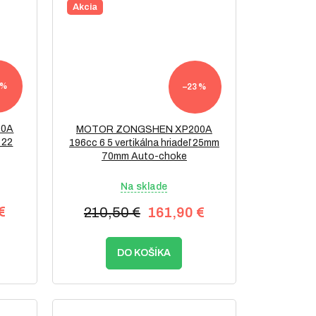
Akcia
 %
–23 %
00A
MOTOR ZONGSHEN XP200A
 22
196cc 6 5 vertikálna hriadeľ 25mm
70mm Auto-choke
Na sklade
€
210,50 €
161,90 €
DO KOŠÍKA