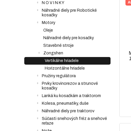
A
N O V I N K Y
Náhradné diely pre Robotické
kosačky
Motory
Oleje
Náhradné diely pre kosačky
Stavebné stroje
Zongshen
Vertikálne hriadele
Horizontálne hriadele
Pružiny regulátora
Prvky krovinorezov a strunové
kosačky
Lanká ku kosačkám a traktorom
Kolesa, pneumatiky, duše
Náhradné diely pre traktorov
Súčasti snehových fréz a snehové
reťaze
Nože