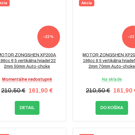
kcia
Akcia
–23 %
–23
MOTOR ZONGSHEN XP200A
MOTOR ZONGSHEN XP2
196cc 6 5 vertikálna hriadeľ 22
196cc 6 5 vertikálna hriadeľ
2mm 50mm Auto-choke
2mm 70mm Auto-choke
Momentálne nedostupné
Na sklade
210,50 €
161,90 €
210,50 €
161,90 
DETAIL
DO KOŠÍKA