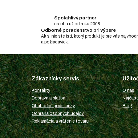
Spoľahlivý partner
na trhu už od roku 2008
Odborné poradenstvo pri výbere
Ak si nie ste istí, ktorý produkt je pre vás najv
a požiadaviek.
Z
á
p
Zákaznícky servis
Užito
ä
t
Kontakty
O nás
i
Doprava a platba
Najčast
e
Obchodné podmienky
Blog
Ochrana osobných údajov
Reklamácia a vrátenie tovaru