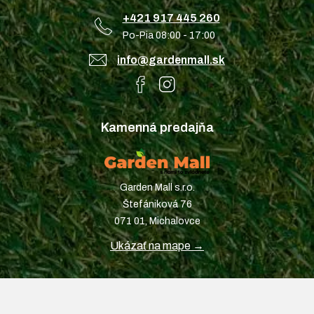
+421 917 445 260
Po-Pia 08:00 - 17:00
info@gardenmall.sk
Kamenná predajňa
Garden Mall s.r.o.
Štefániková 76
071 01, Michalovce
Ukázať na mape →