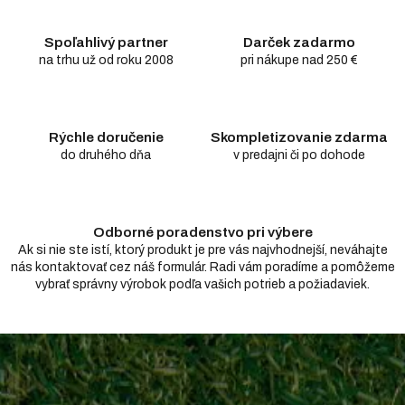
á
d
Spoľahlivý partner
Darček zadarmo
a
c
na trhu už od roku 2008
pri nákupe nad 250 €
i
e
p
r
Rýchle doručenie
Skompletizovanie zdarma
v
do druhého dňa
v predajni či po dohode
k
y
v
ý
Odborné poradenstvo pri výbere
p
i
Ak si nie ste istí, ktorý produkt je pre vás najvhodnejší, neváhajte
s
nás kontaktovať cez náš formulár. Radi vám poradíme a pomôžeme
u
vybrať správny výrobok podľa vašich potrieb a požiadaviek.
Z
á
p