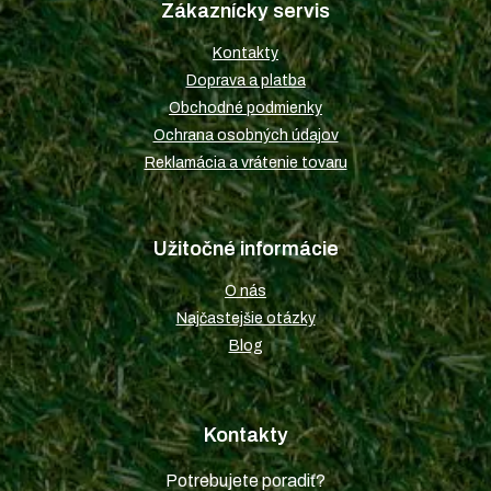
Zákaznícky servis
ä
t
Kontakty
i
Doprava a platba
e
Obchodné podmienky
Ochrana osobných údajov
Reklamácia a vrátenie tovaru
Užitočné informácie
O nás
Najčastejšie otázky
Blog
Kontakty
Potrebujete poradiť?