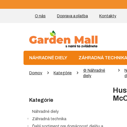
Prejsť
na
obsah
O nás
Doprava a platba
Kontakty
NÁHRADNÉ DIELY
ZÁHRADNÁ TECHNIK
⚙️ Náhradné
N
Domov
Kategórie
diely
d
B
Husq
o
Preskočiť
č
McC
Kategórie
kategórie
n
ý
Náhradné diely
p
Záhradná technika
a
Ďalší sortiment pre domácnosť, dielňu a