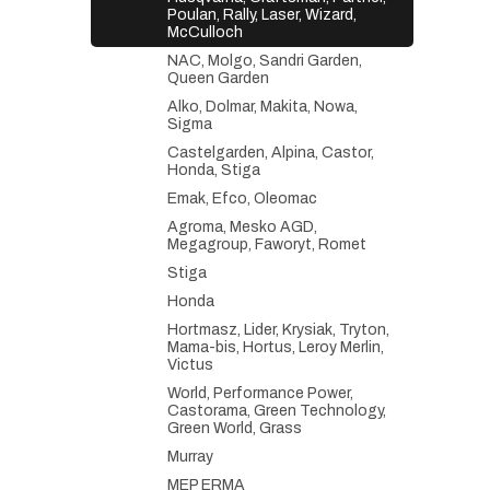
Poulan, Rally, Laser, Wizard,
McCulloch
NAC, Molgo, Sandri Garden,
Queen Garden
Alko, Dolmar, Makita, Nowa,
Sigma
Castelgarden, Alpina, Castor,
Honda, Stiga
Emak, Efco, Oleomac
Agroma, Mesko AGD,
Megagroup, Faworyt, Romet
Stiga
Honda
Hortmasz, Lider, Krysiak, Tryton,
Mama-bis, Hortus, Leroy Merlin,
Victus
World, Performance Power,
Castorama, Green Technology,
Green World, Grass
Murray
MEP ERMA