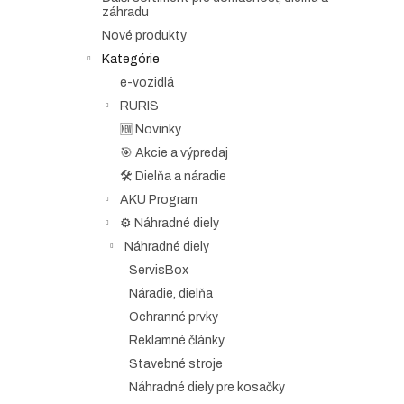
n
záhradu
e
Nové produkty
l
Kategórie
e-vozidlá
RURIS
🆕 Novinky
🎯 Akcie a výpredaj
🛠️ Dielňa a náradie
AKU Program
⚙️ Náhradné diely
Náhradné diely
ServisBox
Náradie, dielňa
Ochranné prvky
Reklamné články
Stavebné stroje
Náhradné diely pre kosačky