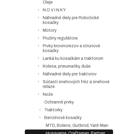
Oleje
N O V I N K Y
Náhradné diely pre Robotické
kosačky
Motory
Pružiny regulátora
Prvky krovinorezov a strunové
kosačky
Lanká ku kosačkám a traktorom
Kolesa, pneumatiky, duše
Náhradné diely pre traktorov
Súčasti snehových fréz a snehové
reťaze
Nože
Ochranné prvky
Traktorky
Benzínové kosačky
MTD, Bolens, Gutbrod, Yard-Man
Husqvarna, Craftsman, Partner,