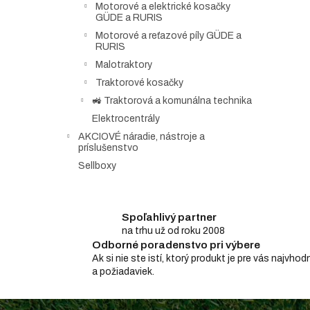
Motorové a elektrické kosačky
GÜDE a RURIS
Motorové a reťazové píly GÜDE a
RURIS
Malotraktory
Traktorové kosačky
🚜 Traktorová a komunálna technika
Elektrocentrály
AKCIOVÉ náradie, nástroje a
príslušenstvo
Sellboxy
Spoľahlivý partner
na trhu už od roku 2008
Odborné poradenstvo pri výbere
Ak si nie ste istí, ktorý produkt je pre vás najv
a požiadaviek.