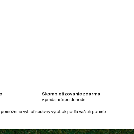
e
Skompletizovanie zdarma
v predajni či po dohode
e a pomôžeme vybrať správny výrobok podľa vašich potrieb