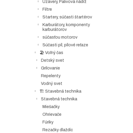
Uzávery, Palivová nádrž
Filtre
Startery, súčasti štartérov
Karburátory, komponenty
karburátorov
súčasťou motorov
Súčasti píl, pílové reťaze
🏖️ Voľný čas
Detský svet
Grilovanie
Repelenty
Vodný svet
🏗️ Stavebná technika
Stavebná technika
Miešačky
Ohrievače
Fúriky
Rezačky dlaždíc