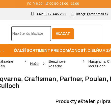
PO-PI 8:00 - 17:00 SO 08:00 - 12:00
+421 917 445 260
info@gardenmall.sk
HĽADAŤ
A
ĎALŠÍ SORTIMENT PRE DOMÁCNOSŤ, DIELŇU A 
áhradné
Benzínové
Husqvarna, Cra
Nože
iely
kosačky
McCulloch
varna, Craftsman, Partner, Poulan, R
ulloch
Produkty ešte len pripr